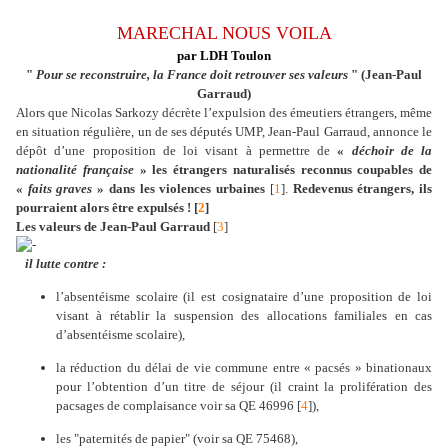
MARECHAL NOUS VOILA
par LDH Toulon
"
Pour se reconstruire, la France doit retrouver ses valeurs
" (Jean-Paul
Garraud)
Alors que Nicolas Sarkozy décrète l’expulsion des émeutiers étrangers, même
en situation régulière, un de ses députés UMP, Jean-Paul Garraud, annonce le
dépôt d’une proposition de loi visant à permettre de
«
déchoir de la
nationalité française
» les étrangers naturalisés reconnus coupables de
«
faits graves
» dans les violences urbaines
[
1
].
Redevenus étrangers, ils
pourraient alors être expulsés ! [
2
]
Les valeurs de Jean-Paul Garraud
[
3
]
il lutte contre :
l’absentéisme scolaire (il est cosignataire d’une proposition de loi
visant à rétablir la suspension des allocations familiales en cas
d’absentéisme scolaire),
la réduction du délai de vie commune entre « pacsés » binationaux
pour l’obtention d’un titre de séjour (il craint la prolifération des
pacsages de complaisance voir sa QE 46996 [
4
]),
les "paternités de papier" (voir sa QE 75468),