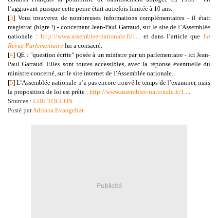
l’aggravant puisque cette peine était autrefois limitée à 10 ans.
[
3
] Vous trouverez de nombreuses informations complémentaires - il était
magistrat (bigre !) - concernant Jean-Paul Garraud, sur le site de l’Assemblée
nationale :
http://www.assemblee-nationale.fr/1...
et dans l’article que
La
Revue Parlementaire
lui a consacré.
[
4
] QE : "question écrite" posée à un ministre par un parlementaire - ici Jean-
Paul Garraud. Elles sont toutes accessibles, avec la réponse éventuelle du
ministre concerné, sur le site internet de l’Assemblée nationale.
[
5
] L’Assemblée nationale n’a pas encore trouvé le temps de l’examiner, mais
la proposition de loi est prête :
http://www.assemblee-nationale.fr/1...
.
Sources :
LDH TOULON
Posté par
Adriana Evangelizt
Publicité