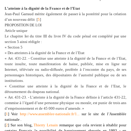
L’atteinte à la dignité de la France et de l’Etat
Jean-Paul Garraud mérite également de passer à la postérité pour la création
d’un nouveau délit [
5
]
PROPOSITION DE LOI
Article unique
Le chapitre Ier du titre III du livre IV du code pénal est complété par une
section 5 ainsi rédigée :
« Section 5
« Des atteintes à la dignité de la France et de l’Etat
« Art. 431-22. - Constitue une atteinte à la dignité de la France et de l’Etat,
toute insulte, toute manifestation de haine, publiée, mise en ligne sur
Internet, télévisée ou radio-diffusée, proférée à l’encontre du pays, de ses
personnages historiques, des dépositaires de l’autorité publique ou de ses
institutions.
« Constitue une atteinte à la dignité de la France et de l’Etat, le
détournement du drapeau national.
« Art. 431-23. - L’atteinte à la dignité de la France définie à l’article 431-22,
commise à l’égard d’une personne physique ou morale, est punie de trois ans
d’emprisonnement et de 45 000 euros d’amende. »
[
1
] Voir
http://www.assemblee-nationale.fr/1...
sur le site de l’Assemblée
nationale .
[
2
] Sur son blog,
Thierry Lenain
remarque que cela revient à rétablir pour
certains Français la possibilité de bannissement abrogée en 1993 - en