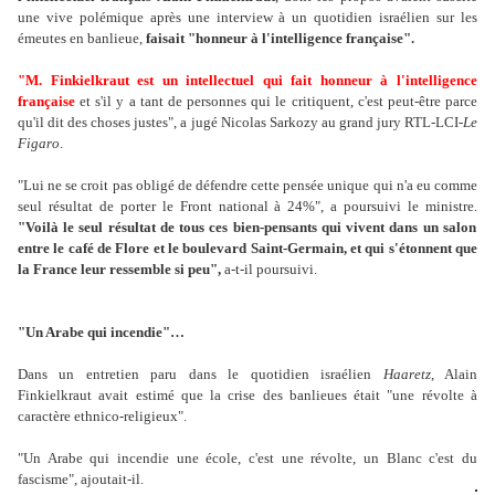
une vive polémique après une interview à un quotidien israélien sur les
émeutes en banlieue,
faisait "honneur à l'intelligence française".
"M. Finkielkraut est un intellectuel qui fait honneur à l'intelligence
française
et s'il y a tant de personnes qui le critiquent, c'est peut-être parce
qu'il dit des choses justes", a jugé Nicolas Sarkozy au grand jury RTL-LCI-
Le
Figaro
.
"Lui ne se croit pas obligé de défendre cette pensée unique qui n'a eu comme
seul résultat de porter le Front national à 24%", a poursuivi le ministre.
"Voilà le seul résultat de tous ces bien-pensants qui vivent dans un salon
entre le café de Flore et le boulevard Saint-Germain, et qui s'étonnent que
la France leur ressemble si peu",
a-t-il poursuivi.
"Un Arabe qui incendie"…
Dans un entretien paru dans le quotidien israélien
Haaretz
, Alain
Finkielkraut avait estimé que la crise des banlieues était "une révolte à
caractère ethnico-religieux".
"Un Arabe qui incendie une école, c'est une révolte, un Blanc c'est du
fascisme", ajoutait-il.