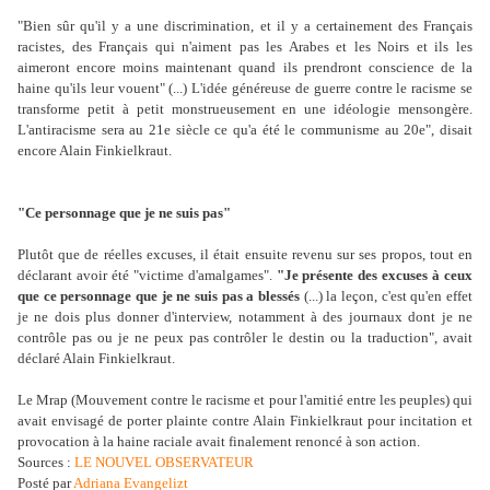
"Bien sûr qu'il y a une discrimination, et il y a certainement des Français
racistes, des Français qui n'aiment pas les Arabes et les Noirs et ils les
aimeront encore moins maintenant quand ils prendront conscience de la
haine qu'ils leur vouent" (...) L'idée généreuse de guerre contre le racisme se
transforme petit à petit monstrueusement en une idéologie mensongère.
L'antiracisme sera au 21e siècle ce qu'a été le communisme au 20e", disait
encore Alain Finkielkraut.
"Ce personnage que je ne suis pas"
Plutôt que de réelles excuses, il était ensuite revenu sur ses propos, tout en
déclarant avoir été "victime d'amalgames".
"Je présente des excuses à ceux
que ce personnage que je ne suis pas a blessés
(...) la leçon, c'est qu'en effet
je ne dois plus donner d'interview, notamment à des journaux dont je ne
contrôle pas ou je ne peux pas contrôler le destin ou la traduction", avait
déclaré Alain Finkielkraut.
Le Mrap (Mouvement contre le racisme et pour l'amitié entre les peuples) qui
avait envisagé de porter plainte contre Alain Finkielkraut pour incitation et
provocation à la haine raciale avait finalement renoncé à son action.
Sources :
LE NOUVEL OBSERVATEUR
Posté par
Adriana Evangelizt