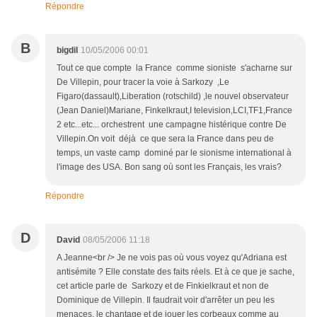
Répondre
B
bigdil
10/05/2006 00:01
Tout ce que compte la France comme sioniste s'acharne sur
De Villepin, pour tracer la voie à Sarkozy ,Le
Figaro(dassault),Liberation (rotschild) ,le nouvel observateur
(Jean Daniel)Mariane, Finkelkraut,I television,LCI,TF1,France
2 etc...etc... orchestrent une campagne histérique contre De
Villepin.On voit déjà ce que sera la France dans peu de
temps, un vaste camp dominé par le sionisme international à
l'image des USA. Bon sang où sont les Français, les vrais?
Répondre
D
David
08/05/2006 11:18
A Jeanne<br /> Je ne vois pas où vous voyez qu'Adriana est
antisémite ? Elle constate des faits réels. Et à ce que je sache,
cet article parle de Sarkozy et de Finkielkraut et non de
Dominique de Villepin. Il faudrait voir d'arrêter un peu les
menaces, le chantage et de jouer les corbeaux comme au