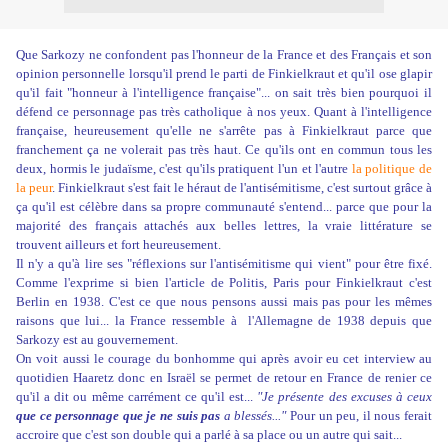
Que Sarkozy ne confondent pas l'honneur de la France et des Français et son
opinion personnelle lorsqu'il prend le parti de Finkielkraut et qu'il ose glapir
qu'il fait "honneur à l'intelligence française"... on sait très bien pourquoi il
défend ce personnage pas très catholique à nos yeux. Quant à l'intelligence
française, heureusement qu'elle ne s'arrête pas à Finkielkraut parce que
franchement ça ne volerait pas très haut. Ce qu'ils ont en commun tous les
deux, hormis le judaïsme, c'est qu'ils pratiquent l'un et l'autre
la politique de
la peur
. Finkielkraut s'est fait le héraut de l'antisémitisme, c'est surtout grâce à
ça qu'il est célèbre dans sa propre communauté s'entend... parce que pour la
majorité des français attachés aux belles lettres, la vraie littérature se
trouvent ailleurs et fort heureusement.
Il n'y a qu'à lire ses "réflexions sur l'antisémitisme qui vient" pour être fixé.
Comme l'exprime si bien l'article de Politis, Paris pour Finkielkraut c'est
Berlin en 1938. C'est ce que nous pensons aussi mais pas pour les mêmes
raisons que lui... la France ressemble à l'Allemagne de 1938 depuis que
Sarkozy est au gouvernement.
On voit aussi le courage du bonhomme qui après avoir eu cet interview au
quotidien Haaretz donc en Israël se permet de retour en France de renier ce
qu'il a dit ou même carrément ce qu'il est...
"Je présente des excuses à ceux
que ce personnage que je ne suis pas
a blessés..."
Pour un peu, il nous ferait
accroire que c'est son double qui a parlé à sa place ou un autre qui sait...