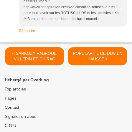
dessus ! :<br /> "
http://www.conspiration.cc/davidicke/hitler_rothschild.html " ...
pour tout savoir sur les ROTHSCHILDS et les sionistes !!!<br
/> Bien cordialement et bonne lecture ! marcel
Répondre
< SARKOZY RABROUE
POPULARITE DE DDV EN
VILLEPIN ET CHIRAC
HAUSSE >
Hébergé par Overblog
Top articles
Pages
Contact
Signaler un abus
C.G.U.