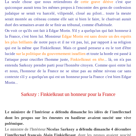
La seule chose que nous retiendrons de
cette grave dérive
c'est que
quiconque aurait tenu les mêmes propos à l'encontre des gens de confession
judaïque se serait vu harcelé, vilipendé, cloué au pilori... toute la meute
serait montée au créneau comme elle sait si bien le faire, le charivari aurait
duré des semaines avant de se finir au tribunal, comme d'habitude.
On voit ce qu'ils ont fait à Edgar Morin. S'il y a quelqu'un qui fait honneur à
la France, c'est bien lui. Monsieur
Edgar Morin est sans doute un des esprits
les plus brillants
de notre pays et il ne vit pas, lui, par rapport à sa religion
qui est la même que Finkielkraut. Mais ce grand penseur a eu le tort d'être
lucide
sur la politique du gouvernement israélien
et toute la horde est passé à
l'attaque pour crucifier l'homme juste,
Finkielkraut en tête
... là, on n'a pas
entendu Sarkozy prendre parti pour l'honnête citoyen. Comme quoi entre lui
et nous, l'honneur de la France ne se situe pas au même niveau car sans
contexte s'il y a quelqu'un qui est un honneur pour la France c'est bien Edgar
Morin...
Sarkozy : Finkielkraut un honneur pour la France
Le ministre de l'Intérieur a défendu dimanche les idées de l'intellectuel
dont les propos sur les émeutes en banlieue avaient suscité une vive
polémique.
Le ministre de l'Intérieur
Nicolas Sarkozy a défendu dimanche 4 décembre
l'intellectuel français Alain Finkielkraut
, dont les propos avaient suscité