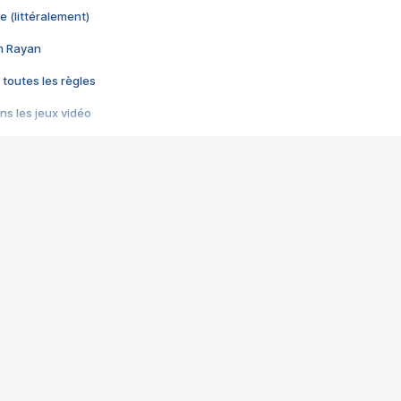
e (littéralement)
im Rayan
 toutes les règles
s les jeux vidéo
us choquant de Rockstar ? - Le scandale BULLY
e plus moche de Steam
du RÊVE tourne au CAUCHEMAR
pendant 8 heures
it… à tort
umiliés par un jeu vidéo
ire - Final Fantasy 8
ti un empire - Age of Empires