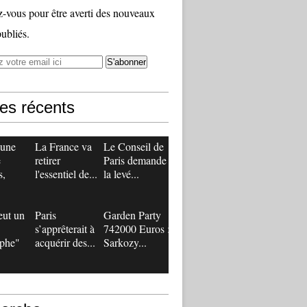
vous pour être averti des nouveaux
publiés.
les récents
 une
La France va
Le Conseil de
e
retirer
Paris demande
s,
l'essentiel de...
la levé...
eut un
Paris
Garden Party
s’apprêterait à
742000 Euros :
ophe"
acquérir des...
Sarkozy...