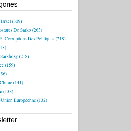
gories
Israel
(309)
ostures De Sarko
(263)
Et Corruptions Des Politiques
(218)
18)
n Sarkhozy
(218)
ce
(159)
156)
 Chirac
(141)
e
(138)
-Union Européenne
(132)
letter