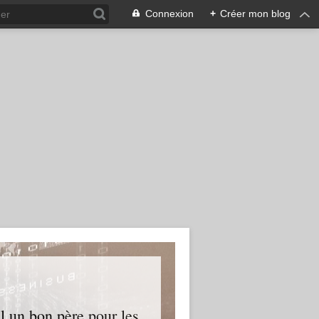
Connexion
+
Créer mon blog
l un bon père pour les