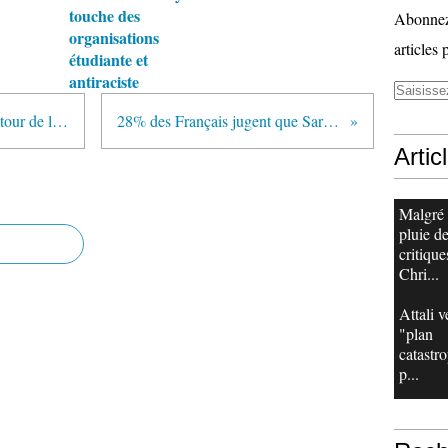
touche des
Abonnez-
organisations
articles 
étudiante et
antiraciste
Colombie : l'inquiétude grandit autour de la santé d'Ingrid Betancourt
28% des Français jugent que Sarkozy a changé en bien
Artic
Malgré
pluie d
critique
Chri...
Attali v
"plan
catastr
p...