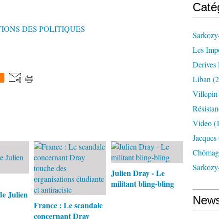
Caté
IONS DES POLITIQUES
Sarkozy-
Les Imp
Derives 
Liban
(2
0
Villepi
Résistan
Video
(
Jacques
Chômag
Sarkozy
Julien Dray - Le
militant bling-bling
e Julien
News
France : Le scandale
concernant Dray