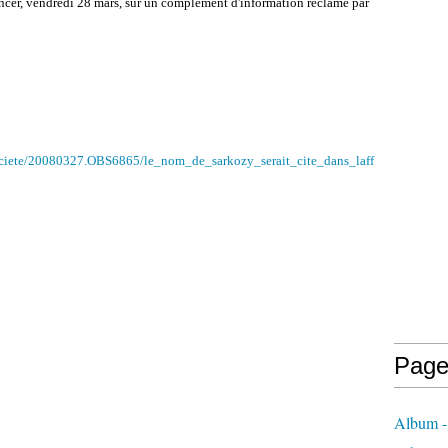
oncer, vendredi 28 mars, sur un complément d'information réclamé par
societe/20080327.OBS6865/le_nom_de_sarkozy_serait_cite_dans_laff
Page
Album - 