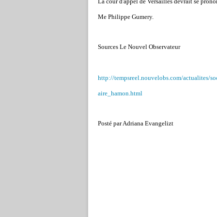
La cour d'appel de Versailles devrait se pron
Me Philippe Gumery.
Sources Le Nouvel Observateur
http://tempsreel.nouvelobs.com/actualites/
aire_hamon.html
Posté par Adriana Evangelizt