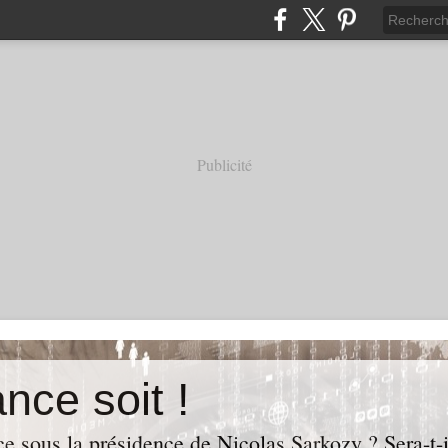
Publicité
nce soit !
e sous la présidence de Nicolas Sarkozy ? Sera-t-i