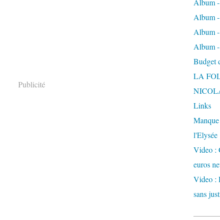
Album -
Album - 
Album -
Album -
Budget de
LA FO
Publicité
NICOL
Links
Manque d
l'Elysée
Video : 
euros ne
Video : 
sans just