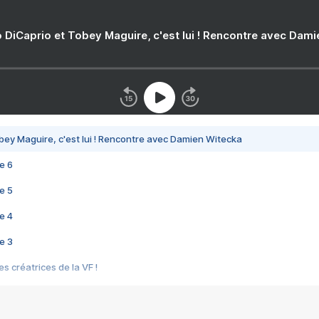
 DiCaprio et Tobey Maguire, c'est lui ! Rencontre avec Dam
bey Maguire, c'est lui ! Rencontre avec Damien Witecka
e 6
e 5
e 4
e 3
s créatrices de la VF !
e 2
e 1