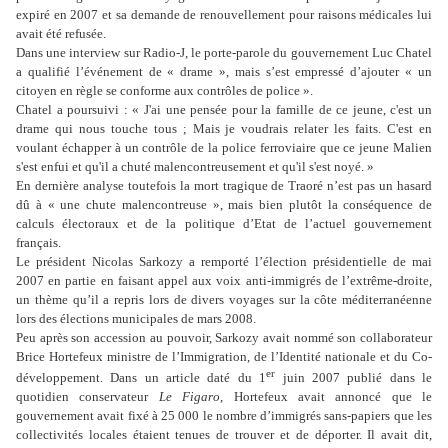
expiré en 2007 et sa demande de renouvellement pour raisons médicales lui
avait été refusée.
Dans une interview sur Radio-J, le porte-parole du gouvernement Luc Chatel
a qualifié l’événement de « drame », mais s’est empressé d’ajouter « un
citoyen en règle se conforme aux contrôles de police ».
Chatel a poursuivi : « J'ai une pensée pour la famille de ce jeune, c'est un
drame qui nous touche tous ; Mais je voudrais relater les faits. C'est en
voulant échapper à un contrôle de la police ferroviaire que ce jeune Malien
s'est enfui et qu'il a chuté malencontreusement et qu'il s'est noyé. »
En dernière analyse toutefois la mort tragique de Traoré n’est pas un hasard
dû à « une chute malencontreuse », mais bien plutôt la conséquence de
calculs électoraux et de la politique d’Etat de l’actuel gouvernement
français.
Le président Nicolas Sarkozy a remporté l’élection présidentielle de mai
2007 en partie en faisant appel aux voix anti-immigrés de l’extrême-droite,
un thème qu’il a repris lors de divers voyages sur la côte méditerranéenne
lors des élections municipales de mars 2008.
Peu après son accession au pouvoir, Sarkozy avait nommé son collaborateur
Brice Hortefeux ministre de l’Immigration, de l’Identité nationale et du Co-
er
développement. Dans un article daté du 1
juin 2007 publié dans le
quotidien conservateur
Le Figaro
, Hortefeux avait annoncé que le
gouvernement avait fixé à 25 000 le nombre d’immigrés sans-papiers que les
collectivités locales étaient tenues de trouver et de déporter. Il avait dit,