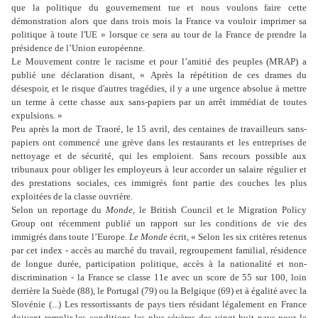
que la politique du gouvernement tue et nous voulons faire cette
démonstration alors que dans trois mois la France va vouloir imprimer sa
politique à toute l'UE » lorsque ce sera au tour de la France de prendre la
présidence de l’Union européenne.
Le Mouvement contre le racisme et pour l’amitié des peuples (MRAP) a
publié une déclaration disant, « Après la répétition de ces drames du
désespoir, et le risque d'autres tragédies, il y a une urgence absolue à mettre
un terme à cette chasse aux sans-papiers par un arrêt immédiat de toutes
expulsions. »
Peu après la mort de Traoré, le 15 avril, des centaines de travailleurs sans-
papiers ont commencé une grève dans les restaurants et les entreprises de
nettoyage et de sécurité, qui les emploient. Sans recours possible aux
tribunaux pour obliger les employeurs à leur accorder un salaire régulier et
des prestations sociales, ces immigrés font partie des couches les plus
exploitées de la classe ouvrière.
Selon un reportage du
Monde
, le British Council et le Migration Policy
Group ont récemment publié un rapport sur les conditions de vie des
immigrés dans toute l’Europe.
Le Monde
écrit, « Selon les six critères retenus
par cet index - accès au marché du travail, regroupement familial, résidence
de longue durée, participation politique, accès à la nationalité et non-
discrimination - la France se classe 11e avec un score de 55 sur 100, loin
derrière la Suède (88), le Portugal (79) ou la Belgique (69) et à égalité avec la
Slovénie (...) Les ressortissants de pays tiers résidant légalement en France
doivent remplir les conditions les plus sévères des vingt-huit pays pour le