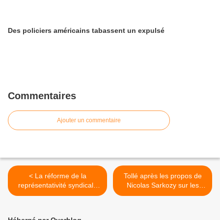
Des policiers américains tabassent un expulsé
Commentaires
Ajouter un commentaire
< La réforme de la
Tollé après les propos de
représentativité syndicale
Nicolas Sarkozy sur les
met en évidence l'alliance
libertés en Tunisie >
Sarkozy-CGT