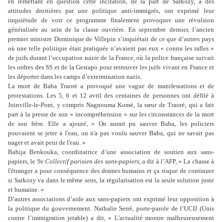
en remettant en question cette incitation, de la part de Sarkozy, à des
attitudes droitières par une politique anti-immigrés, ont exprimé leur
inquiétude de voir ce programme finalement provoquer une révulsion
généralisée au sein de la classe ouvrière. En septembre dernier, l’ancien
premier ministre Dominique de Villepin s’inquiétait de ce que d’autres pays
où une telle politique était pratiquée n’avaient pas eux « connu les rafles »
de juifs durant l’occupation nazie de la France, où la police française suivait
les ordres des SS et de la Gestapo pour retrouver les juifs vivant en France et
les déporter dans les camps d’extermination nazis.
La mort de Baba Traoré a provoqué une vague de manifestations et de
protestations. Les 5, 6 et 12 avril des centaines de personnes ont défilé à
Joinville-le-Pont, y compris Nagnouma Komé, la sœur de Traoré, qui a fait
part à la presse de son « incompréhension » sur les circonstances de la mort
de son frère. Elle a ajouté, « On aurait pu sauver Baba, les policiers
pouvaient se jeter à l'eau, on n'a pas voulu sauver Baba, qui ne savait pas
nager et avait peur de l'eau. »
Bahija Benkouka, coordinatrice d’une association de soutien aux sans-
papiers, le
9e Collectif parisien des sans-papiers
, a dit à l’AFP, « La chasse à
l'étranger a pour conséquence des drames humains et ça risque de continuer
si Sarkozy va dans le même sens, la régularisation est la seule solution juste
et humaine. »
D’autres associations d’aide aux sans-papiers ont exprimé leur opposition à
la politique du gouvernement. Nathalie Serré, porte-parole de l’UCIJ (Unis
contre l’immigration jetable) a dit, « L'actualité montre malheureusement