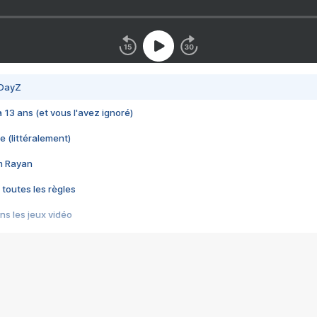
 DayZ
 a 13 ans (et vous l'avez ignoré)
e (littéralement)
im Rayan
 toutes les règles
s les jeux vidéo
us choquant de Rockstar ? - Le scandale BULLY
e plus moche de Steam
du RÊVE tourne au CAUCHEMAR
pendant 8 heures