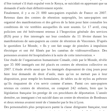
d’être torturé s’il était expulsé vers le Kenya, se suicidait en apprenant que sa
demande d’asile était définitivement rejetée.
Finalement, il y a eu 21 000 sans-papiers expulsés de France en 2007.
Retenus dans des centres de rétention surpeuplés, les sans-papiers ont
organisé des manifestations et des grèves de la faim pour faire connaître les
conditions de vie terribles auxquelles ils sont soumis. Le 17 avril, cinq
policiers ont été brièvement retenus à l’Inspection générale des services
(IGS) pour y être interrogés sur leur conduite du 11 février durant les
manifestations de sans-papiers au centre de rétention de Vincennes. D’après
le quotidien Le Monde, « Ils y ont fait usage de pistolets à impulsion
électrique et ont été filmés par les caméras de vidéosurveillance. Des
personnes avaient été hospitalisées à la suite de cette intervention. »
Une étude de l’organisation humanitaire Cimade, citée par le Monde, révèle
que 35 000 immigrés ont été placés en centres de rétention collective en
2007. L’étude révèle aussi que les immigrés disposaient de cinq jours pour
faire leur demande de droit d’asile, mais qu’on ne mettait pas à leur
disposition, pour remplir les formulaires, de tables ou de stylos au prétexte
qu’ils risquaient de s’en servir comme d’armes. Parmi ces sans-papiers
retenus en centres de rétention, on comptait 242 enfants, bien que la
législation française les protège de ces procédures de déportation. L’année
dernière, un immigrant s’est suicidé dans un centre de rétention de Bordeaux
et deux retenus avaient tenté de s’immoler par le feu à Lyon.
Des personnalités plus perspicaces parmi la classe dirigeante française, tout