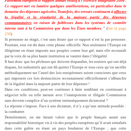
Parlement européen le rapport annuel relatif à l’exercice budgétaire 2006 .
Ce rapport met en lumière quelques améliorations, en particulier dans le
domaine des dépenses agricoles. Toutefois, des erreurs continuent à
affecter
la légalité et la régularité de la majeure partie des dépenses
communautaires
en raison de faiblesses dans les systèmes de contrôle
interne tant à la Commission que dans les États membres.
” (
lire la page
250
)
Si personne ne réagit, c’est sans doute que ce rapport n’est lu par personne.
Pourtant, tout est dit dans cette phrase officielle. Non seulement l’Europe est
illégitime en étant imposée aux peuples contre leur gré, mais elle reconnaît
par la voix de sa plus haute institution se vautrer dans l’illégalité.
Il faut donc que les pêcheurs qui doivent disparaître, les routiers qui ont déjà
disparu, les industriels qui ont dû quitter l’Europe et tous ceux qu’on sacrifie
méthodiquement sur l’autel des lois européennes soient conscients que ceux
qui imposent ces lois destructrices reconnaissent officiellement s’affranchir
de la légalité dans la majeure partie de leur dépenses !
Dans ces conditions, peut-on continuer à faire semblant en continuant à
négocier telle ou telle mesure avec l’omnipotente et illégale Commission
sans devenir complice d’un système intrinsèquement dictatorial ?
La réponse s’impose. Face à une dictature, il n’y a qu’une attitude possible :
la combattre.
Dernièrement, on me faisait valoir que le peuple français aurait une
responsabilité historique vis à vis des peuples européens qu’il avait entraînés
dans cette galère en étant un pays fondateur de l’Europe ; que cette