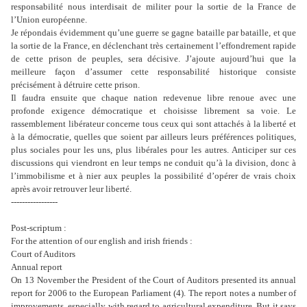
responsabilité nous interdisait de militer pour la sortie de la France de
l’Union européenne.
Je répondais évidemment qu’une guerre se gagne bataille par bataille, et que
la sortie de la France, en déclenchant très certainement l’effondrement rapide
de cette prison de peuples, sera décisive. J’ajoute aujourd’hui que la
meilleure façon d’assumer cette responsabilité historique consiste
précisément à détruire cette prison.
Il faudra ensuite que chaque nation redevenue libre renoue avec une
profonde exigence démocratique et choisisse librement sa voie. Le
rassemblement libérateur concerne tous ceux qui sont attachés à la liberté et
à la démocratie, quelles que soient par ailleurs leurs préférences politiques,
plus sociales pour les uns, plus libérales pour les autres. Anticiper sur ces
discussions qui viendront en leur temps ne conduit qu’à la division, donc à
l’immobilisme et à nier aux peuples la possibilité d’opérer de vrais choix
après avoir retrouver leur liberté.
-----------------
Post-scriptum :
For the attention of our english and irish friends :
Court of Auditors
Annual report
On 13 November the President of the Court of Auditors presented its annual
report for 2006 to the European Parliament (4). The report notes a number of
improvements, especially with regard to agricultural expenditure. But it says