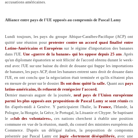
accusations américaines.
Alliance entre pays de l'UE opposés au compromis de Pascal Lamy
Lundi toujours, les pays du groupe Afrique-Caraïbes-Pacifique (ACP) ont
quitté une réunion pour
protester contre un accord quasi finalisé entre
Latino-Américains et Européens
sur le régime d'importation des bananes
dans l'UE.
Une «guerre de la banane» qui les oppose depuis 25 ans
. Après
qu'un diplomate équatorien se soit félicité de l'accord obtenu durant le week-
end avec l'UE sur une baisse du droit de douane qui frappe les importations
de bananes, les pays ACP, dont les bananes entrent sans droit de douane dans
l'UE, en ont conclu que la négociation était terminée et qu'ils n'étaient plus
en mesure de peser sur le dossier.
Ils ont donc quitté la salle.
Quant aux
pays
latino-américains, ils refusent de renégocier l'accord.
Dernier mauvais augure de la journée,
neuf pays de l'Union européenne
parmi les plus opposés aux propositions de Pascal Lamy se sont réunis
en
fin d'après-midi à Genève. Y participaient l'Italie, la
France
,
l'Irlande, la
Pologne, la Hongrie, la Grèce, le Portugal, la Lituanie et Chypre. Se baptisant
le
«club des volontaires»,
ces nations cherchent à établir une position
commune en vue de la réunion, mardi, du conseil des ministres européens du
Commerce. D'après un délégué italien, la proposition de compromis
présentée par Pascal Lamy est
jugée «fortement déséquilibrée,
avec une