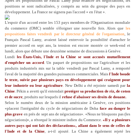
Après les propositions de Pascal Lamy pour relancer les négociations, les
positions se sont radicalisées, y compris au sein du groupe des pays en
développement. La France ne signera pas l'accord « en l'état ».
L'espoir d'un accord entre les 153 pays membres de l'Organisation mondiale
du commerce (OMC) semble s'éloigner une nouvelle fois. Alors que
les
propositions faites vendredi par le directeur général de l'organisation
, le
Français Pascal Lamy, avaient laissé entrevoir la possibilité d'arracher le
premier accord en sept ans, la tension est encore montée ce week-end et
lundi, alors que débute une deuxième semaine de discussions à Genève.
Lundi
les États-Unis, l'Inde et la Chine se sont accusés mutuellement
d'empêcher un accord
. Un paquet de propositions sur l'agriculture et les
produits industriels mis sur la table vendredi par Pascal Lamy, a remporté
l'aval de la majorité des grandes puissances commerciales. Mais
l'Inde boude
le texte, suivie par plusieurs pays en développement qui craignent pour
leur industrie ou leur agriculture
. New Delhi a été rejointe samedi par
la
Chine
. Pékin a averti qu'il entendait
protéger sa production de riz, de coton
et de sucre
, produits sur lesquels il
refuse d'abaisser ses droits de douane.
Selon le numéro deux de la mission américaine à Genève, ces positions
«placent l'intégralité du cycle de négociations de Doha
face au danger le
plus grave
en près de sept ans de négociations». «Nous ne bloquons pas (les
négociations)», a rétorqué le ministre indien du Commerce.
«Il y a plusieurs
autres pays qui ont fait des déclarations», allant dans le sens de celles de
l'Inde et de la Chine
, a-t-il ajouté. La Chine a également rejeté les