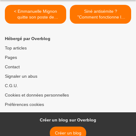
< Emmanuelle Mignon
Siné antisémite ?
quitte son poste de
"Comment fonctionne la
directrice de cabinet de
calomnie" >
Nicolas Sarkozy
Hébergé par Overblog
Top articles
Pages
Contact
Signaler un abus
C.G.U.
Cookies et données personnelles
Préférences cookies
Créer un blog sur Overblog
Créer un blog