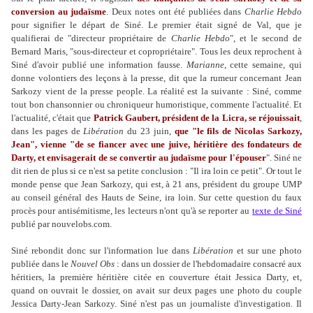
conversion au judaïsme
. Deux notes ont été publiées dans
Charlie Hebdo
pour signifier le départ de Siné. Le premier était signé de Val, que je
qualifierai de "directeur propriétaire de
Charlie Hebdo
", et le second de
Bernard Maris, "sous-directeur et copropriétaire". Tous les deux reprochent à
Siné d'avoir publié une information fausse.
Marianne
, cette semaine, qui
donne volontiers des leçons à la presse, dit que la rumeur concernant Jean
Sarkozy vient de la presse people. La réalité est la suivante : Siné, comme
tout bon chansonnier ou chroniqueur humoristique, commente l'actualité. Et
l'actualité, c'était que
Patrick Gaubert, président de la Licra
, se réjouissait
,
dans les pages de
Libération
du 23 juin,
que "le fils de Nicolas Sarkozy,
Jean", vienne "de se fiancer avec une juive, héritière des fondateurs de
Darty, et envisagerait de se convertir au judaïsme pour l'épouser
". Siné ne
dit rien de plus si ce n'est sa petite conclusion : "Il ira loin ce petit". Or tout le
monde pense que Jean Sarkozy, qui est, à 21 ans, président du groupe UMP
au conseil général des Hauts de Seine, ira loin. Sur cette question du faux
procès pour antisémitisme, les lecteurs n'ont qu'à se reporter au
texte de Siné
publié par nouvelobs.com.
Siné rebondit donc sur l'information lue dans
Libération
et sur une photo
publiée dans le
Nouvel Obs
: dans un dossier de l'hebdomadaire consacré aux
héritiers, la première héritière citée en couverture était Jessica Darty, et,
quand on ouvrait le dossier, on avait sur deux pages une photo du couple
Jessica Darty-Jean Sarkozy. Siné n'est pas un journaliste d'investigation. Il