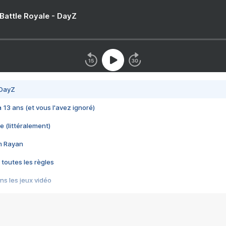
 Battle Royale - DayZ
 DayZ
 a 13 ans (et vous l'avez ignoré)
e (littéralement)
im Rayan
 toutes les règles
s les jeux vidéo
us choquant de Rockstar ? - Le scandale BULLY
e plus moche de Steam