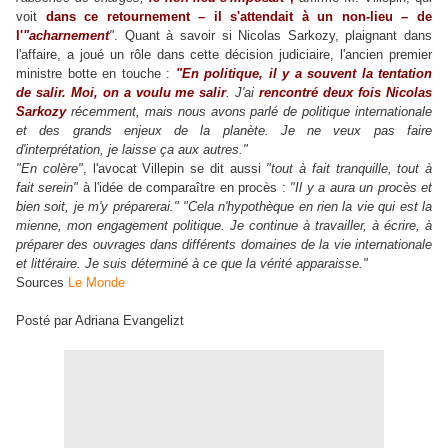
voit
dans ce retournement – il s'attendait à un non-lieu – de
l'
"acharnement
"
. Quant à savoir si Nicolas Sarkozy, plaignant dans
l'affaire, a joué un rôle dans cette décision judiciaire, l'ancien premier
ministre botte en touche :
"En politique, il y a souvent la tentation
de salir. Moi, on a voulu me salir
. J'ai
rencontré deux fois Nicolas
Sarkozy
récemment, mais nous avons parlé de politique internationale
et des grands enjeux de la planète. Je ne veux pas faire
d'interprétation, je laisse ça aux autres."
"En colère"
, l'avocat Villepin se dit aussi
"tout à fait tranquille, tout à
fait serein"
à l'idée de comparaître en procès :
"Il y a aura un procès et
bien soit, je m'y préparerai." "Cela n'hypothèque en rien la vie qui est la
mienne, mon engagement politique. Je continue à travailler, à écrire, à
préparer des ouvrages dans différents domaines de la vie internationale
et littéraire. Je suis déterminé à ce que la vérité apparaisse."
Sources
Le Monde
Posté par Adriana Evangelizt