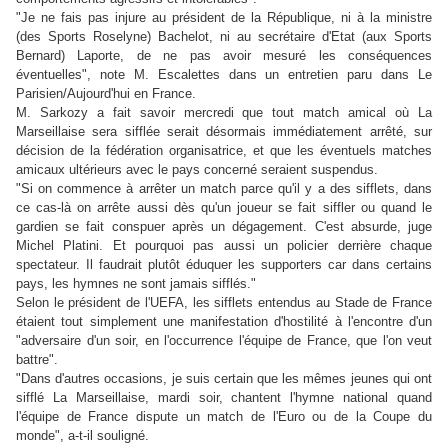
"Je ne fais pas injure au président de la République, ni à la ministre
(des Sports Roselyne) Bachelot, ni au secrétaire d'Etat (aux Sports
Bernard) Laporte, de ne pas avoir mesuré les conséquences
éventuelles", note M. Escalettes dans un entretien paru dans Le
Parisien/Aujourd'hui en France.
M. Sarkozy a fait savoir mercredi que tout match amical où La
Marseillaise sera sifflée serait désormais immédiatement arrêté, sur
décision de la fédération organisatrice, et que les éventuels matches
amicaux ultérieurs avec le pays concerné seraient suspendus.
"Si on commence à arrêter un match parce qu'il y a des sifflets, dans
ce cas-là on arrête aussi dès qu'un joueur se fait siffler ou quand le
gardien se fait conspuer après un dégagement. C'est absurde, juge
Michel Platini. Et pourquoi pas aussi un policier derrière chaque
spectateur. Il faudrait plutôt éduquer les supporters car dans certains
pays, les hymnes ne sont jamais sifflés."
Selon le président de l'UEFA, les sifflets entendus au Stade de France
étaient tout simplement une manifestation d'hostilité à l'encontre d'un
"adversaire d'un soir, en l'occurrence l'équipe de France, que l'on veut
battre".
"Dans d'autres occasions, je suis certain que les mêmes jeunes qui ont
sifflé La Marseillaise, mardi soir, chantent l'hymne national quand
l'équipe de France dispute un match de l'Euro ou de la Coupe du
monde", a-t-il souligné.