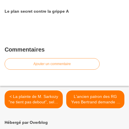
Le plan secret contre la grippe A
Commentaires
Ajouter un commentaire
< La plainte de M. Sarkozy
L'ancien patron des RG
"ne tient pas debout", selon
Yves Bertrand demande la
l'ex patron des RG Yves
restitution de ses carnets >
Bertrand
Hébergé par Overblog