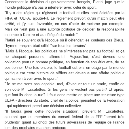
Concernant la décision du gouvernement français, Platini juge que le
monde politique n'a pas à interférer avec celui du sport.
"Il y a des règles qui régissent le football et elles sont édictées par la
FIFA et l'UEFA, ajoute-t-il. Le règlement prévoit qu'un match peut être
arrêté, et j'y suis favorable, en cas d'acte de racisme par exemple.
Mais ce n'est pas à une autorité politique de décider: la responsabilité
incombe à l'arbitre et au délégué du match."
Platini se souvient qu'à l'époque où il défendait les couleurs des Bleus,
l'hymne français était sifflé "sur tous les terrains".
"Mais à l'époque, les politiques ne s'intéressaient pas au football et ça
ne choquait personne, affirme-t-il. Aujourd'hui, c'est devenu une
obligation pour un homme politique, en fonction de son étiquette, de se
positionner. Une fois encore, le football est pris en otage par le monde
politique car cette histoire de sifflets est devenue une affaire politique
qui n'a rien à voir avec le sport."
"Je ne me sens pas capable, moi, d'évacuer tout un stade, confie de
son côté M. Escalettes. Si les gens ne veulent pas partir? Et après,
que font-ils dans la rue? Il faut donc mettre en place une structure type
UEFA - directeur du stade, chef de la police, président de la Fédération
- qui rapidement prend une décision collective.
"Il faudra gérer cette nouvelle situation", prévient M. Escalettes,
ajoutant que les membres du conseil fédéral de la FFF "seront très
prudents" quant au choix des futurs adversaires de l'équipe de France
lors des prochains matches amicaux.