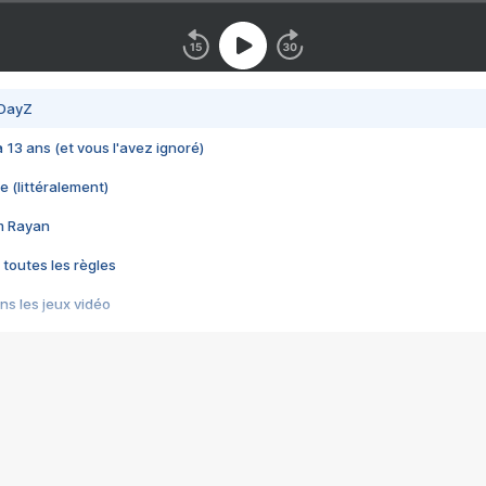
 DayZ
 a 13 ans (et vous l'avez ignoré)
e (littéralement)
im Rayan
 toutes les règles
s les jeux vidéo
us choquant de Rockstar ? - Le scandale BULLY
e plus moche de Steam
du RÊVE tourne au CAUCHEMAR
pendant 8 heures