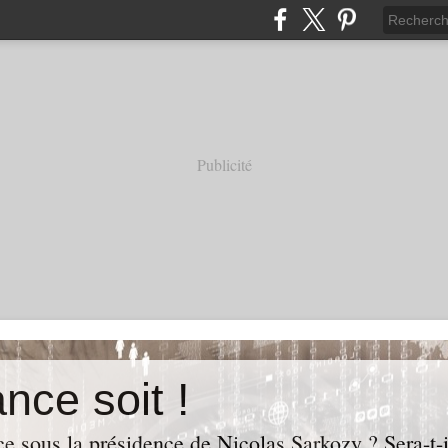
Publicité
nce soit !
e sous la présidence de Nicolas Sarkozy ? Sera-t-i