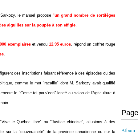
. Sarkozy, le manuel propose
"un grand nombre de sortilèges
 des aiguilles sur la poupée à son effigie
.
.000 exemplaires
et vendu
12,95 euros
, répond un coffret rouge
es
.
igurent des inscriptions faisant référence à des épisodes ou des
litique, comme le mot "racaille" dont M. Sarkozy avait qualifié
encore le "Casse-toi pauv'con" lancé au salon de l'Agriculture à
 main.
Page
Vive le Québec libre" ou "Justice chinoise", allusions à des
Album - 
ste sur la "souveraineté" de la province canadienne ou sur la