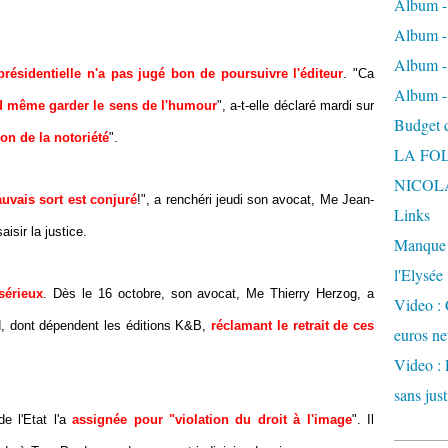
Album -
Album - 
Album -
présidentielle n'a pas jugé bon de poursuivre l'éditeur
. "Ca
Album -
nd même garder le sens de l'humour
", a-t-elle déclaré mardi sur
Budget de
n de la notoriété
".
LA FO
NICOL
uvais sort est conjuré
!", a renchéri jeudi son avocat, Me Jean-
Links
isir la justice.
Manque d
l'Elysée
 sérieux
. Dès le 16 octobre, son avocat, Me Thierry Herzog, a
Video : 
od, dont dépendent les éditions K&B,
réclamant le retrait de ces
euros ne
Video : 
sans just
de l'Etat l'a
assignée pour "violation du droit à l'image
". Il