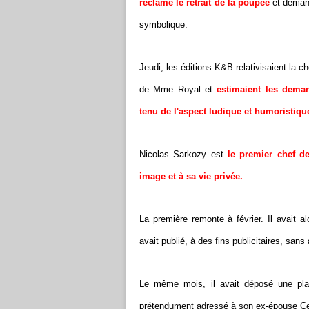
réclame le retrait de la poupée
et demand
symbolique.
Jeudi, les éditions K&B relativisaient la
de Mme Royal et
estimaient les dema
tenu de l'aspect ludique et humoristiq
Nicolas Sarkozy est
le premier chef de
image et à sa vie privée.
La première remonte à février. Il avait 
avait publié, à des fins publicitaires, san
Le même mois, il avait déposé une plai
prétendument adressé à son ex-épouse Cecil