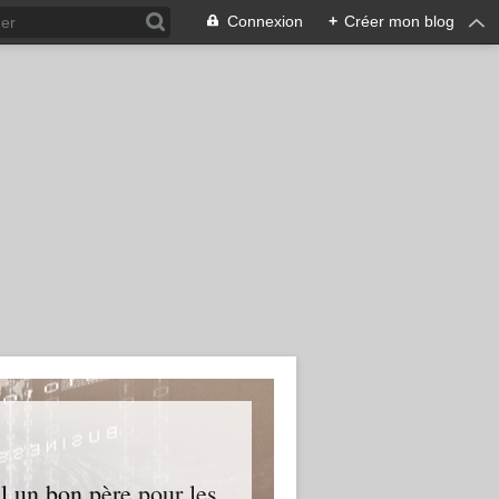
Connexion
+
Créer mon blog
l un bon père pour les