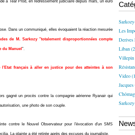
e à Tear Prod, en redressement judiciaire depuis mars, un euro
Caté
Sarkozy-
 chose. Dans un communiqué, elles évoquaient la réaction mesurée
Les Imp
Derives 
ndes de M. Sarkozy "totalement disproportionnées compte
Liban
(2
ue du Manuel
".
Villepi
Résistan
 l'Etat français à aller en justice pour des atteintes à son
Video
(
Jacques
Chômag
alors gagné un procès contre la compagnie aérienne Ryanair qui
Sarkozy
s autorisation, une photo de son couple.
News
nte contre le Nouvel Observateur pour l'évocation d'un SMS
ia. La plainte a été retirée après des excuses du journaliste.