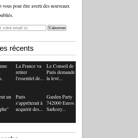
vous pour être averti des nouveaux
publiés.
les récents
 une
La France va
Le Conseil de
e
retirer
Paris demande
s,
l'essentiel de...
la levé...
eut un
Paris
Garden Party
s’apprêterait à
742000 Euros :
ophe"
acquérir des...
Sarkozy...