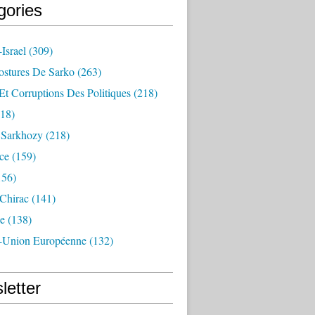
gories
Israel
(309)
ostures De Sarko
(263)
Et Corruptions Des Politiques
(218)
18)
n Sarkhozy
(218)
ce
(159)
156)
 Chirac
(141)
e
(138)
-Union Européenne
(132)
letter