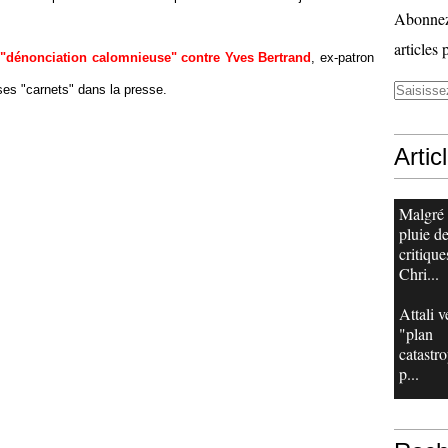
Abonnez-
articles 
 "dénonciation calomnieuse" contre Yves Bertrand
, ex-patron
 ses "carnets" dans la presse.
Artic
Malgré
pluie d
critique
Chri...
Attali v
"plan
catastr
p...