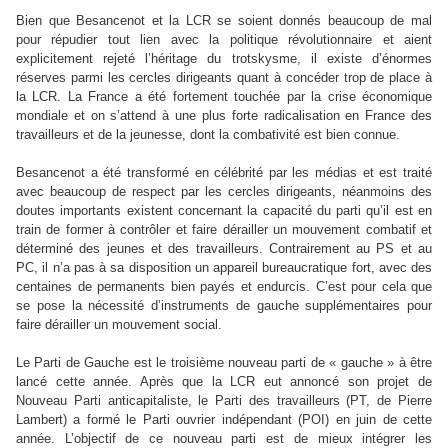
Bien que Besancenot et la LCR se soient donnés beaucoup de mal
pour répudier tout lien avec la politique révolutionnaire et aient
explicitement rejeté l’héritage du trotskysme, il existe d’énormes
réserves parmi les cercles dirigeants quant à concéder trop de place à
la LCR. La France a été fortement touchée par la crise économique
mondiale et on s’attend à une plus forte radicalisation en France des
travailleurs et de la jeunesse, dont la combativité est bien connue.
Besancenot a été transformé en célébrité par les médias et est traité
avec beaucoup de respect par les cercles dirigeants, néanmoins des
doutes importants existent concernant la capacité du parti qu’il est en
train de former à contrôler et faire dérailler un mouvement combatif et
déterminé des jeunes et des travailleurs. Contrairement au PS et au
PC, il n’a pas à sa disposition un appareil bureaucratique fort, avec des
centaines de permanents bien payés et endurcis. C’est pour cela que
se pose la nécessité d’instruments de gauche supplémentaires pour
faire dérailler un mouvement social.
Le Parti de Gauche est le troisième nouveau parti de « gauche » à être
lancé cette année. Après que la LCR eut annoncé son projet de
Nouveau Parti anticapitaliste, le Parti des travailleurs (PT, de Pierre
Lambert) a formé le Parti ouvrier indépendant (POI) en juin de cette
année. L’objectif de ce nouveau parti est de mieux intégrer les