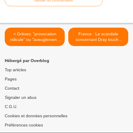
Ajouter un commentaire
< Grèves: "provocation
France : Le scandale
ridicule" ou "aveuglement"
concernant Dray touche
de l'UMP, selon Hollande
des organisations étudiante
et antiraciste >
Hébergé par Overblog
Top articles
Pages
Contact
Signaler un abus
C.G.U.
Cookies et données personnelles
Préférences cookies