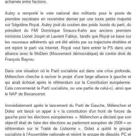
acharnée entre factions.
Aubry a remporté le vote national des militants pour le poste de
première secrétaire en novembre dernier par une toute petite majorité
sur Ségolène Royal. Aubry jouit du soutien des poids lourds du parti, du
président du FMI Dominique Strauss-Kahn aux anciens premiers
ministres Lionel Jospin et Laurent Fabius, tandis que Royal se base sur
les nouveaux adhérents qui ont été attirés par sa trajectoire droitière et
ont rejoint le parti via Internet. Royal veut faire entrer le PS dans une
alliance avec le MoDem (Mouvement démocratique) de centre droit de
François Bayrou.
Dans une situation où le Parti socialiste est dans une crise profonde,
Mélenchon cherche à raviver le projet d’une large alliance à gauche et
qui avait échoué après le référendum sur la Constitution européenne.
Cela concernerait le Parti socialiste, ou une partie de celui-ci, ainsi que
le NAP de Besancenot.
Immédiatement après le lancement du Parti de Gauche, Mélenchon et
Dolez ont lancé un appel à « la constitution d'un front de forces de
gauche pour les élections européennes ». Mélenchon a déclaré que son
objectif était de faire des élections au parlement européen de 2009 « un
référendum sur le Traité de Lisbonne ». Dolez a quitté le groupe
socialiste à l’Assemblée nationale et rejoint le groupe de députés PC et