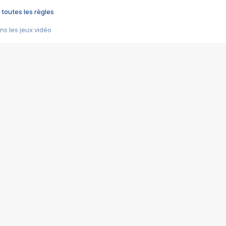
 toutes les règles
s les jeux vidéo
us choquant de Rockstar ? - Le scandale BULLY
e plus moche de Steam
du RÊVE tourne au CAUCHEMAR
pendant 8 heures
it… à tort
umiliés par un jeu vidéo
ire - Final Fantasy 8
ti un empire - Age of Empires
story DOFUS
tard, il crée l'un des pires jeux de tous les temps, MindsEye.