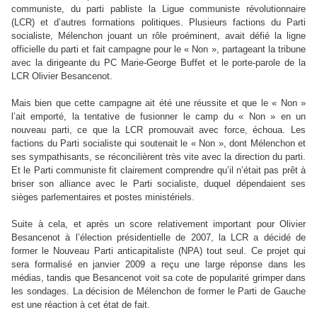
communiste, du parti pabliste la Ligue communiste révolutionnaire
(LCR) et d’autres formations politiques. Plusieurs factions du Parti
socialiste, Mélenchon jouant un rôle proéminent, avait défié la ligne
officielle du parti et fait campagne pour le « Non », partageant la tribune
avec la dirigeante du PC Marie-George Buffet et le porte-parole de la
LCR Olivier Besancenot.
Mais bien que cette campagne ait été une réussite et que le « Non »
l’ait emporté, la tentative de fusionner le camp du « Non » en un
nouveau parti, ce que la LCR promouvait avec force, échoua. Les
factions du Parti socialiste qui soutenait le « Non », dont Mélenchon et
ses sympathisants, se réconcilièrent très vite avec la direction du parti.
Et le Parti communiste fit clairement comprendre qu’il n’était pas prêt à
briser son alliance avec le Parti socialiste, duquel dépendaient ses
sièges parlementaires et postes ministériels.
Suite à cela, et après un score relativement important pour Olivier
Besancenot à l’élection présidentielle de 2007, la LCR a décidé de
former le Nouveau Parti anticapitaliste (NPA) tout seul. Ce projet qui
sera formalisé en janvier 2009 a reçu une large réponse dans les
médias, tandis que Besancenot voit sa cote de popularité grimper dans
les sondages. La décision de Mélenchon de former le Parti de Gauche
est une réaction à cet état de fait.