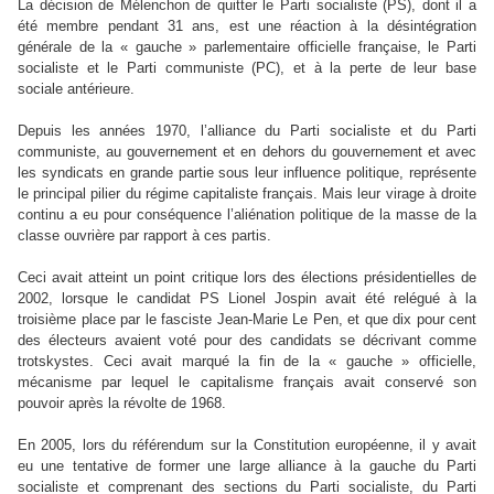
La décision de Mélenchon de quitter le Parti socialiste (PS), dont il a
été membre pendant 31 ans, est une réaction à la désintégration
générale de la « gauche » parlementaire officielle française, le Parti
socialiste et le Parti communiste (PC), et à la perte de leur base
sociale antérieure.
Depuis les années 1970, l’alliance du Parti socialiste et du Parti
communiste, au gouvernement et en dehors du gouvernement et avec
les syndicats en grande partie sous leur influence politique, représente
le principal pilier du régime capitaliste français. Mais leur virage à droite
continu a eu pour conséquence l’aliénation politique de la masse de la
classe ouvrière par rapport à ces partis.
Ceci avait atteint un point critique lors des élections présidentielles de
2002, lorsque le candidat PS Lionel Jospin avait été relégué à la
troisième place par le fasciste Jean-Marie Le Pen, et que dix pour cent
des électeurs avaient voté pour des candidats se décrivant comme
trotskystes. Ceci avait marqué la fin de la « gauche » officielle,
mécanisme par lequel le capitalisme français avait conservé son
pouvoir après la révolte de 1968.
En 2005, lors du référendum sur la Constitution européenne, il y avait
eu une tentative de former une large alliance à la gauche du Parti
socialiste et comprenant des sections du Parti socialiste, du Parti