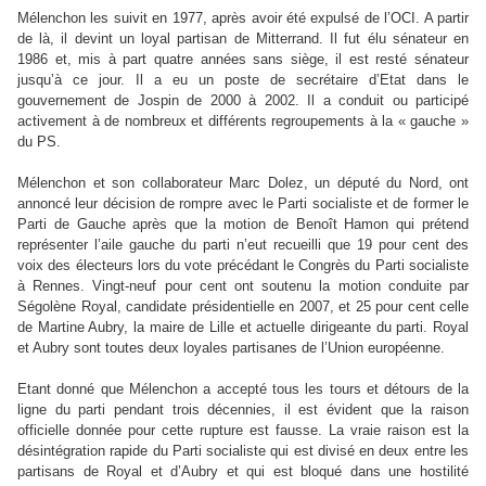
Mélenchon les suivit en 1977, après avoir été expulsé de l’OCI. A partir
de là, il devint un loyal partisan de Mitterrand. Il fut élu sénateur en
1986 et, mis à part quatre années sans siège, il est resté sénateur
jusqu’à ce jour. Il a eu un poste de secrétaire d’Etat dans le
gouvernement de Jospin de 2000 à 2002. Il a conduit ou participé
activement à de nombreux et différents regroupements à la « gauche »
du PS.
Mélenchon et son collaborateur Marc Dolez, un député du Nord, ont
annoncé leur décision de rompre avec le Parti socialiste et de former le
Parti de Gauche après que la motion de Benoît Hamon qui prétend
représenter l’aile gauche du parti n’eut recueilli que 19 pour cent des
voix des électeurs lors du vote précédant le Congrès du Parti socialiste
à Rennes. Vingt-neuf pour cent ont soutenu la motion conduite par
Ségolène Royal, candidate présidentielle en 2007, et 25 pour cent celle
de Martine Aubry, la maire de Lille et actuelle dirigeante du parti. Royal
et Aubry sont toutes deux loyales partisanes de l’Union européenne.
Etant donné que Mélenchon a accepté tous les tours et détours de la
ligne du parti pendant trois décennies, il est évident que la raison
officielle donnée pour cette rupture est fausse. La vraie raison est la
désintégration rapide du Parti socialiste qui est divisé en deux entre les
partisans de Royal et d’Aubry et qui est bloqué dans une hostilité