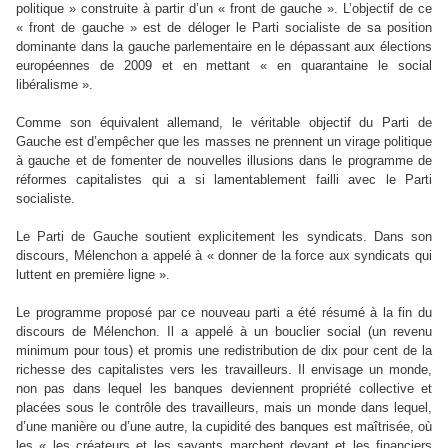
politique » construite à partir d’un « front de gauche ». L’objectif de ce
« front de gauche » est de déloger le Parti socialiste de sa position
dominante dans la gauche parlementaire en le dépassant aux élections
européennes de 2009 et en mettant « en quarantaine le social
libéralisme ».
Comme son équivalent allemand, le véritable objectif du Parti de
Gauche est d’empêcher que les masses ne prennent un virage politique
à gauche et de fomenter de nouvelles illusions dans le programme de
réformes capitalistes qui a si lamentablement failli avec le Parti
socialiste.
Le Parti de Gauche soutient explicitement les syndicats. Dans son
discours, Mélenchon a appelé à « donner de la force aux syndicats qui
luttent en première ligne ».
Le programme proposé par ce nouveau parti a été résumé à la fin du
discours de Mélenchon. Il a appelé à un bouclier social (un revenu
minimum pour tous) et promis une redistribution de dix pour cent de la
richesse des capitalistes vers les travailleurs. Il envisage un monde,
non pas dans lequel les banques deviennent propriété collective et
placées sous le contrôle des travailleurs, mais un monde dans lequel,
d’une manière ou d’une autre, la cupidité des banques est maîtrisée, où
les « les créateurs et les savants marchent devant et les financiers