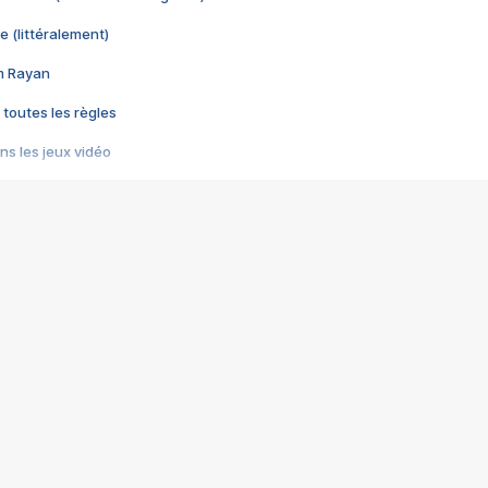
e (littéralement)
im Rayan
 toutes les règles
s les jeux vidéo
us choquant de Rockstar ? - Le scandale BULLY
e plus moche de Steam
du RÊVE tourne au CAUCHEMAR
pendant 8 heures
it… à tort
umiliés par un jeu vidéo
ire - Final Fantasy 8
ti un empire - Age of Empires