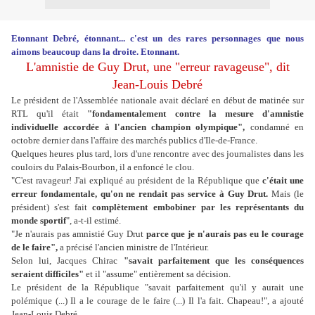
Etonnant Debré, étonnant... c'est un des rares personnages que nous
aimons beaucoup dans la droite. Etonnant.
L'amnistie de Guy Drut, une "erreur ravageuse", dit
Jean-Louis Debré
Le président de l'Assemblée nationale avait déclaré en début de matinée sur
RTL qu'il était
"fondamentalement contre la mesure d'amnistie
individuelle accordée à l'ancien champion olympique",
condamné en
octobre dernier dans l'affaire des marchés publics d'Ile-de-France.
Quelques heures plus tard, lors d'une rencontre avec des journalistes dans les
couloirs du Palais-Bourbon, il a enfoncé le clou.
"C'est ravageur! J'ai expliqué au président de la République que
c'était une
erreur fondamentale, qu'on ne rendait pas service à Guy Drut.
Mais (le
président) s'est fait
complètement embobiner par les représentants du
monde sportif
", a-t-il estimé.
"Je n'aurais pas amnistié Guy Drut
parce que je n'aurais pas eu le courage
de le faire",
a précisé l'ancien ministre de l'Intérieur.
Selon lui, Jacques Chirac
"savait parfaitement que les conséquences
seraient difficiles"
et il "assume" entièrement sa décision.
Le président de la République "savait parfaitement qu'il y aurait une
polémique (...) Il a le courage de le faire (...) Il l'a fait. Chapeau!", a ajouté
Jean-Louis Debré.