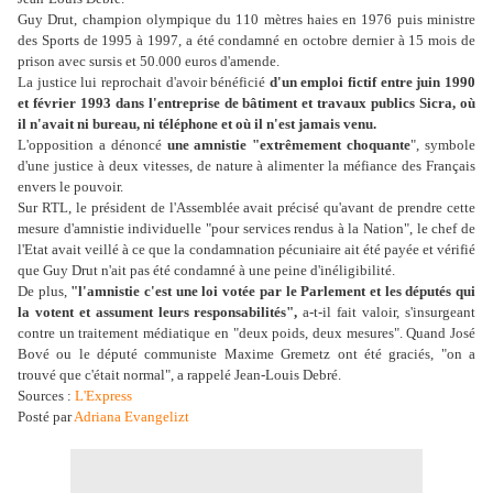
Guy Drut, champion olympique du 110 mètres haies en 1976 puis ministre
des Sports de 1995 à 1997, a été condamné en octobre dernier à 15 mois de
prison avec sursis et 50.000 euros d'amende.
La justice lui reprochait d'avoir bénéficié
d'un emploi fictif entre juin 1990
et février 1993 dans l'entreprise de bâtiment et travaux publics Sicra, où
il n'avait ni bureau, ni téléphone et où il n'est jamais venu.
L'opposition a dénoncé
une amnistie "extrêmement choquante
", symbole
d'une justice à deux vitesses, de nature à alimenter la méfiance des Français
envers le pouvoir.
Sur RTL, le président de l'Assemblée avait précisé qu'avant de prendre cette
mesure d'amnistie individuelle "pour services rendus à la Nation", le chef de
l'Etat avait veillé à ce que la condamnation pécuniaire ait été payée et vérifié
que Guy Drut n'ait pas été condamné à une peine d'inéligibilité.
De plus,
"l'amnistie c'est une loi votée par le Parlement et les députés qui
la votent et assument leurs responsabilités",
a-t-il fait valoir, s'insurgeant
contre un traitement médiatique en "deux poids, deux mesures". Quand José
Bové ou le député communiste Maxime Gremetz ont été graciés, "on a
trouvé que c'était normal", a rappelé Jean-Louis Debré.
Sources :
L'Express
Posté par
Adriana Evangelizt