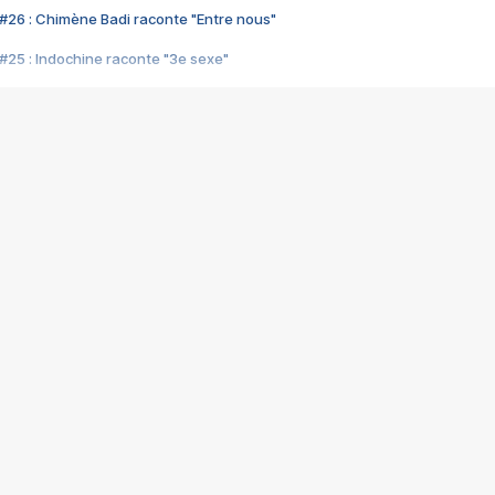
#26 : Chimène Badi raconte "Entre nous"
#25 : Indochine raconte "3e sexe"
#24 : Zaho raconte "C'est chelou"
#23 : Patrick Bruel raconte "Au café des délices"
#22 : Kyo raconte "Le chemin"
#21 : Nolwenn Leroy raconte "Cassé"
#20 : Patrick Hernandez raconte "Born to be alive"
#19 : Lorie raconte "Près de moi"
#18 : Michael Jones raconte "A nos actes manqués" (avec Jean-Jacque
#17 : Khaled raconte "Aïcha"
#16 : Corneille raconte "Parce qu'on vient de loin"
#15 : Indochine raconte "L'aventurier"