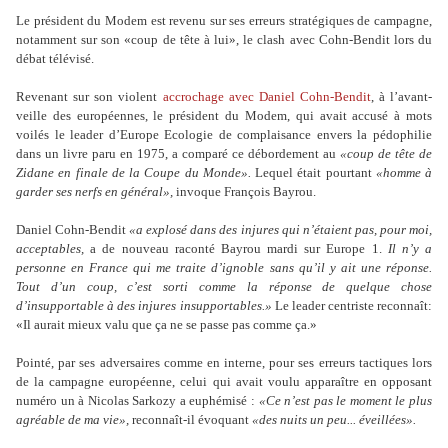
Le président du Modem est revenu sur ses erreurs stratégiques de campagne,
notamment sur son «coup de tête à lui», le clash avec Cohn-Bendit lors du
débat télévisé.
Revenant sur son violent
accrochage avec Daniel Cohn-Bendit
, à l’avant-
veille des européennes, le président du Modem, qui avait accusé à mots
voilés le leader d’Europe Ecologie de complaisance envers la pédophilie
dans un livre paru en 1975, a comparé ce débordement au
«coup de tête de
Zidane en finale de la Coupe du Monde».
Lequel était pourtant
«homme à
garder ses nerfs en général»,
invoque François Bayrou.
Daniel Cohn-Bendit
«a explosé dans des injures qui n’étaient pas, pour moi,
acceptables,
a de nouveau raconté Bayrou mardi sur Europe 1.
Il n’y a
personne en France qui me traite d’ignoble sans qu’il y ait une réponse.
Tout d’un coup, c’est sorti comme la réponse de quelque chose
d’insupportable à des injures insupportables.»
Le leader centriste reconnaît:
«Il aurait mieux valu que ça ne se passe pas comme ça.»
Pointé, par ses adversaires comme en interne, pour ses erreurs tactiques lors
de la campagne européenne, celui qui avait voulu apparaître en opposant
numéro un à Nicolas Sarkozy a euphémisé :
«Ce n’est pas le moment le plus
agréable de ma vie»,
reconnaît-il évoquant
«des nuits un peu... éveillées».