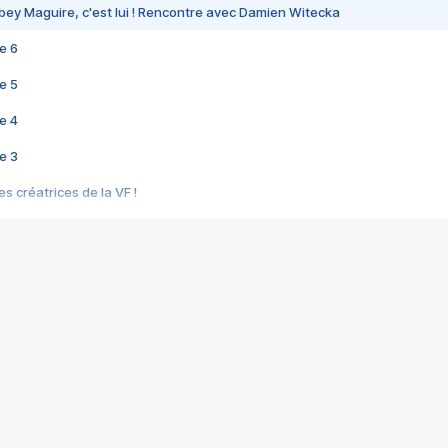
bey Maguire, c'est lui ! Rencontre avec Damien Witecka
e 6
e 5
e 4
e 3
s créatrices de la VF !
e 2
e 1
e Mektoub My Love arrive enfin ! Rencontre avec Shaïn Boumedine et Sal
i : après Toni en famille
elle réalise le bouleversant Dites lui que je l'aime
ais ! Rencontre autour de Vie privée de Rebecca Zlotowski
 de Marguerite, Grave... Rencontre avec Ella Rumpf