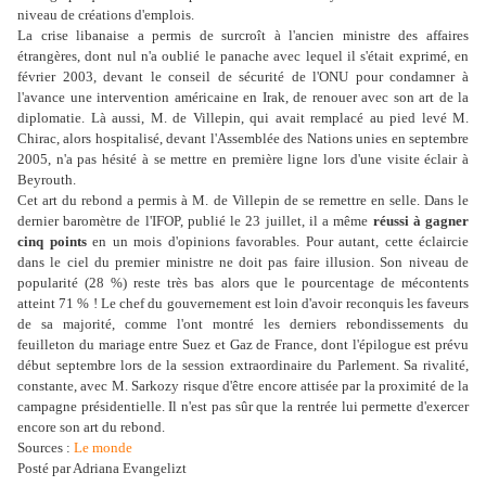
niveau de créations d'emplois.
La crise libanaise a permis de surcroît à l'ancien ministre des affaires
étrangères, dont nul n'a oublié le panache avec lequel il s'était exprimé, en
février 2003, devant le conseil de sécurité de l'ONU pour condamner à
l'avance une intervention américaine en Irak, de renouer avec son art de la
diplomatie. Là aussi, M. de Villepin, qui avait remplacé au pied levé M.
Chirac, alors hospitalisé, devant l'Assemblée des Nations unies en septembre
2005, n'a pas hésité à se mettre en première ligne lors d'une visite éclair à
Beyrouth.
Cet art du rebond a permis à M. de Villepin de se remettre en selle. Dans le
dernier baromètre de l'IFOP, publié le 23 juillet, il a même
réussi à gagner
cinq points
en un mois d'opinions favorables. Pour autant, cette éclaircie
dans le ciel du premier ministre ne doit pas faire illusion. Son niveau de
popularité (28 %) reste très bas alors que le pourcentage de mécontents
atteint 71 % ! Le chef du gouvernement est loin d'avoir reconquis les faveurs
de sa majorité, comme l'ont montré les derniers rebondissements du
feuilleton du mariage entre Suez et Gaz de France, dont l'épilogue est prévu
début septembre lors de la session extraordinaire du Parlement. Sa rivalité,
constante, avec M. Sarkozy risque d'être encore attisée par la proximité de la
campagne présidentielle. Il n'est pas sûr que la rentrée lui permette d'exercer
encore son art du rebond.
Sources :
Le monde
Posté par Adriana Evangelizt