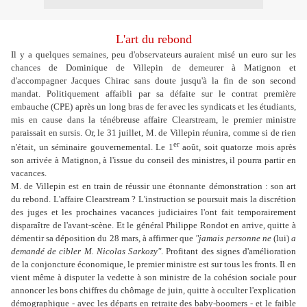
L'art du rebond
Il y a quelques semaines, peu d'observateurs auraient misé un euro sur les
chances de Dominique de Villepin de demeurer à Matignon et
d'accompagner Jacques Chirac sans doute jusqu'à la fin de son second
mandat. Politiquement affaibli par sa défaite sur le contrat première
embauche (CPE) après un long bras de fer avec les syndicats et les étudiants,
mis en cause dans la ténébreuse affaire Clearstream, le premier ministre
paraissait en sursis. Or, le 31 juillet, M. de Villepin réunira, comme si de rien
er
n'était, un séminaire gouvernemental. Le 1
août, soit quatorze mois après
son arrivée à Matignon, à l'issue du conseil des ministres, il pourra partir en
vacances.
M. de Villepin est en train de réussir une étonnante démonstration : son art
du rebond. L'affaire Clearstream ? L'instruction se poursuit mais la discrétion
des juges et les prochaines vacances judiciaires l'ont fait temporairement
disparaître de l'avant-scène. Et le général Philippe Rondot en arrive, quitte à
démentir sa déposition du 28 mars, à affirmer que
"jamais personne ne
(lui)
a
demandé de cibler M. Nicolas Sarkozy"
. Profitant des signes d'amélioration
de la conjoncture économique, le premier ministre est sur tous les fronts. Il en
vient même à disputer la vedette à son ministre de la cohésion sociale pour
annoncer les bons chiffres du chômage de juin, quitte à occulter l'explication
démographique - avec les départs en retraite des baby-boomers - et le faible