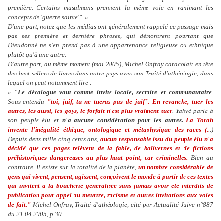
première. Certains musulmans prennent la même voie en ranimant les
concepts de 'guerre sainte'". »
D'une part, notez que les médias ont généralement rappelé ce passage mais
pas ses première et dernière phrases, qui démontrent pourtant que
Dieudonné ne s'en prend pas à une appartenance religieuse ou ethnique
plutôt qu'à une autre.
D'autre part, au même moment (mai 2005), Michel Onfray caracolait en tête
des best-sellers de livres dans notre pays avec son Traité d'athéologie, dans
lequel on peut notamment lire :
«
"Le décalogue vaut comme invite locale, sectaire et communautaire
.
Sous-entendu
"toi, juif, tu ne tueras pas de juif". En revanche, tuer les
autres, les aussi, les goys, le forfait n'est plus vraiment tuer
. Yahvé parle à
son peuple élu et
n'a aucune considération pour les autres.
La Torah
invente l'inégalité éthique, ontologique et métaphysique des races (.
..)
Depuis deux mille cinq cents ans,
aucun responsable issu du peuple élu n'a
décidé que ces pages relèvent de la fable, de balivernes et de fictions
préhistoriques dangereuses au plus haut point, car criminelles.
Bien au
contraire. Il existe sur la totalité de la planète,
un nombre considérable de
gens qui vivent, pensent, agissent, conçoivent le monde à partir de ces textes
qui invitent à la boucherie généralisée sans jamais avoir été interdits de
publication pour appel au meurtre, racisme et autres invitations aux voies
de fait."
Michel Onfray, Traité d'athéologie, cité par Actualité Juive n°887
du 21.04.2005, p.30