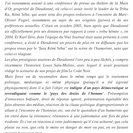
J'ai notamment assisté à une conférence de presse au théâtre de la Main
d'Or, propriété de Dieudonné, où celui-ci avait invité le leader de la Tribu
Ka, Kémi Séba, qui avait tenu des propos orduriers à l'encontre de Marc-
Olivier Fogiel, notamment au sujet de ses origines (juives) et de ses
préférences sexuelles. C'était en octobre 2005, bien après que Dieudonné
ait officiellement pris ses distances par rapport à cette « tribu kémite », en
2004. Et Karl Zéro, dont l'équipe du Vrai Journal était aussi présente à cette
conférence, a évité à Dieudonné un procès de plus en ne diffusant pas les
propos tenus par le "fara Kémi Séba" sur la scène de l'humoriste, sans que
celui-ci réagisse.
Les plus prestigieux soutiens de Dieudonné l'ont peu à peu lâchés, y compris
récemment l'historien Louis Sala-Molins, avec lequel il avait pourtant
rédigé le scénario de son projet de film Le Code Noir.
Mais force est de reconnaître dans le même temps que le traitement
politique, médiatique et même physique (puisqu'il a été agressé
physiquement) dont il a fait l'objet est
indigne d'un pays démocratique se
revendiquant comme le ‘pays des droits de l'homme'.
Présomption
d'innocence bafouée, droit de réponse ignoré, présentation équitable des
faits absente des médias, réaction de la classe politique disproportionnée et
allant à l'encontre de l'honneur, etc. ont été le quotidien d'un humoriste qui
est entré dans la résistance, résistance à une judéomanie une fois de plus
évidente. Et c'est en réaction à cette judéomanie qu'il s'est acharné, que cela
plaise ou non, que cela le mette en danger de mort ou pas, en en faisant
souvent beaucoup trop.