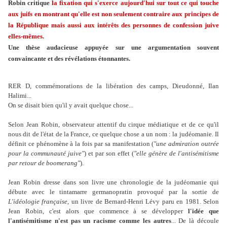
Robin critique
la fixation qui s'exerce aujourd'hui sur tout ce qui touche
aux juifs en montrant qu'elle est non seulement contraire aux principes de
la République mais aussi aux intérêts des personnes de confession juive
elles-mêmes
.
Une thèse audacieuse appuyée sur une argumentation souvent
convaincante et des révélations étonnantes.
RER D, commémorations de la libération des camps, Dieudonné, Ilan
Halimi...
On se disait bien qu'il y avait quelque chose...
Selon Jean Robin, observateur attentif du cirque médiatique et de ce qu'il
nous dit de l'état de la France, ce quelque chose a un nom : la judéomanie. Il
définit ce phénomène à la fois par sa manifestation (
"une admiration outrée
pour la communauté juive"
) et par son effet (
"elle génère de l'antisémitisme
par retour de boomerang"
).
Jean Robin dresse dans son livre une chronologie de la judéomanie qui
débute avec le tintamarre germanopratin provoqué par la sortie de
L'idéologie française
, un livre de Bernard-Henri Lévy paru en 1981. Selon
Jean Robin, c'est alors que commence à se développer
l'idée que
l'antisémitisme n'est pas un racisme comme les autres
... De là découle