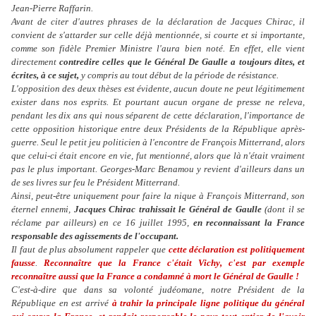
Jean-Pierre Raffarin.
Avant de citer d'autres phrases de la déclaration de Jacques Chirac, il
convient de s'attarder sur celle déjà mentionnée, si courte et si importante,
comme son fidèle Premier Ministre l'aura bien noté. En effet, elle vient
directement
contredire celles que le Général De Gaulle a toujours dites, et
écrites, à ce sujet,
y compris au tout début de la période de résistance.
L'opposition des deux thèses est évidente, aucun doute ne peut légitimement
exister dans nos esprits. Et pourtant aucun organe de presse ne releva,
pendant les dix ans qui nous séparent de cette déclaration, l'importance de
cette opposition historique entre deux Présidents de la République après-
guerre. Seul le petit jeu politicien à l'encontre de François Mitterrand, alors
que celui-ci était encore en vie, fut mentionné, alors que là n'était vraiment
pas le plus important. Georges-Marc Benamou y revient d'ailleurs dans un
de ses livres sur feu le Président Mitterrand.
Ainsi, peut-être uniquement pour faire la nique à François Mitterrand, son
éternel ennemi,
Jacques Chirac trahissait le Général de Gaulle
(dont il se
réclame par ailleurs) en ce 16 juillet 1995,
en reconnaissant la France
responsable des agissements de l'occupant.
Il faut de plus absolument rappeler que
cette déclaration est politiquement
fausse
.
Reconnaître que la France c'était Vichy, c'est par exemple
reconnaître aussi que la France a condamné à mort le Général de Gaulle !
C'est-à-dire que dans sa volonté judéomane, notre Président de la
République en est arrivé
à trahir la principale ligne politique du général