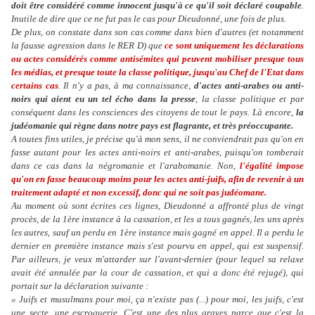
doit être considéré comme innocent jusqu'à ce qu'il soit déclaré coupable
.
Inutile de dire que ce ne fut pas le cas pour Dieudonné, une fois de plus.
De plus, on constate dans son cas comme dans bien d'autres (et notamment
la fausse agression dans le RER D) que
ce sont uniquement les déclarations
ou actes considérés comme antisémites qui peuvent mobiliser presque tous
les médias, et presque toute la classe politique, jusqu'au Chef de l'Etat dans
certains cas
. Il n'y a pas, à ma connaissance,
d'actes anti-arabes ou anti-
noirs qui aient eu un tel écho dans la presse
, la classe politique et par
conséquent dans les consciences des citoyens de tout le pays. Là encore,
la
judéomanie qui règne dans notre pays est flagrante, et très préoccupante.
A toutes fins utiles, je précise qu'à mon sens, il ne conviendrait pas qu'on en
fasse autant pour les actes anti-noirs et anti-arabes, puisqu'on tomberait
dans ce cas dans la négromanie et l'arabomanie. Non,
l'égalité impose
qu'on en fasse beaucoup moins pour les actes anti-juifs, afin de revenir à un
traitement adapté et non excessif, donc qui ne soit pas judéomane.
Au moment où sont écrites ces lignes, Dieudonné a affronté plus de vingt
procès, de la 1ère instance à la cassation, et les a tous gagnés, les uns après
les autres, sauf un perdu en 1ère instance mais gagné en appel. Il a perdu le
dernier en première instance mais s'est pourvu en appel, qui est suspensif.
Par ailleurs, je veux m'attarder sur l'avant-dernier (pour lequel sa relaxe
avait été annulée par la cour de cassation, et qui a donc été rejugé), qui
portait sur la déclaration suivante :
« Juifs et musulmans pour moi, ça n'existe pas (...) pour moi, les juifs, c'est
une secte, une escroquerie. C'est une des plus graves parce que c'est la