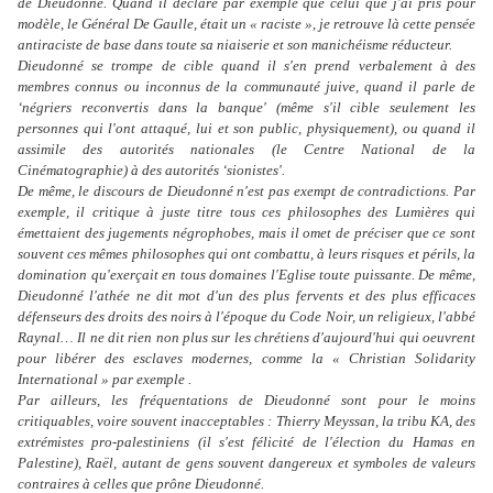
de Dieudonné. Quand il déclare par exemple que celui que j'ai pris pour
modèle, le Général De Gaulle, était un « raciste », je retrouve là cette pensée
antiraciste de base dans toute sa niaiserie et son manichéisme réducteur.
Dieudonné se trompe de cible quand il s'en prend verbalement à des
membres connus ou inconnus de la communauté juive, quand il parle de
‘négriers reconvertis dans la banque' (même s'il cible seulement les
personnes qui l'ont attaqué, lui et son public, physiquement), ou quand il
assimile des autorités nationales (le Centre National de la
Cinématographie) à des autorités ‘sionistes'.
De même, le discours de Dieudonné n'est pas exempt de contradictions. Par
exemple, il critique à juste titre tous ces philosophes des Lumières qui
émettaient des jugements négrophobes, mais il omet de préciser que ce sont
souvent ces mêmes philosophes qui ont combattu, à leurs risques et périls, la
domination qu'exerçait en tous domaines l'Eglise toute puissante. De même,
Dieudonné l'athée ne dit mot d'un des plus fervents et des plus efficaces
défenseurs des droits des noirs à l'époque du Code Noir, un religieux, l'abbé
Raynal… Il ne dit rien non plus sur les chrétiens d'aujourd'hui qui oeuvrent
pour libérer des esclaves modernes, comme la « Christian Solidarity
International » par exemple .
Par ailleurs, les fréquentations de Dieudonné sont pour le moins
critiquables, voire souvent inacceptables : Thierry Meyssan, la tribu KA, des
extrémistes pro-palestiniens (il s'est félicité de l'élection du Hamas en
Palestine), Raël, autant de gens souvent dangereux et symboles de valeurs
contraires à celles que prône Dieudonné.