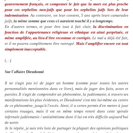
gouvernement français, et compenser le fait que la mort est plus proche
pour ces orphelins non-juifs que pour les orphelins juifs lors de leur
indemnisation
. Au contraire, on leur consent, 5 ans après leurs camarades
juifs,
la même somme que ceux-ci auraient touché il y a longtemps
.
En d'autres termes, et pour être tout à fait clair,
la discrimination en
fonction de l'appartenance religieuse et ethnique est ainsi perpétuée, et
même amplifiée, au lieu d'être reconnue et corrigée.
Le mal a déjà été fait,
et il ne pourra complètement être rattrapé.
Mais l'amplifier encore est tout
simplement inacceptable.
(…)
Sur l'affaire Dieudonné
Il ne s'agit pas ici de juger un homme (comme pour toutes les autres
personnalités mentionnées dans ce livre), mais de juger des faits, actes et
paroles. Il s'agit de comprendre un phénomène, la judéomanie, à travers ses
manifestations les plus évidentes, et Dieudonné s'est mis lui-même au centre
de ce phénomène, jusqu'à l'excès. Ainsi, il a certes permis d'en mettre à jour
certains rouages, mais il est en même temps rentré dans cette spirale
infernale judéomanie / antisémitisme dont il lui est très difficile aujourd'hui
de sortir.
Je le répète, je suis très loin de partager la plupart des opinions politiques