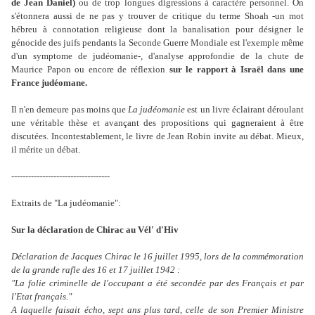
de Jean Daniel)
ou de trop longues digressions à caractère personnel. On
s'étonnera aussi de ne pas y trouver de critique du terme Shoah -un mot
hébreu à connotation religieuse dont la banalisation pour désigner le
génocide des juifs pendants la Seconde Guerre Mondiale est l'exemple même
d'un symptome de judéomanie-, d'analyse approfondie de la chute de
Maurice Papon ou encore de réflexion
sur le rapport à Israël dans une
France judéomane.
Il n'en demeure pas moins que
La judéomanie
est un livre éclairant déroulant
une véritable thèse et avançant des propositions qui gagneraient à être
discutées. Incontestablement, le livre de Jean Robin invite au débat. Mieux,
il mérite un débat.
-----------------------------------
Extraits de "La judéomanie"
:
Sur la déclaration de Chirac au Vél' d'Hiv
Déclaration de Jacques Chirac le 16 juillet 1995, lors de la commémoration
de la grande rafle des 16 et 17 juillet 1942 :
"La folie criminelle de l'occupant a été secondée par des Français et par
l'Etat français."
A laquelle faisait écho, sept ans plus tard, celle de son Premier Ministre