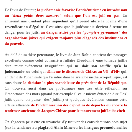
De l'avis de l'auteur,
la judéomanie favorise l'antisémitisme en introduisant
un
"deux poids, deux mesures"
selon que l'on est juif ou pas
. Un
antisémitisme d'autant plus
inquiétant qu'il prend alors la forme d'une
revendication d'égalité
. C'est ainsi que la judéomanie devient à terme un
danger pour les juifs,
un danger attisé par les
"pompiers pyromanes"
des
organisations juives qui exigent toujours plus d'égards des institutions et
du pouvoir.
Au-delà de sa thèse percutante, le livre de Jean Robin contient des passages
excellents comme celui consacré à l'affaire Dieudonné -une tornade jaillie
d'un micro-événement insignifiant
qui ne doit son souffle qu'à la
judéomanie
- ou celui qui
démonte le discours de Chirac au Vél' d'Hiv
qui,
en dépit de l'unanimité qui l'a salué dans le système médiatico-politique, est
sans doute
la décision la plus scandaleuse du président de la République.
On trouvera aussi dans
La judéomanie
une très utile réflexion sur
l'importance des mots (quand par exemple il vaut mieux éviter de dire "les"
juifs quand on pense "des" juifs...) et quelques révélations comme cette
affaire effarante
de l'indemnisation des orphelins de déportés ou encore la
tendresse ancienne de Jacques Chirac pour le mouvement juif loubavitch
.
On s'agacera peut-être en revanche d'y trouver des considérations hors-sujet
(sur la tendance au plagiat d'Alain Minc ou les intrigues promotionnelles