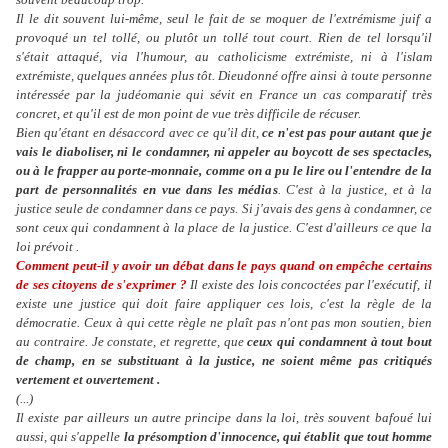
Il le dit souvent lui-même, seul le fait de se moquer de l'extrémisme juif a
provoqué un tel tollé, ou plutôt un tollé tout court. Rien de tel lorsqu'il
s'était attaqué, via l'humour, au catholicisme extrémiste, ni à l'islam
extrémiste, quelques années plus tôt. Dieudonné offre ainsi à toute personne
intéressée par la judéomanie qui sévit en France un cas comparatif très
concret, et qu'il est de mon point de vue très difficile de récuser.
Bien qu'étant en désaccord avec ce qu'il dit,
ce n'est pas pour autant que je
vais le diaboliser, ni le condamner, ni appeler au boycott de ses spectacles,
ou à le frapper au porte-monnaie, comme on a pu le lire ou l'entendre de la
part de personnalités en vue dans les médias
. C'est à la justice, et à la
justice seule de condamner dans ce pays. Si j'avais des gens à condamner, ce
sont ceux qui condamnent à la place de la justice. C'est d'ailleurs ce que la
loi prévoit .
Comment peut-il y avoir un débat dans le pays quand on empêche certains
de ses citoyens de s'exprimer ?
Il existe des lois concoctées par l'exécutif, il
existe une justice qui doit faire appliquer ces lois, c'est la règle de la
démocratie. Ceux à qui cette règle ne plaît pas n'ont pas mon soutien, bien
au contraire. Je constate, et regrette, que
ceux qui condamnent à tout bout
de champ, en se substituant à la justice, ne soient même pas critiqués
vertement et ouvertement .
(...)
Il existe par ailleurs un autre principe dans la loi, très souvent bafoué lui
aussi, qui s'appelle
la présomption d'innocence, qui établit que tout homme