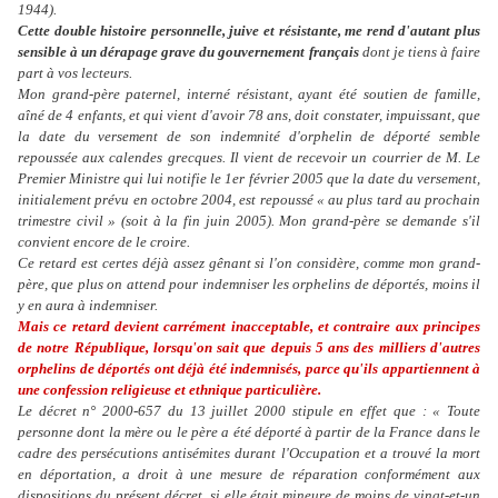
1944).
Cette double histoire personnelle, juive et résistante, me rend d'autant plus
sensible à un dérapage grave du gouvernement français
dont je tiens à faire
part à vos lecteurs.
Mon grand-père paternel, interné résistant, ayant été soutien de famille,
aîné de 4 enfants, et qui vient d'avoir 78 ans, doit constater, impuissant, que
la date du versement de son indemnité d'orphelin de déporté semble
repoussée aux calendes grecques. Il vient de recevoir un courrier de M. Le
Premier Ministre qui lui notifie le 1er février 2005 que la date du versement,
initialement prévu en octobre 2004, est repoussé « au plus tard au prochain
trimestre civil » (soit à la fin juin 2005). Mon grand-père se demande s'il
convient encore de le croire.
Ce retard est certes déjà assez gênant si l'on considère, comme mon grand-
père, que plus on attend pour indemniser les orphelins de déportés, moins il
y en aura à indemniser.
Mais ce retard devient carrément inacceptable, et contraire aux principes
de notre République, lorsqu'on sait que depuis 5 ans des milliers d'autres
orphelins de déportés ont déjà été indemnisés, parce qu'ils appartiennent à
une confession religieuse et ethnique particulière.
Le décret n° 2000-657 du 13 juillet 2000 stipule en effet que : « Toute
personne dont la mère ou le père a été déporté à partir de la France dans le
cadre des persécutions antisémites durant l'Occupation et a trouvé la mort
en déportation, a droit à une mesure de réparation conformément aux
dispositions du présent décret, si elle était mineure de moins de vingt-et-un