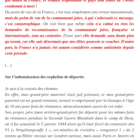
qui sauva la France, et rendait responsable le pays tout entier de l'avoir
condamné à mort !
Du point de vue de la France, c'est tout simplement une erreur monumentale,
mais du point de vue de la communauté juive, à qui s'adressait ce message,
c'est catastrophique
. On voit bien que même
cela n'a calmé en rien les
demandes de reconnaissance de la communauté juive, française et
internationale, tout au contraire
. D'une part
elle demande sans doute plus
qu'avant, car elle sait désormais que nos élites peuvent se coucher. D'autre
part, la France n'a jamais été autant considérée comme antisémite depuis
cette période.
(…)
Sur l'indemnisation des orphelins de déportés
Je suis à la croisée des chemins.
En effet, mon grand-père maternel était juif polonais, et mon grand-père
paternel est un grand résistant, torturé et emprisonné par la Gestapo à l'âge
de 16 ans pour faits de résistance, miraculeusement sauvé de cet enfer.
Son propre père (mon arrière-grand-père) fut déporté pour les mêmes faits
de résistance pendant la Seconde Guerre Mondiale dans le camp de Dora,
où il fut assassiné le 5 janvier 1944 alors qu'il était forcé de construire des
V1 (« Vergeltungwaffe 1 », ces missiles de croisière « vengeance 1 » de 2
tonnes qu'Hitler envoya sur Londres surtout, mais aussi Paris et Anvers en