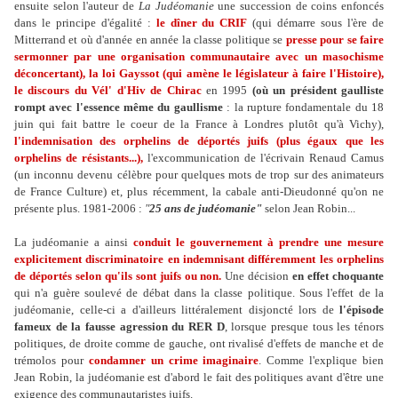
ensuite selon l'auteur de
La Judéomanie
une succession de coins enfoncés
dans le principe d'égalité :
le dîner du CRIF
(qui démarre sous l'ère de
Mitterrand et où d'année en année la classe politique se
presse pour se faire
sermonner par une organisation communautaire avec un masochisme
déconcertant),
la loi Gayssot (qui amène le législateur à faire l'Histoire),
le discours du Vél' d'Hiv de Chirac
en 1995
(où un président gaulliste
rompt avec l'essence même du gaullisme
: la rupture fondamentale du 18
juin qui fait battre le coeur de la France à Londres plutôt qu'à Vichy),
l'indemnisation des orphelins de déportés juifs (plus égaux que les
orphelins de résistants...),
l'excommunication de l'écrivain Renaud Camus
(un inconnu devenu célèbre pour quelques mots de trop sur des animateurs
de France Culture) et, plus récemment, la cabale anti-Dieudonné qu'on ne
présente plus. 1981-2006 :
"
25 ans de judéomanie"
selon Jean Robin...
La judéomanie a ainsi
conduit le gouvernement à prendre une mesure
explicitement discriminatoire en indemnisant différemment les orphelins
de déportés selon qu'ils sont juifs ou non.
Une décision
en effet choquante
qui n'a guère soulevé de débat dans la classe politique. Sous l'effet de la
judéomanie, celle-ci a d'ailleurs littéralement disjoncté lors de
l'épisode
fameux de la fausse agression du RER D
, lorsque presque tous les ténors
politiques, de droite comme de gauche, ont rivalisé d'effets de manche et de
trémolos pour
condamner un crime imaginaire
. Comme l'explique bien
Jean Robin, la judéomanie est d'abord le fait des politiques avant d'être une
exigence des communautaristes juifs.