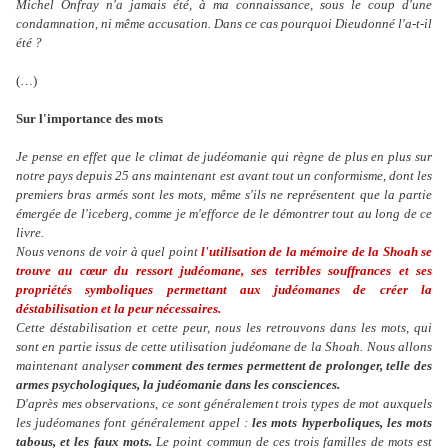
Michel Onfray n'a jamais été, à ma connaissance, sous le coup d'une
condamnation, ni même accusation. Dans ce cas pourquoi Dieudonné l'a-t-il
été ?
(…)
Sur l'importance des mots
Je pense en effet que le climat de judéomanie qui règne de plus en plus sur
notre pays depuis 25 ans maintenant est avant tout un conformisme, dont les
premiers bras armés sont les mots, même s'ils ne représentent que la partie
émergée de l'iceberg, comme je m'efforce de le démontrer tout au long de ce
livre.
Nous venons de voir à quel point
l'utilisation de la mémoire de la Shoah se
trouve au cœur du ressort judéomane, ses terribles souffrances et ses
propriétés symboliques permettant aux judéomanes de créer la
déstabilisation et la peur nécessaires.
Cette déstabilisation et cette peur, nous les retrouvons dans les mots, qui
sont en partie issus de cette utilisation judéomane de la Shoah. Nous allons
maintenant analyser
comment des termes permettent de prolonger, telle des
armes psychologiques, la judéomanie dans les consciences.
D'après mes observations, ce sont généralement trois types de mot auxquels
les judéomanes font généralement appel :
les mots hyperboliques, les mots
tabous, et les faux mots.
Le point commun de ces trois familles de mots est