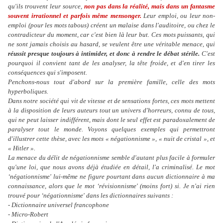
qu'ils trouvent leur source,
non pas dans la réalité, mais dans un fantasme
souvent irrationnel et parfois même mensonger.
Leur emploi, ou leur non-
emploi (pour les mots tabous) créent un malaise dans l'auditoire, ou chez le
contradicteur du moment, car c'est bien là leur but. Ces mots puissants, qui
ne sont jamais choisis au hasard, se veulent être une véritable menace, qui
réussit presque toujours à intimider, et donc à rendre le débat stérile.
C'est
pourquoi il convient tant de les analyser, la tête froide, et d'en tirer les
conséquences qui s'imposent.
Penchons-nous tout d'abord sur la première famille, celle des mots
hyperboliques.
Dans notre société qui vit de vitesse et de sensations fortes, ces mots mettent
à la disposition de leurs auteurs tout un univers d'horreurs, connu de tous,
qui ne peut laisser indifférent, mais dont le seul effet est paradoxalement de
paralyser tout le monde. Voyons quelques exemples qui permettront
d'illustrer cette thèse, avec les mots « négationnisme », « nuit de cristal », et
« Hitler ».
La menace du délit de négationnisme semble d'autant plus facile à formuler
qu'une loi, que nous avons déjà étudiée en détail, l'a criminalisé. Le mot
‘négationnisme' lui-même ne figure pourtant dans aucun dictionnaire à ma
connaissance, alors que le mot ‘révisionnisme' (moins fort) si. Je n'ai rien
trouvé pour ‘négationnisme' dans les dictionnaires suivants :
- Dictionnaire universel francophone
- Micro-Robert