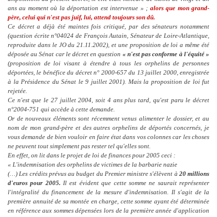
ans au moment où la déportation est intervenue » ;
alors que mon grand-
père, celui qui n'est pas juif, lui, attend toujours son dû.
Ce décret a déjà été maintes fois critiqué, par des sénateurs notamment
(question écrite n°04024 de François Autain, Sénateur de Loire-Atlantique,
reproduite dans le JO du 21.11.2002), et une proposition de loi a même été
déposée au Sénat car le décret en question
« n'est pas conforme à l'équité »
(proposition de loi visant à étendre à tous les orphelins de personnes
déportées, le bénéfice du décret n° 2000-657 du 13 juillet 2000, enregistrée
à la Présidence du Sénat le 9 juillet 2001). Mais la proposition de loi fut
rejetée.
Ce n'est que le 27 juillet 2004, soit 4 ans plus tard, qu'est paru le décret
n°2004-751 qui accède à cette demande.
Or de nouveaux éléments sont récemment venus alimenter le dossier, et au
nom de mon grand-père et des autres orphelins de déportés concernés, je
vous demande de bien vouloir en faire état dans vos colonnes car les choses
ne peuvent tout simplement pas rester tel qu'elles sont.
En effet, on lit dans le projet de loi de finances pour 2005 ceci :
« L'indemnisation des orphelins de victimes de la barbarie nazie
(…) Les crédits prévus au budget du Premier ministre s'élèvent à
20 millions
d'euros pour 2005.
Il est évident que cette somme ne saurait représenter
l'intégralité du financement de la mesure d'indemnisation. Il s'agit de la
première annuité de sa montée en charge, cette somme ayant été déterminée
en référence aux sommes dépensées lors de la première année d'application