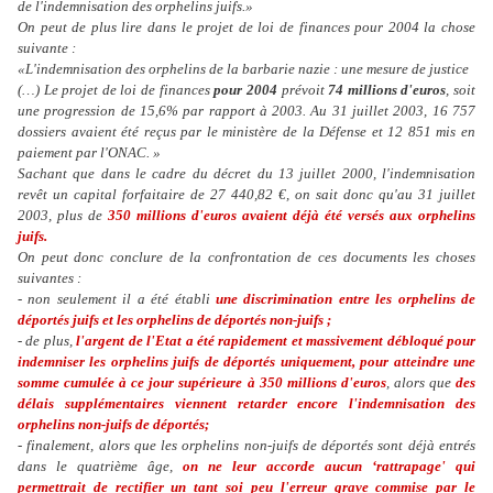
de l'indemnisation des orphelins juifs.»
On peut de plus lire dans le projet de loi de finances pour 2004 la chose
suivante :
«L'indemnisation des orphelins de la barbarie nazie : une mesure de justice
(…) Le projet de loi de finances
pour 2004
prévoit
74 millions d'euros
, soit
une progression de 15,6% par rapport à 2003. Au 31 juillet 2003, 16 757
dossiers avaient été reçus par le ministère de la Défense et 12 851 mis en
paiement par l'ONAC. »
Sachant que dans le cadre du décret du 13 juillet 2000, l'indemnisation
revêt un capital forfaitaire de 27 440,82 €, on sait donc qu'au 31 juillet
2003, plus de
350 millions d'euros avaient déjà été versés aux orphelins
juifs.
On peut donc conclure de la confrontation de ces documents les choses
suivantes :
- non seulement il a été établi
une discrimination entre les orphelins de
déportés juifs et les orphelins de déportés non-juifs ;
- de plus,
l'argent de l'Etat a été rapidement et massivement débloqué pour
indemniser les orphelins juifs de déportés uniquement, pour atteindre une
somme cumulée à ce jour supérieure à 350 millions d'euros
, alors que
des
délais supplémentaires viennent retarder encore l'indemnisation des
orphelins non-juifs de déportés;
- finalement, alors que les orphelins non-juifs de déportés sont déjà entrés
dans le quatrième âge,
on ne leur accorde aucun ‘rattrapage' qui
permettrait de rectifier un tant soi peu l'erreur grave commise par le