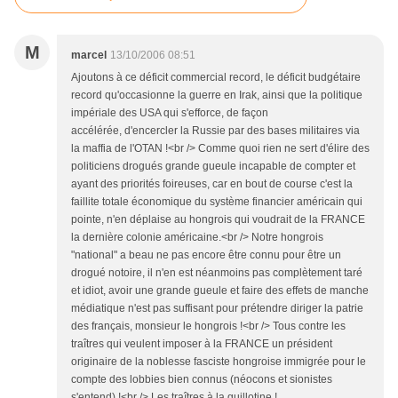
M
marcel
13/10/2006 08:51
Ajoutons à ce déficit commercial record, le déficit budgétaire
record qu'occasionne la guerre en Irak, ainsi que la politique
impériale des USA qui s'efforce, de façon
accélérée, d'encercler la Russie par des bases militaires via
la maffia de l'OTAN !<br /> Comme quoi rien ne sert d'élire des
politiciens drogués grande gueule incapable de compter et
ayant des priorités foireuses, car en bout de course c'est la
faillite totale économique du système financier américain qui
pointe, n'en déplaise au hongrois qui voudrait de la FRANCE
la dernière colonie américaine.<br /> Notre hongrois
"national" a beau ne pas encore être connu pour être un
drogué notoire, il n'en est néanmoins pas complètement taré
et idiot, avoir une grande gueule et faire des effets de manche
médiatique n'est pas suffisant pour prétendre diriger la patrie
des français, monsieur le hongrois !<br /> Tous contre les
traîtres qui veulent imposer à la FRANCE un président
originaire de la noblesse fasciste hongroise immigrée pour le
compte des lobbies bien connus (néocons et sionistes
s'entend) !<br /> Les traîtres à la guillotine !