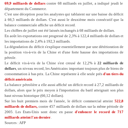
69,9 milliards de dollars
contre 68 milliards en juillet, a indiqué jeudi le
département du Commerce.
C'est une déception pour les analystes qui tablaient sur une baisse du déficit
à 66,5 milliards de dollars. C'est aussi le deuxième mois consécutif que la
balance commerciale affiche un déficit record.
Les chiffres de juillet ont été laissés inchangés à 68 milliards de dollars.
En août les exportations ont progressé de 2,3% à 122,4 milliards de dollars et
les importations de 2,4% à 192,3 milliards.
La dégradation du déficit s'explique essentiellement par une détérioration de
la position vis-à-vis de la Chine et d'une forte hausse des importations de
pétrole.
Le déficit vis-à-vis de la Chine s'est creusé de 12,2% à
22 milliards de
dollars
, un niveau record, les Américains important toujours plus de biens de
consommation à bas prix. La Chine représente à elle seule près
d'un tiers du
déficit américain
.
La balance pétrolière a elle aussi affiché un déficit record à 27,2 milliards de
dollars, alors que le prix moyen à l'importation du baril atteignait son plus
haut niveau historique (66,12 dollars).
Sur les huit premiers mois de l'année, le déficit commercial atteint
522,8
milliards de dollars,
contre 457 milliards de dollars sur la même période de
2005. Les Etats-Unis sont donc en passe
d'enfoncer le record de 717
milliards atteint l'an dernier
.
Sources : AFP