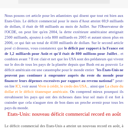
Nous posons cet article pour les atlantistes qui disent que tout est bien aux
Etats-Unis. Le déficit commercial pour le mois d'Aout atteint 69,9 milliards
de dollars, il était de 68 milliards au mois de Juillet. Sur
l'Observateur de
l'OCDE
, on peut lire qu'en 2004, la dette extérieure américaine atteignait
2500 milliards, ajoutez à cela 800 milliards en 2005 et autant sinon plus en
2006, ce qui fait un total de 4100 milliards de dollars. Sur le second article
posé ci dessous, vous constaterez que
le déficit par rapport à la France est
de 1,2 milliards pour Août et qu'il était de 800 millions pour Juillet
... et
combien avant ? Il est clair et net que les USA sont des prédateurs qui vivent
sur le dos de tous les pays de la planète depuis que Bush est au pouvoir. Le
déficit américain est une catastrophe pour le monde entier
"
les États-Unis ne
peuvent pas continuer à emprunter auprès du reste du monde pour
financer leurs dépenses excessives par rapport au revenu national"
peut-
on lire
ICI
, voir aussi
Vivre à crédit, le credo des USA
... ainsi que
La chute du
dollar et le déficit titanesque américain
. On comprend mieux pourquoi ils
envahissent les pays qui ont des richesses dans leur sol mais il est fort à
craindre que cela n'augure rien de bon dans un proche avenir pour tous les
pays du monde.
Etats-Unis: nouveau déficit commercial record en août
Le déficit commercial des Etats-Unis a atteint un nouveau record en août, à