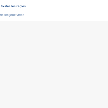
 toutes les règles
s les jeux vidéo
us choquant de Rockstar ? - Le scandale BULLY
e plus moche de Steam
du RÊVE tourne au CAUCHEMAR
pendant 8 heures
it… à tort
umiliés par un jeu vidéo
ire - Final Fantasy 8
ti un empire - Age of Empires
story DOFUS
tard, il crée l'un des pires jeux de tous les temps, MindsEye.