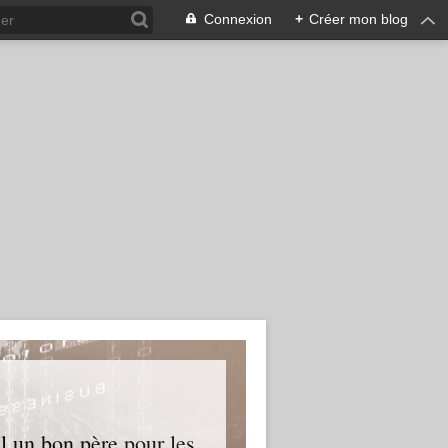
Connexion
+
Créer mon blog
l un bon père pour les