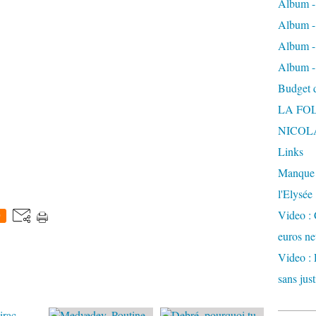
Album -
Album - 
Album -
Album -
Budget de
LA FO
NICOL
Links
Manque d
l'Elysée
Video : 
0
euros ne
Video : 
sans just