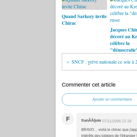
Quand Sarkozy invite
Chirac
Jacques Chir
décoré au Kr
célèbre la
"démocratie"
Commenter cet article
Ajouter un commentaire
F
franÃÂ§ois
07/11/2006 22:18
BRAVO ... voilà le chirac que j'app
intérêts des lobbies de l'étranger 