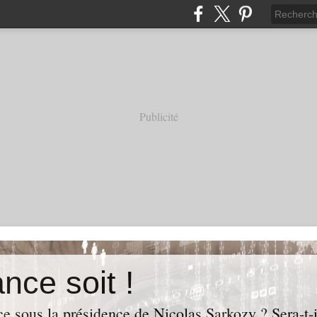
Publicité
nce soit !
e sous la présidence de Nicolas Sarkozy ? Sera-t-i