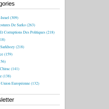
gories
Israel
(309)
ostures De Sarko
(263)
Et Corruptions Des Politiques
(218)
18)
n Sarkhozy
(218)
ce
(159)
156)
 Chirac
(141)
e
(138)
-Union Européenne
(132)
letter