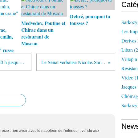
Caté
Debré, pourquoi tu
Sarkozy-
Medvedev, Poutine et
tousses ?
ac,
Chirac dans un
Les Imp
emlin,
restaurant de
Derives 
Moscou
 russe
Liban
(2
Villepi
SNCF : grève nationale ce soir à 20 h jusqu'à Jeudi
Le Sénat verbalise Nicolas Sarkozy
Résistan
Video
(
Jacques
Chômag
Sarkozy
News
récie : rien avoir avec le naboléon de l'intérieur , vendu aux
!