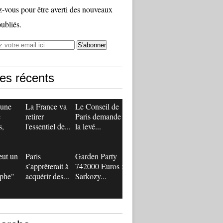
vous pour être averti des nouveaux
publiés.
les récents
 une
La France va
Le Conseil de
e
retirer
Paris demande
s,
l'essentiel de...
la levé...
eut un
Paris
Garden Party
s’apprêterait à
742000 Euros :
ophe"
acquérir des...
Sarkozy...