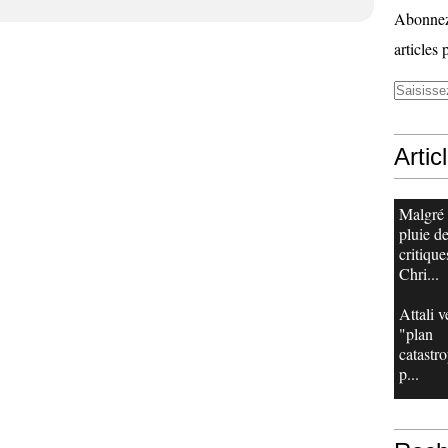
Abonnez-
articles 
Artic
Malgré
pluie d
critique
Chri...
Attali v
"plan
catastr
p...