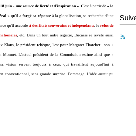
juin « une source de fierté et d'inspiration ».
C'est à partir
de « la
néral »
qu'il a
forgé sa réponse
à la globalisation, sa recherche d'une
Suiv
ance qu'il accorde
à des Etats souverains et indépendants
, le
refus de
rnationales
, etc. Dans un tout autre registre, Ducasse se révèle aussi
 Klaus, le président tchèque, l'est pour Margaret Thatcher - son «
n Monnet. L'actuel président de la Commission estime ainsi que «
sa vision servent toujours à ceux qui travaillent aujourd'hui à
ien conventionnel, sans grande surprise. Dommage. L'idée aurait pu