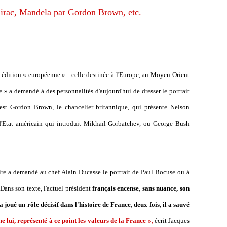
irac, Mandela par Gordon Brown, etc.
n édition « européenne » - celle destinée à l'Europe, au Moyen-Orient
e » a demandé à des personnalités d'aujourd'hui de dresser le portrait
est Gordon Brown, le chancelier britannique, qui présente Nelson
 d'Etat américain qui introduit Mikhaïl Gorbatchev, ou George Bush
ire a demandé au chef Alain Ducasse le portrait de Paul Bocuse ou à
 Dans son texte, l'actuel président
français encense, sans nuance, son
a joué un rôle décisif dans l'histoire de France, deux fois, il a sauvé
ui, représenté à ce point les valeurs de la France »,
écrit Jacques