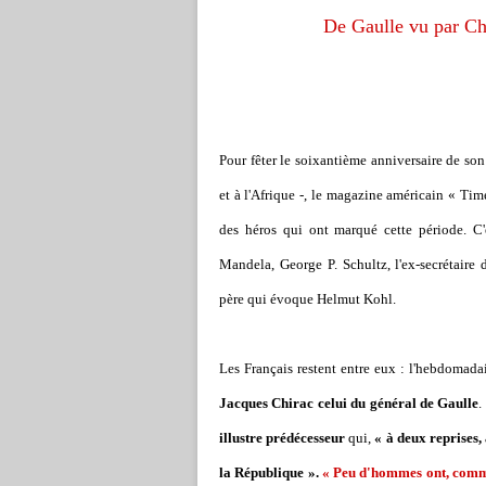
De Gaulle vu par Ch
Pour fêter le soixantième anniversaire de so
et à l'Afrique -, le magazine américain « Tim
des héros qui ont marqué cette période. C'
Mandela, George P. Schultz, l'ex-secrétaire
père qui évoque Helmut Kohl.
Les Français restent entre eux : l'hebdomada
Jacques Chirac celui du général de Gaulle
.
illustre prédécesseur
qui,
« à deux reprises, 
la République ».
« Peu d'hommes ont, comme l