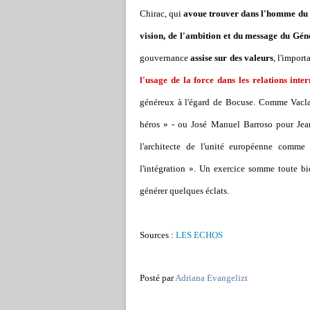
Chirac, qui
avoue trouver dans l'homme du 18 
vision, de l'ambition et du message du Gé
gouvernance
assise sur des valeurs
, l'import
l'usage de la force dans les relations inte
généreux à l'égard de Bocuse. Comme Vaclav
héros » - ou José Manuel Barroso pour Jea
l'architecte de l'unité européenne comme 
l'intégration ». Un exercice somme toute b
générer quelques éclats.
Sources :
LES ECHOS
Posté par
Adriana Evangelizt