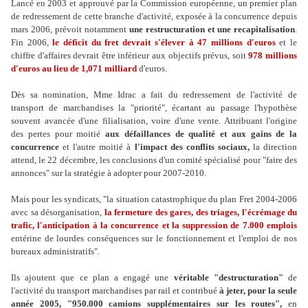
Lancé en 2003 et approuvé par la Commission européenne, un premier plan
de redressement de cette branche d'activité, exposée à la concurrence depuis
mars 2006, prévoit notamment
une restructuration et une recapitalisation
.
Fin 2006,
le déficit du fret devrait s'élever à 47 millions d'euros
et le
chiffre d'affaires devrait être inférieur aux objectifs prévus, soit
978 millions
d'euros au lieu de 1,071 milliard
d'euros.
Dès sa nomination, Mme Idrac a fait du redressement de l'activité de
transport de marchandises la "priorité", écartant au passage l'hypothèse
souvent avancée d'une filialisation, voire d'une vente. Attribuant l'origine
des pertes pour moitié
aux défaillances de qualité et aux gains de la
concurrence
et l'autre moitié à
l'impact des conflits sociaux,
la direction
attend, le 22 décembre, les conclusions d'un comité spécialisé pour "faire des
annonces" sur la stratégie à adopter pour 2007-2010.
Mais pour les syndicats, "la situation catastrophique du plan Fret 2004-2006
avec sa désorganisation,
la fermeture des gares, des triages, l'écrémage du
trafic, l'anticipation à la concurrence et la suppression de 7.000 emplois
entérine de lourdes conséquences sur le fonctionnement et l'emploi de nos
bureaux administratifs".
Ils ajoutent que ce plan a engagé une
véritable "destructuration"
de
l'activité du transport marchandises par rail et contribué
à jeter, pour la seule
année 2005, "950.000 camions supplémentaires sur les routes",
en