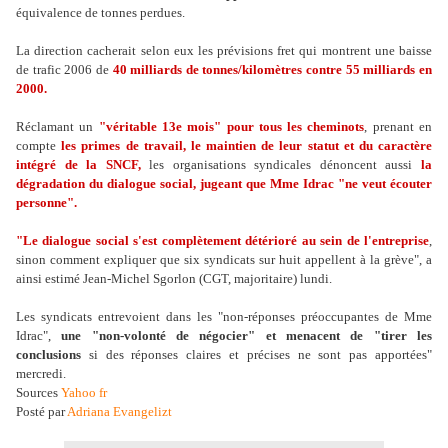
équivalence de tonnes perdues.
La direction cacherait selon eux les prévisions fret qui montrent une baisse
de trafic 2006 de
40 milliards de tonnes/kilomètres contre 55 milliards en
2000.
Réclamant un
"véritable 13e mois" pour tous les cheminots
, prenant en
compte
les primes de travail, le maintien de leur statut et du caractère
intégré de la SNCF,
les organisations syndicales dénoncent aussi
la
dégradation du dialogue social, jugeant que Mme Idrac "ne veut écouter
personne".
"Le dialogue social s'est complètement détérioré au sein de l'entreprise
,
sinon comment expliquer que six syndicats sur huit appellent à la grève", a
ainsi estimé Jean-Michel Sgorlon (CGT, majoritaire) lundi.
Les syndicats entrevoient dans les "non-réponses préoccupantes de Mme
Idrac",
une "non-volonté de négocier" et menacent de "tirer les
conclusions
si des réponses claires et précises ne sont pas apportées"
mercredi.
Sources
Yahoo fr
Posté par
Adriana Evangelizt