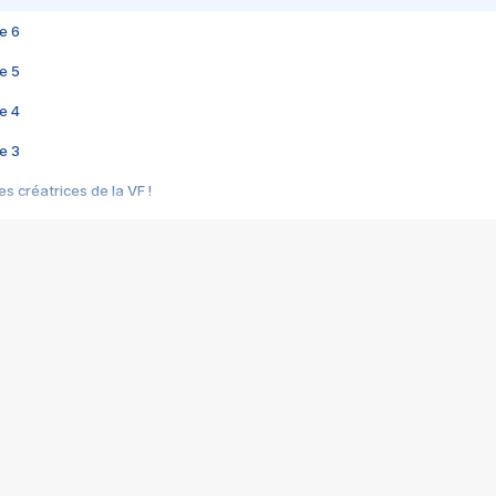
e 6
e 5
e 4
e 3
s créatrices de la VF !
e 2
e 1
e Mektoub My Love arrive enfin ! Rencontre avec Shaïn Boumedine et Sal
i : après Toni en famille
elle réalise le bouleversant Dites lui que je l'aime
ais ! Rencontre autour de Vie privée de Rebecca Zlotowski
 de Marguerite, Grave... Rencontre avec Ella Rumpf