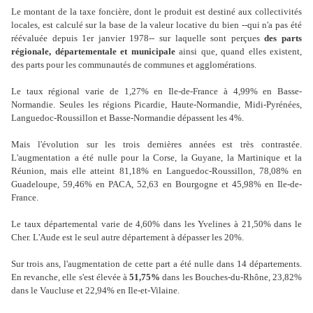
Le montant de la taxe foncière, dont le produit est destiné aux collectivités
locales, est calculé sur la base de la valeur locative du bien --qui n'a pas été
réévaluée depuis 1er janvier 1978-- sur laquelle sont perçues
des parts
régionale, départementale et municipale
ainsi que, quand elles existent,
des parts pour les communautés de communes et agglomérations.
Le taux régional varie de 1,27% en Ile-de-France à 4,99% en Basse-
Normandie. Seules les régions Picardie, Haute-Normandie, Midi-Pyrénées,
Languedoc-Roussillon et Basse-Normandie dépassent les 4%.
Mais l'évolution sur les trois dernières années est très contrastée.
L'augmentation a été nulle pour la Corse, la Guyane, la Martinique et la
Réunion, mais elle atteint 81,18% en Languedoc-Roussillon, 78,08% en
Guadeloupe, 59,46% en PACA, 52,63 en Bourgogne et 45,98% en Ile-de-
France.
Le taux départemental varie de 4,60% dans les Yvelines à 21,50% dans le
Cher. L'Aude est le seul autre département à dépasser les 20%.
Sur trois ans, l'augmentation de cette part a été nulle dans 14 départements.
En revanche, elle s'est élevée à
51,75%
dans les Bouches-du-Rhône, 23,82%
dans le Vaucluse et 22,94% en Ile-et-Vilaine.