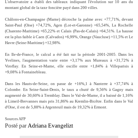
L'observatoire a établi des tableaux indiquant l'évolution sur 10 ans du
montant global de la taxe foncière payé dans 200 villes.
Châlons-en-Champagne (Marne) décroche la palme avec +77,71%, devant
Saint-Paul (Oise) +74,72%, Agen (Lot-et-Garonne) +65,54%, La Rochelle
(Charente-Maritime) +65,22% et Calais (Pas-de-Calais) +64,51%. La hausse
est la plus faible à Caen (Calvados) +6,99%, Orange (Vaucluse) +11,5% et Le
Havre (Seine-Maritime) +12,98%.
En Ile-de-France, le calcul a été fait sur la période 2001-2005. Dans les
Yvelines, l'augmentation varie entre +3,17% aux Mureaux à +31,72% à
Viroflay. En Seine-et-Marne, elle oscille entre +1,84% à Villeparisis à
+9,08% à Fontainebleau.
Dans les Hauts-de-Seine, on passe de +16%,1 à Nanterre à +37,74% à
Colombe. En Seine-Saint-Denis, le taux a chuté de 9,56% à Gagny mais
augmenté de 30,60% à Tremblay. Dans le Val-de-Marne, il a baissé de 1,16%
à Limeil-Brevannes mais pris 31,86% au Kremlin-Bicêtre. Enfin dans le Val
d'Oise, il est de 5,88% à Argenteuil mais de 19,32% à Ermont.
Sources AFP
Posté par
Adriana Evangelizt