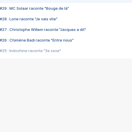
#29 : MC Solaar raconte "Bouge de là"
28 : Lorie raconte "Je vais vite"
#27 : Christophe Willem raconte "Jacques a dit"
#26 : Chimène Badi raconte "Entre nous"
#25 : Indochine raconte "3e sexe"
#24 : Zaho raconte "C'est chelou"
#23 : Patrick Bruel raconte "Au café des délices"
#22 : Kyo raconte "Le chemin"
#21 : Nolwenn Leroy raconte "Cassé"
#20 : Patrick Hernandez raconte "Born to be alive"
#19 : Lorie raconte "Près de moi"
#18 : Michael Jones raconte "A nos actes manqués" (avec Jean-Jacque