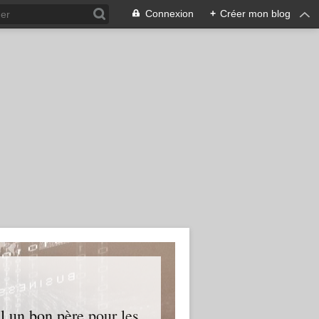
Connexion
+
Créer mon blog
l un bon père pour les