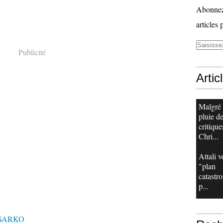
Abonnez-
articles 
Publicité
Artic
Malgré
pluie d
critique
Chri...
Attali v
"plan
catastr
p...
 SARKO