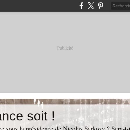
Publicité
nce soit !
e sous la présidence de Nicolas Sarkozy ? Sera-t-i