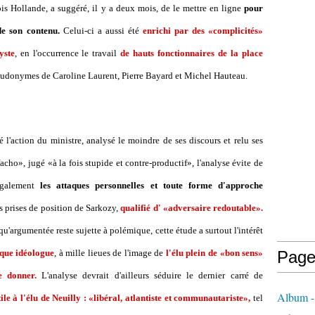
is Hollande, a suggéré, il y a deux mois, de le mettre en ligne
pour
de son contenu.
Celui-ci a aussi été
enrichi par des «complicités»
yste
, en l'occurrence le travail
de hauts fonctionnaires de la place
eudonymes de Caroline Laurent, Pierre Bayard et Michel Hauteau.
 l'action du ministre, analysé le moindre de ses discours et relu ses
cho», jugé «à la fois stupide et contre-productif», l'analyse évite de
 également
les attaques personnelles et toute forme d'approche
es prises de position de Sarkozy,
qualifié d' «adversaire redoutable».
qu'argumentée reste sujette à polémique, cette étude a surtout l'intérêt
que idéologue
, à mille lieues de l'image de
l'élu plein de «bon sens»
Page
e donner.
L'analyse devrait d'ailleurs séduire le dernier carré de
Album - 
e à l'élu de Neuilly : «libéral, atlantiste et communautariste»,
tel