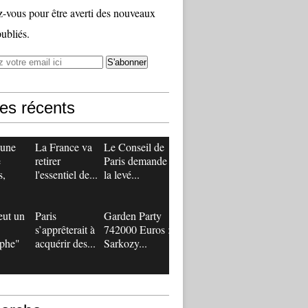
vous pour être averti des nouveaux
publiés.
les récents
 une
La France va
Le Conseil de
e
retirer
Paris demande
s,
l'essentiel de...
la levé...
eut un
Paris
Garden Party
s’apprêterait à
742000 Euros :
ophe"
acquérir des...
Sarkozy...