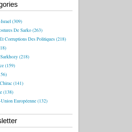
gories
Israel
(309)
ostures De Sarko
(263)
Et Corruptions Des Politiques
(218)
18)
n Sarkhozy
(218)
ce
(159)
156)
 Chirac
(141)
e
(138)
-Union Européenne
(132)
letter