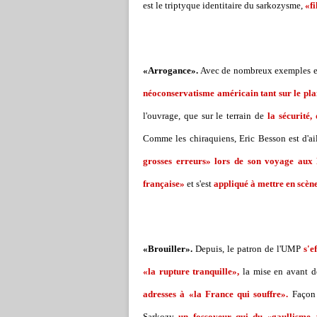
est le triptyque identitaire du sarkozysme,
«fi
«Arrogance».
Avec de nombreux exemples et r
néoconservatisme américain tant sur le pl
l'ouvrage, que sur le terrain de
la sécurité,
Comme les chiraquiens, Eric Besson est d'
grosses erreurs» lors de son voyage aux 
française»
et s'est
appliqué à mettre en scèn
«Brouiller».
Depuis, le patron de l'UMP
s'e
«la rupture tranquille»,
la mise en avant d
adresses à «la France qui souffre».
Façon d
Sarkozy
un fossoyeur qui du «gaullisme au