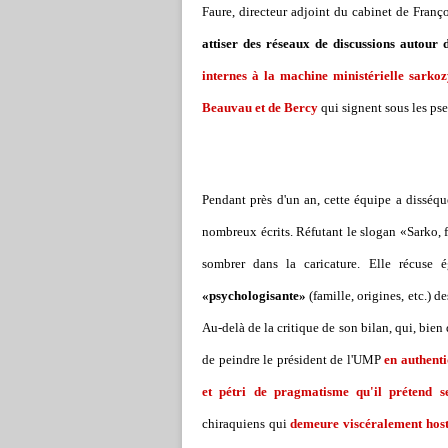
Faure, directeur adjoint du cabinet de Franço
attiser des réseaux de discussions autour 
internes à la machine ministérielle sarkoz
Beauvau et de Bercy
qui signent sous les ps
Pendant près d'un an, cette équipe a disséqué
nombreux écrits. Réfutant le slogan «Sarko, fa
sombrer dans la caricature. Elle récuse
«psychologisante»
(famille, origines, etc.) d
Au-delà de la critique de son bilan, qui, bien 
de peindre le président de l'UMP
en authenti
et pétri de pragmatisme qu'il prétend s
chiraquiens qui
demeure viscéralement hostil