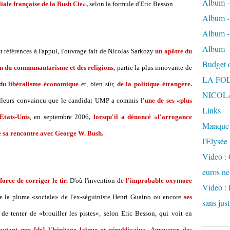
Album -
liale française de la Bush Cie»,
selon la formule d'Eric Besson.
Album - 
Album -
Album -
éférences à l'appui, l'ouvrage fait de Nicolas Sarkozy
un apôtre du
Budget de
an du communautarisme et des religions
, partie la plus innovante de
LA FO
 du libéralisme économique
et, bien sûr,
de la politique étrangère.
NICOL
ailleurs convaincu que le candidat UMP a commis
l'une de ses «plus
Links
Etats-Unis
, en septembre 2006
, lorsqu'il a dénoncé «l'arrogance
Manque d
e sa rencontre avec George W. Bush.
l'Elysée
Video : 
euros ne
fforce de corriger le tir.
D'où l'invention de
l'improbable oxymore
Video : 
e la plume «sociale» de l'ex-séguiniste Henri Guaino ou encore
ses
sans just
e tenter de «brouiller les pistes», selon Eric Besson, qui voit en
tant que [de] l'héritage laïque et républicain
». Amoureux des