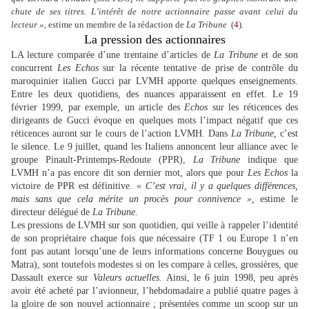
chute de ses titres. L’intérêt de notre actionnaire passe avant celui du
lecteur »,
estime un membre de la rédaction de
La Tribune
(
4
).
La pression des actionnaires
LA lecture comparée d’une trentaine d’articles de
La Tribune
et de son
concurrent
Les Echos
sur la récente tentative de prise de contrôle du
maroquinier italien Gucci par LVMH apporte quelques enseignements.
Entre les deux quotidiens, des nuances apparaissent en effet. Le 19
février 1999, par exemple, un article des
Echos
sur les réticences des
dirigeants de Gucci évoque en quelques mots l’impact négatif que ces
réticences auront sur le cours de l’action LVMH. Dans
La Tribune,
c’est
le silence. Le 9 juillet, quand les Italiens annoncent leur alliance avec le
groupe Pinault-Printemps-Redoute (PPR),
La Tribune
indique que
LVMH n’a pas encore dit son dernier mot, alors que pour
Les Echos
la
victoire de PPR est définitive.
« C’est vrai, il y a quelques différences,
mais sans que cela mérite un procès pour connivence »,
estime le
directeur délégué de
La Tribune.
Les pressions de LVMH sur son quotidien, qui veille à rappeler l’identité
de son propriétaire chaque fois que nécessaire (TF 1 ou Europe 1 n’en
font pas autant lorsqu’une de leurs informations concerne Bouygues ou
Matra), sont toutefois modestes si on les compare à celles, grossières, que
Dassault exerce sur
Valeurs actuelles.
Ainsi, le 6 juin 1998, peu après
avoir été acheté par l’avionneur, l’hebdomadaire a publié quatre pages à
la gloire de son nouvel actionnaire ; présentées comme un scoop sur un