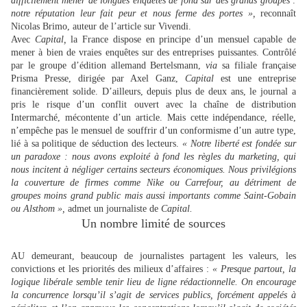
difficilement mener de longues enquêtes de fond sur des grands groupes :
notre réputation leur fait peur et nous ferme des portes »,
reconnaît
Nicolas Brimo, auteur de l’article sur Vivendi.
Avec
Capital,
la France dispose en principe d’un mensuel capable de
mener à bien de vraies enquêtes sur des entreprises puissantes. Contrôlé
par le groupe d’édition allemand Bertelsmann,
via
sa filiale française
Prisma Presse, dirigée par Axel Ganz,
Capital
est une entreprise
financièrement solide. D’ailleurs, depuis plus de deux ans, le journal a
pris le risque d’un conflit ouvert avec la chaîne de distribution
Intermarché, mécontente d’un article. Mais cette indépendance, réelle,
n’empêche pas le mensuel de souffrir d’un conformisme d’un autre type,
lié à sa politique de séduction des lecteurs.
« Notre liberté est fondée sur
un paradoxe : nous avons exploité à fond les règles du marketing, qui
nous incitent à négliger certains secteurs économiques. Nous privilégions
la couverture de firmes comme Nike ou Carrefour, au détriment de
groupes moins grand public mais aussi importants comme Saint-Gobain
ou Alsthom »,
admet un journaliste de
Capital.
Un nombre limité de sources
AU demeurant, beaucoup de journalistes partagent les valeurs, les
convictions et les priorités des milieux d’affaires :
« Presque partout, la
logique libérale semble tenir lieu de ligne rédactionnelle. On encourage
la concurrence lorsqu’il s’agit de services publics, forcément appelés à