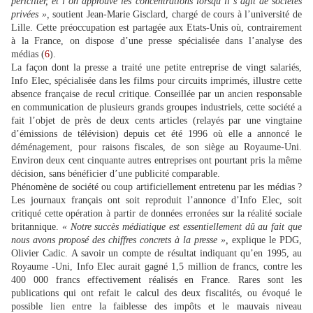
péricliter, et l’on approuve les concentrations lorsqu’il s’agit de sociétés
privées »,
soutient Jean-Marie Gisclard, chargé de cours à l’université de
Lille. Cette préoccupation est partagée aux Etats-Unis où, contrairement
à la France, on dispose d’une presse spécialisée dans l’analyse des
médias (
6
).
La façon dont la presse a traité une petite entreprise de vingt salariés,
Info Elec, spécialisée dans les films pour circuits imprimés, illustre cette
absence française de recul critique. Conseillée par un ancien responsable
en communication de plusieurs grands groupes industriels, cette société a
fait l’objet de près de deux cents articles (relayés par une vingtaine
d’émissions de télévision) depuis cet été 1996 où elle a annoncé le
déménagement, pour raisons fiscales, de son siège au Royaume-Uni.
Environ deux cent cinquante autres entreprises ont pourtant pris la même
décision, sans bénéficier d’une publicité comparable.
Phénomène de société ou coup artificiellement entretenu par les médias ?
Les journaux français ont soit reproduit l’annonce d’Info Elec, soit
critiqué cette opération à partir de données erronées sur la réalité sociale
britannique.
« Notre succès médiatique est essentiellement dû au fait que
nous avons proposé des chiffres concrets à la presse »,
explique le PDG,
Olivier Cadic. A savoir un compte de résultat indiquant qu’en 1995, au
Royaume
-
Uni, Info Elec aurait gagné 1,5 million de francs, contre les
400 000 francs effectivement réalisés en France. Rares sont les
publications qui ont refait le calcul des deux fiscalités, ou évoqué le
possible lien entre la faiblesse des impôts et le mauvais niveau