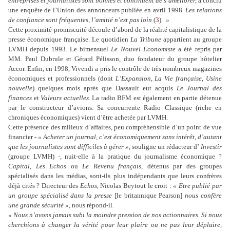
entreprises et journalistes sont bonnes et continuent de s’améliorer,
a conclu
une enquête de l’Union des annonceurs publiée en avril 1998.
Les relations
de confiance sont fréquentes, l’amitié n’est pas loin
(
3
).
»
Cette proximité-promiscuité découle d’abord de la réalité capitalistique de la
presse économique française. Le quotidien
La Tribune
appartient au groupe
LVMH depuis 1993. Le bimensuel
Le Nouvel Economiste
a été repris par
MM. Paul Dubrule et Gérard Pélisson, duo fondateur du groupe hôtelier
Accor. Enfin, en 1998, Vivendi a pris le contrôle de très nombreux magazines
économiques et professionnels (dont
L’Expansion, La Vie française, Usine
nouvelle
) quelques mois après que Dassault eut acquis
Le Journal des
finances
et
Valeurs actuelles.
La radio BFM est également en partie détenue
par le constructeur d’avions. Sa concurrente Radio Classique (riche en
chroniques économiques) vient d’être achetée par LVMH.
Cette présence des milieux d’affaires, peu compréhensible d’un point de vue
financier -
« Acheter un journal, c’est économiquement sans intérêt, d’autant
que les journalistes sont difficiles à gérer »,
souligne un rédacteur d’
Investir
(groupe LVMH)
-,
nuit-elle à la pratique du journalisme économique ?
Capital, Les Echos
ou
Le Revenu français,
détenus par des groupes
spécialisés dans les médias, sont-ils plus indépendants que leurs confrères
déjà cités ? Directeur des
Echos,
Nicolas Beytout le croit :
« Etre publié par
un groupe spécialisé dans la presse
[le britannique Pearson]
nous confère
une grande sécurité »,
nous répond-il.
« Nous n’avons jamais subi la moindre pression de nos actionnaires. Si nous
cherchions à changer la vérité pour leur plaire ou ne pas leur déplaire,