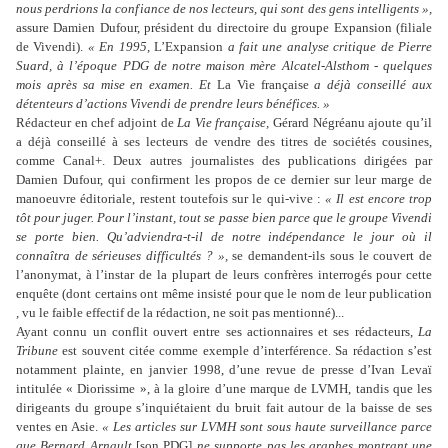
nous perdrions la confiance de nos lecteurs, qui sont des gens intelligents »,
assure Damien Dufour, président du directoire du groupe Expansion (filiale
de Vivendi).
« En 1995,
L’Expansion
a fait une analyse critique de Pierre
Suard, à l’époque PDG de notre maison mère Alcatel-Alsthom - quelques
mois après sa mise en examen. Et
La Vie française
a déjà conseillé aux
détenteurs d’actions Vivendi de prendre leurs bénéfices. »
Rédacteur en chef adjoint de
La Vie française,
Gérard Négréanu ajoute qu’il
a déjà conseillé à ses lecteurs de vendre des titres de sociétés cousines,
comme Canal+. Deux autres journalistes des publications dirigées par
Damien Dufour, qui confirment les propos de ce dernier sur leur marge de
manoeuvre éditoriale, restent toutefois sur le qui-vive :
« Il est encore trop
tôt pour juger. Pour l’instant, tout se passe bien parce que le groupe Vivendi
se porte bien. Qu’adviendra-t-il de notre indépendance le jour où il
connaîtra de sérieuses difficultés ? »,
se demandent-ils sous le couvert de
l’anonymat, à l’instar de la plupart de leurs confrères interrogés pour cette
enquête (dont certains ont même insisté pour que le nom de leur publication
,
vu le faible effectif de la rédaction, ne soit pas mentionné)...
Ayant connu un conflit ouvert entre ses actionnaires et ses rédacteurs,
La
Tribune
est souvent citée comme exemple d’interférence. Sa rédaction s’est
notamment plainte, en janvier 1998, d’une revue de presse d’Ivan Levaï
intitulée « Diorissime », à la gloire d’une marque de LVMH, tandis que les
dirigeants du groupe s’inquiétaient du bruit fait autour de la baisse de ses
ventes en Asie.
« Les articles sur LVMH sont sous haute surveillance parce
que Bernard Arnault
[son PDG]
ne supporte pas les graphes montrant une