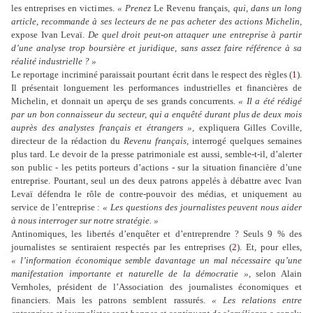
les entreprises en victimes.
« Prenez
Le Revenu français,
qui, dans un long
article, recommande à ses lecteurs de ne pas acheter des actions Michelin,
expose Ivan Levaï.
De quel droit peut-on attaquer une entreprise à partir
d’une analyse trop boursière et juridique, sans assez faire référence à sa
réalité industrielle ? »
Le reportage incriminé paraissait pourtant écrit dans le respect des règles (
1
).
Il présentait longuement les performances industrielles et financières de
Michelin, et donnait un aperçu de ses grands concurrents.
« Il a été rédigé
par un bon connaisseur du secteur, qui a enquêté durant plus de deux mois
auprès des analystes français et étrangers »,
expliquera Gilles Coville,
directeur de la rédaction du
Revenu français,
interrogé quelques semaines
plus tard. Le devoir de la presse patrimoniale est aussi, semble-t-il, d’alerter
son public - les petits porteurs d’actions - sur la situation financière d’une
entreprise. Pourtant, seul un des deux patrons appelés à débattre avec Ivan
Levaï défendra le rôle de contre-pouvoir des médias, et uniquement au
service de l’entreprise :
« Les questions des journalistes peuvent nous aider
à nous interroger sur notre stratégie. »
Antinomiques, les libertés d’enquêter et d’entreprendre ? Seuls 9 % des
journalistes se sentiraient respectés par les entreprises (
2
). Et, pour elles,
« l’information économique semble davantage un mal nécessaire qu’une
manifestation importante et naturelle de la démocratie »,
selon Alain
Vernholes, président de l’Association des journalistes économiques et
financiers. Mais les patrons semblent rassurés.
« Les relations entre