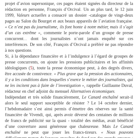
projet d’avion supersonique, ces pages étaient signées du directeur de la
rédaction en personne, François d’Orcival. Un an plus tard, le 12 juin
1999,
Valeurs actuelles
a consacré un dossier
-
catalogue de vingt-deux
pages au Salon du Bourget et aux beaux appareils de l’aviation française.
« Ce n’est pas du journalisme, ils font honte à notre métier, mais il s’agit
d’un cas extrême »,
commente le porte-parole d’un groupe de presse
concurrent... dont les journalistes n’ont jamais enquêté sur ces
interférences. De son côté, François d’Orcival a préféré ne pas répondre
à nos questions.
Si, à la dépendance financière et à l’indulgence à l’égard de groupes de
presse concurrents, on ajoute les pressions publicitaires et les affinités
idéologiques (
5
), toute la presse économique peut, à des degrés divers,
être accusée de connivence.
« Plus grave que la pression des actionnaires,
il y a les conditions dans lesquelles s’exerce le métier des journalistes, qui
ne les incitent pas à faire de l’investigation »,
rappelle Guillaume Duval,
rédacteur en chef adjoint du mensuel
Alternatives économiques.
Indépendant et très solide financièrement,
Le Canard enchaîné
serait-il
alors le seul support susceptible de résister ? Le 14 octobre dernier,
l’hebdomadaire s’est ainsi permis d’émettre des réserves sur la santé
financière de Vivendi, qui, après avoir déversé des centaines de millions
de francs de publicité sur la quasi
-
totalité des médias, avait bénéficié
d’une couverture aussi généreuse que chaleureuse. Mais
Le Canard
enchaîné
ne peut que jouer les francs-tireurs.
« Nous pouvons