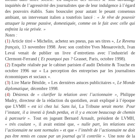
inquiétés de l’agressivité des journalistes que de leur indulgence à l’égard
des pouvoirs établis. Sans bousculer pour autant le pesant consensus
ambiant, un intervenant italien a toutefois lancé :
« Je rêve de pouvoir
attaquer la presse passive, domestiquée, comme on le fait avec celle qui
enfreint la vie privée. »
Notes :
(
1
) Article titré « Michelin, achetez ses pneus, pas ses titres »,
Le Revenu
français,
13 novembre 1998. Avec son confrère Yves Messarovitch, Ivan
Levaï venait de publier un livre d’entretiens avec l’industriel de
Clermont-Ferrand (
Et pourquoi pas ?
Grasset, Paris, octobre 1998).
(
2
) Enquête réalisée par le cabinet parisien d’audit Deloitte & Touche en
octobre 1996 sur « La perception des entreprises par les journalistes
économiques et sociaux ».
(
3
) Lire Marie Bénilde, « Les dernières astuces publicitaires »,
Le Monde
diplomatique,
décembre 1998.
(
4
) Désireux de
« clarifier la relation avec l’actionnaire »,
Philippe
Mudry, directeur de la rédaction du quotidien, avait expliqué à l’époque
que LVMH
« est ici chez lui. Sans lui,
La Tribune
serait morte. Pour
l’instant, il a investi à fonds perdus, et il y a encore beaucoup de chemin
à parcourir ».
Tout en jugeant Bernard Arnault, président de LVMH,
« très coulant »,
il avait estimé que,
« nulle part, les relations avec
l’actionnaire ne sont normales »
et que
« l’intérêt de l’actionnaire ne doit
pas être remis en cause par un journal qu’il contrôle ».
Une note de la