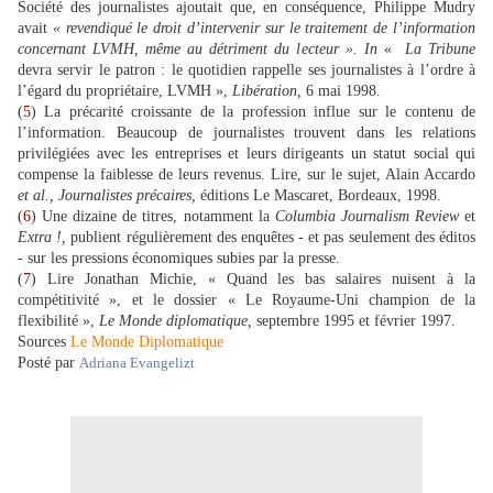
Société des journalistes ajoutait que, en conséquence, Philippe Mudry
avait
« revendiqué le droit d’intervenir sur le traitement de l’information
concernant LVMH, même au détriment du lecteur ». In
«
La Tribune
devra servir le patron : le quotidien rappelle ses journalistes à l’ordre à
l’égard du propriétaire, LVMH »,
Libération,
6 mai 1998.
(
5
) La précarité croissante de la profession influe sur le contenu de
l’information. Beaucoup de journalistes trouvent dans les relations
privilégiées avec les entreprises et leurs dirigeants un statut social qui
compense la faiblesse de leurs revenus. Lire, sur le sujet, Alain Accardo
et al., Journalistes précaires,
éditions Le Mascaret, Bordeaux, 1998.
(
6
) Une dizaine de titres, notamment la
Columbia Journalism Review
et
Extra !,
publient régulièrement des enquêtes - et pas seulement des éditos
- sur les pressions économiques subies par la presse.
(
7
) Lire Jonathan Michie, « Quand les bas salaires nuisent à la
compétitivité », et le dossier « Le Royaume-Uni champion de la
flexibilité »,
Le Monde diplomatique,
septembre 1995 et février 1997.
Sources
Le Monde Diplomatique
Posté par
Adriana Evangelizt