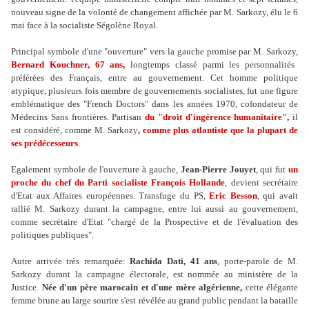
nouveau signe de la volonté de changement affichée par M. Sarkozy, élu le 6
mai face à la socialiste Ségolène Royal.
Principal symbole d'une "ouverture" vers la gauche promise par M. Sarkozy,
Bernard Kouchner, 67 ans,
longtemps classé parmi les personnalités
préférées des Français, entre au gouvernement. Cet homme politique
atypique, plusieurs fois membre de gouvernements socialistes, fut une figure
emblématique des "French Doctors" dans les années 1970, cofondateur de
Médecins Sans frontières. Partisan
du "droit d'ingérence humanitaire",
il
est considéré, comme M. Sarkozy
, comme plus atlantiste que la plupart de
ses prédécesseurs
.
Egalement symbole de l'ouverture à gauche,
Jean-Pierre Jouyet
, qui fut
un
proche du chef du Parti socialiste François Hollande
, devient secrétaire
d'Etat aux Affaires européennes. Transfuge du PS,
Eric Besson
, qui avait
rallié M. Sarkozy durant la campagne, entre lui aussi au gouvernement,
comme secrétaire d'Etat "chargé de la Prospective et de l'évaluation des
politiques publiques".
Autre arrivée très remarquée:
Rachida Dati, 41 ans
, porte-parole de M.
Sarkozy durant la campagne électorale, est nommée au ministère de la
Justice.
Née d'un père marocain et d'une mère algérienne,
cette élégante
femme brune au large sourire s'est révélée au grand public pendant la bataille