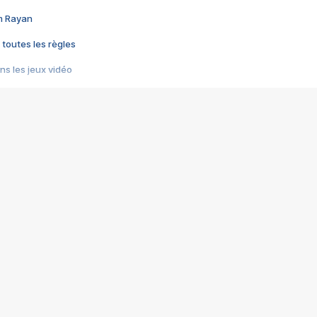
im Rayan
 toutes les règles
s les jeux vidéo
us choquant de Rockstar ? - Le scandale BULLY
e plus moche de Steam
du RÊVE tourne au CAUCHEMAR
pendant 8 heures
it… à tort
umiliés par un jeu vidéo
ire - Final Fantasy 8
ti un empire - Age of Empires
story DOFUS