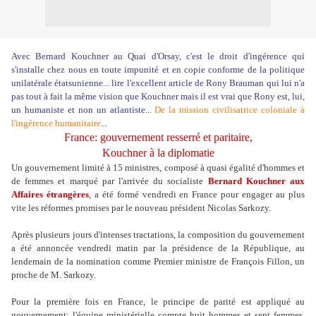
Avec Bernard Kouchner au Quai d'Orsay,
c'est le droit d'ingérence qui
s'installe
chez nous en toute impunité et en copie conforme de la politique
unilatérale étatsunienne... lire l'excellent article de Rony Brauman qui lui n'a
pas tout à fait la même vision que Kouchner mais il est vrai que Rony est, lui,
un humaniste et non un atlantiste...
De la mission civilisatrice coloniale à
l'ingérence humanitaire
...
France: gouvernement resserré et paritaire,
Kouchner à la diplomatie
Un gouvernement limité à 15 ministres, composé à quasi égalité d'hommes et
de femmes et marqué par l'arrivée du socialiste
Bernard Kouchner aux
Affaires étrangères
, a été formé vendredi en France pour engager au plus
vite les réformes promises par le nouveau président Nicolas Sarkozy.
Après plusieurs jours d'intenses tractations, la composition du gouvernement
a été annoncée vendredi matin par la présidence de la République, au
lendemain de la nomination comme Premier ministre de François Fillon, un
proche de M. Sarkozy.
Pour la première fois en France, le principe de parité est appliqué au
gouvernement: l'équipe ministérielle compte huit hommes et sept femmes,