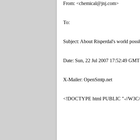
From: <chemical@jnj.com>
To:
Subject: About Risperdal's world possib
Date: Sun, 22 Jul 2007 17:52:49 GMT
X-Mailer: OpenSmtp.net
<!DOCTYPE html PUBLIC "-//W3C//