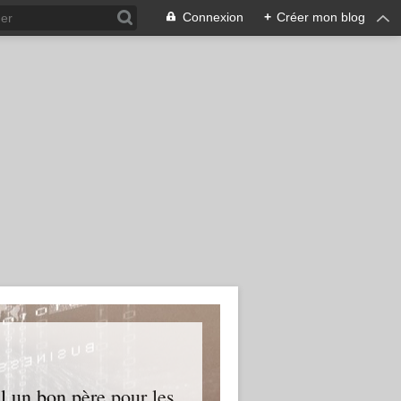
Connexion
+
Créer mon blog
l un bon père pour les