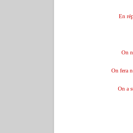
En rép
On ne
On fera n
On a s