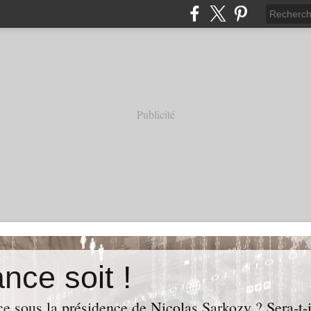
Publicité
nce soit !
e sous la présidence de Nicolas Sarkozy ? Sera-t-i