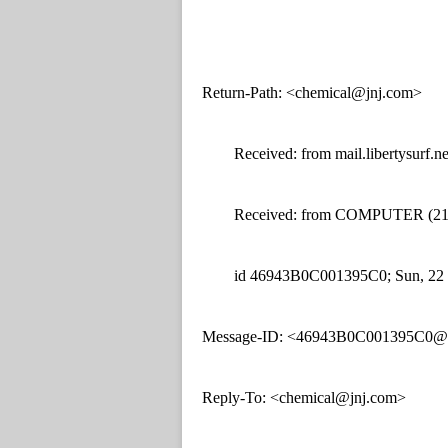
Return-Path: <chemical@jnj.com>
Received: from mail.libertysurf.net 
Received: from COMPUTER (213.36.24
id 46943B0C001395C0; Sun, 22 Ju
Message-ID: <46943B0C001395C0@> (
Reply-To: <chemical@jnj.com>