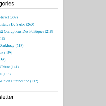
gories
Israel
(309)
ostures De Sarko
(263)
Et Corruptions Des Politiques
(218)
18)
n Sarkhozy
(218)
ce
(159)
156)
 Chirac
(141)
e
(138)
-Union Européenne
(132)
letter