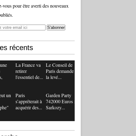
vous pour être averti des nouveaux
publiés.
les récents
 une
La France va
Le Conseil de
e
retirer
Paris demande
s,
l'essentiel de...
la levé...
eut un
Paris
Garden Party
s’apprêterait à
742000 Euros :
ophe"
acquérir des...
Sarkozy...