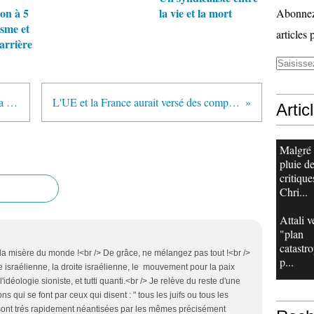
non à 5
la vie et la mort
Abonnez-
isme et
articles 
arrière
Avant qu'il ne soit trop tard pour la Palestine
L'UE et la France aurait versé des compensations
Artic
Malgré
pluie d
critique
Chri...
Attali v
"plan
catastr
 la misère du monde !<br /> De grâce, ne mélangez pas tout !<br />
p...
e israélienne, la droite israélienne, le mouvement pour la paix
 l'idéologie sioniste, et tutti quanti.<br /> Je relève du reste d'une
 qui se font par ceux qui disent : " tous les juifs ou tous les
" sont trés rapidement néantisées par les mêmes précisément