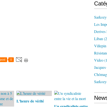
Caté
Sarkozy-
Les Imp
Derives 
Liban
(2
Villepi
Résistan
Video
(
post
0
Jacques
Chômag
Sarkozy
News
L'heure de vérité
Un syndicaliste entre