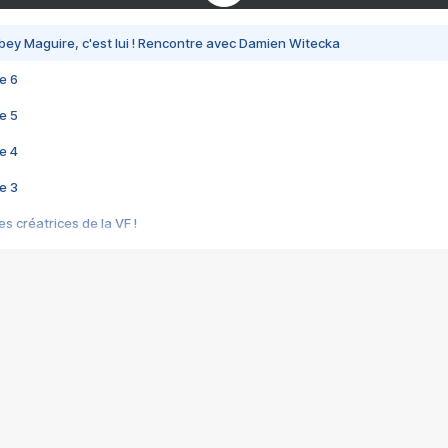
bey Maguire, c'est lui ! Rencontre avec Damien Witecka
e 6
e 5
e 4
e 3
s créatrices de la VF !
e 2
e 1
e Mektoub My Love arrive enfin ! Rencontre avec Shaïn Boumedine et Sal
i : après Toni en famille
elle réalise le bouleversant Dites lui que je l'aime
ais ! Rencontre autour de Vie privée de Rebecca Zlotowski