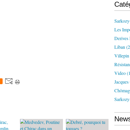
Caté
Sarkozy-
Les Imp
Derives 
Liban
(2
Villepi
Résistan
Video
(
Jacques
0
Chômag
Sarkozy
News