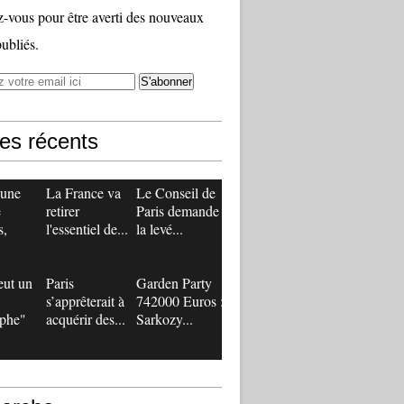
vous pour être averti des nouveaux
publiés.
les récents
 une
La France va
Le Conseil de
e
retirer
Paris demande
s,
l'essentiel de...
la levé...
eut un
Paris
Garden Party
s’apprêterait à
742000 Euros :
ophe"
acquérir des...
Sarkozy...