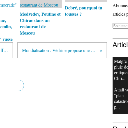
Abonnez-
Debré, pourquoi tu
Medvedev, Poutine et
tousses ?
articles 
ac,
Chirac dans un
emlin,
restaurant de
Moscou
 russe
Artic
Dominique de Villepin sort ses griffes contre Nicolas Sarkozy
Mondialisation : Védrine propose une nouvelle approche à Sarkozy
Malgré
pluie d
critique
Chri...
Attali v
"plan
catastr
p...