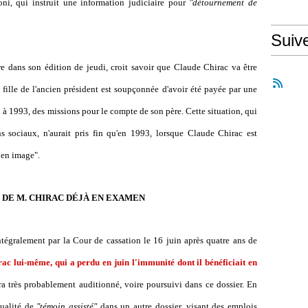
oni, qui instruit une information judiciaire pour
"détournement de
Suiv
ire dans son édition de jeudi, croit savoir que Claude Chirac va être
fille de l'ancien président est soupçonnée d'avoir été payée par une
89 à 1993, des missions pour le compte de son père. Cette situation, qui
ns sociaux, n'aurait pris fin qu'en 1993, lorsque Claude Chirac est
 en image".
 DE M. CHIRAC DÉJÀ EN EXAMEN
tégralement par la Cour de cassation le 16 juin après quatre ans de
c lui-même, qui a perdu en juin l'immunité dont il bénéficiait en
era très probablement auditionné, voire poursuivi dans ce dossier. En
qualité de
"témoin assisté"
dans un autre dossier, visant des emplois