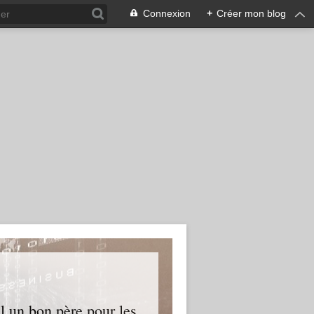
Connexion
+
Créer mon blog
l un bon père pour les