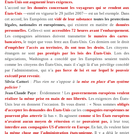
États-Unis ont augmenté leurs exigences.
L’accord sur
les données concernant les voyageurs qui se rendent aux
États-Unis
—entré en vigueur le 29 juillet 2007— est un bel exemple. Dans
cet accord, les Européens ont
vidé de leur substance
toutes les protections
légales, nationales et européennes,
qui existent en matière de
données
personnelles.
Celles-ci sont
accessibles 72 heures avant l’embarquement.
Les compagnies aériennes doivent transmettre
le numéro des cartes
bancaires,
le trajet que vous ferez aux États-Unis. Ces derniers ont le droit
d’empêcher l’accès au territoire, ils ont tous les droits.
Les citoyens
étrangers ne sont
pas protégés par les lois des États-Unis
. Lors des
négociations, Washington a concédé que les Européens seraient traités
comme les citoyens des États-Unis, mais il s’agit là d’un privilège concédé
par l’administration, qui n’a
pas force de loi et sur lequel le pouvoir
exécutif peut revenir.
Silvia Cattori
:
Plus rien ne s’oppose à l
a mise en place d’un système
policier
?
Jean-Claude Paye
: Évidemment ! Les
gouvernements européens veulent
réaliser la même prise en main de nos libertés.
Les exigences des États-
Unis leur en donnent l’occasion. Ils vous disent : « Nous sommes
obligés
d’accepter les demandes des États-Unis
car les co
mpagnies européennes ne
pourront plus atterrir
là bas ». Ils agissent
comme si les États européens
n’avaient aucun moyen de rétorsion
et ne
pouvaient pas,
à leur tour,
interdire aux compagnies US d’atterrir en Europe.
En fait, ils veulent faire
la même chose que l’administration états-unienne.
Il y a déjà le projet