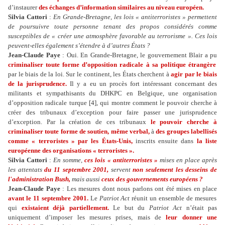
d’instaurer
des échanges d’information similaires au niveau européen.
Silvia Cattori
:
En Grande-Bretagne, les lois « antiterroristes » permettent
de poursuivre toute personne tenant des propos considérés comme
susceptibles de « créer une atmosphère favorable au terrorisme ». Ces lois
peuvent-elles également s’étendre à d’autres États ?
Jean-Claude Paye
: Oui. En Grande-Bretagne, le gouvernement Blair a pu
criminaliser toute forme d’opposition radicale à sa politique étrangère
par le biais de la loi. Sur le continent, les États cherchent à
agir par le biais
de la jurisprudence.
Il y a eu un procès fort intéressant concernant des
militants et sympathisants du DHKPC en Belgique, une organisation
d’opposition radicale turque [4], qui montre comment le pouvoir cherche à
créer des tribunaux d’exception pour faire passer une jurisprudence
d’exception. Par la création de ces tribunaux
le pouvoir cherche à
criminaliser toute forme de soutien, même verbal,
à
des groupes labellisés
comme « terroristes » par les États-Unis,
inscrits ensuite dans
la liste
européenne des organisations « terroristes ».
Silvia Cattori
:
En somme,
ces lois « antiterroristes »
mises en place après
les attentats
du 11 septembre 2001,
servent
non seulement les desseins de
l'administration Bush,
mais aussi
ceux des gouvernements européens ?
Jean-Claude Paye
: Les mesures dont nous parlons ont été mises en place
avant le 11 septembre 2001.
Le
Patriot Act
réunit un ensemble de mesures
qui
existaient déjà partiellement.
Le but du
Patriot Act
n’était pas
uniquement d’imposer les mesures prises, mais de
leur donner une