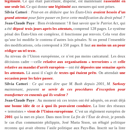
légitimité.
Ce qui était parcellaire, dispersé, est maintenant
rassemblé en
une seule loi.
Ce qui donne
une légitimité
aux mesures qui sont prises.
Silvia Cattori
:
Peut-on en déduire que les États-Unis
avaient besoin d’un
grand attentat
pour faire passer en force cette modification du droit pénal ?
Jean-Claude Paye
: Bien évidemment ! Il faut savoir que le
Patriot Act
, qui
a été
déposé trois jours après les attentats,
comprend 128 pages. Le système
pénal des États-Unis est complexe, il fonctionne par renvois. Cela veut dire
qu’une loi modifie le contenu d’autres lois pénales. Si on prend l’ensemble
des modifications, cela correspond à 350 pages. Il faut
au moins un an pour
rédiger un tel texte.
Au niveau de l’Union européenne, ce n’est pas moins caricatural. Les deux
décisions cadre —celle
relative aux organisations « terroristes »
et
celle
relative au mandat d’arrêt européen
— ont été
déposées une semaine après
les attentats.
Là aussi il s’agit de
textes qui étaient prêts
. On attendait
une
occasion pour les faire passer.
Silvia Cattori
:
Ce qui veut dire que M. Bush depuis 2001, M.
Sarkozy
maintenant, peuvent
se servir de ces procédures d’exception pour
transformer en ennemis qui ils veulent ?
Jean-Claude Paye
: Au moment où ces textes ont été adoptés, on avait déjà
une bonne idée de ce à quoi ils pouvaient conduire.
La liste des réseaux
« terroristes »
vient de l’Union européenne
. C’est un règlement européen de
2001
qui la met en place. Dans mon livre
La fin de l’État de droit
, je prends
le cas d'un communiste philippin, José Maria Sison, un réfugié politique
reconnu qui avait obtenu l’asile politique aux Pays-Bas. Inscrit sur la liste