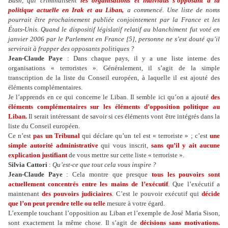
Bush, qui criminalisent
les organisations et individus s’opposant à la
politique actuelle en Irak et au Liban,
a commencé. Une liste de noms
pourrait être prochainement publiée conjointement par la France et les
États-Unis. Quand le dispositif législatif relatif au blanchiment fut voté en
janvier 2006 par le Parlement en France [5], personne ne s’est douté qu’il
servirait à frapper des opposants politiques ?
Jean-Claude Paye
: Dans chaque pays, il y a une liste interne des
organisations « terroristes ». Généralement, il s’agit de la simple
transcription de la liste du Conseil européen, à laquelle il est ajouté des
éléments complémentaires.
Je l’apprends en ce qui concerne le Liban. Il semble ici qu’on a ajouté
des
éléments complémentaires sur les éléments d’opposition politique au
Liban.
Il serait intéressant de savoir si ces éléments vont être intégrés dans la
liste du Conseil européen.
Ce n’est
pas un Tribunal
qui déclare qu’un tel est « terroriste » ; c’est
une
simple autorité administrative
qui vous inscrit,
sans qu’il y ait aucune
explication justifiant
de vous mettre sur cette liste « terroriste ».
Silvia Cattori
:
Qu’est-ce que tout cela vous inspire ?
Jean-Claude Paye
: Cela montre que presque
tous les pouvoirs sont
actuellement concentrés entre les mains de l’exécutif
. Que l’exécutif a
maintenant
des pouvoirs judiciaires
. C’est le pouvoir exécutif qui
décide
que l’on peut prendre telle ou telle
mesure à votre égard.
L’exemple touchant l’opposition au Liban et l’exemple de José Maria Sison,
sont exactement la même chose. Il s’agit de
décisions sans motivations.