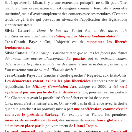
Sauf, qu’avec le Liban, il y a une extension, puisqu’il ne suffit pas d’être
membre d’une organisation qui est désignée comme « terroriste » pour être
incriminé, mais d’avoir simplement des contacts avec ses membres. C’est une
tendance générale qui prévaut au niveau de l’application des législations
« antiterroristes ».
Silvia Cattori
:
Donc, le but du
Patriot Act
et des autres lois
« antiterroristes », est celui de
s’attaquer aux libertés fondamentales ?
Jean-Claude Paye
: Oui, l’objectif est de
supprimer les libertés
fondamentales.
Silvia Cattori
:
On aurait pu s’attendre à ce que toutes les forces politiques
dénoncent ces normes d’exception.
La gauche,
qui se présente comme
défenseur de la justice sociale, ne devrait-elle pas se mobiliser, exiger que
l’on revienne tout de suite à l’État de droit ?
Jean-Claude Paye
: La Gauche ? Quelle gauche ? Regardez aux États-Unis.
Les démocrates votent les lois les plus liberticides
élaborées par le Parti
républicain. Le
Military Commission Act
, adopté en 2006, a été
voté
également par une partie du Parti démocrate
qui, pourtant, est majoritaire
à la Chambre et avait la possibilité d’empêcher cette loi de passer.
Chez nous, c’est la
même chose.
On ne voit pas la différence avec la droite
quand la gauche est au pouvoir, mise à part
une accélération, comme c’est le
cas avec le président Sarkozy.
Par exemple, en France, les premières
mesures de surveillance du net,
des mesures de
surveillance globale
, ont
été
mises en place par l
e gouvernement de
Lionel Jospin.
Le
seul appareil
qui manifeste une
petite résistance
est l
’appareil