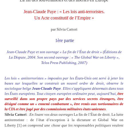
Jean-Claude Paye : « Les lois anti-terroristes.
Un Acte constitutif de l’Empire »
par Silvia Cattori
1ère partie
Jean-Claude Paye et son ouvrage « La fin de l’État de droit » (Éditions de
La Dispute, 2004. Son second ouvrage : « The Global War on Liberty »,
Telos Press Publishing, 2007)
Les lois « antiterroristes » imposées par les États-Unis ont servi à jeter les
bases sur lesquelles se construit un nouvel ordre de droit, observe le
sociologue belge
Jean-Claude Paye
. Elles s’appliquent désormais dans tous
les États européens. Tout citoyen européen ordinaire peut, aujourd’hui,
être
surveillé dans son propre pays par des services secrets étrangers, être
désigné comme un « ennemi combattant », être remis aux tortionnaires de
la CIA et être jugé par des commissions militaires états-uniennes
.
Silvia Cattori
:
En lisant vos deux ouvrages
La fin de l’État de droit. La lutte
antiterroriste : de l’état d’exception à la dictature
et
Global War on
Liberty [1]
on comprend une chose que les responsables politiques veulent