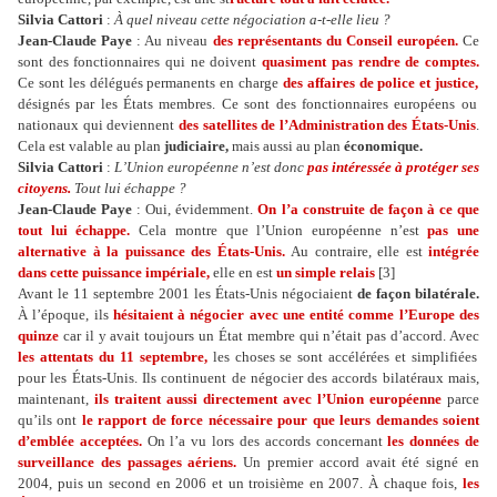
Silvia Cattori
:
À quel niveau cette négociation a-t-elle lieu ?
Jean-Claude Paye
: Au niveau
des représentants du Conseil européen.
Ce
sont des fonctionnaires qui ne doivent
quasiment pas rendre de comptes.
Ce sont les délégués permanents en charge
des affaires de police et justice,
désignés par les États membres. Ce sont des fonctionnaires européens ou
nationaux qui deviennent
des satellites de l’Administration des États-Unis
.
Cela est valable au plan
judiciaire,
mais aussi au plan
économique.
Silvia Cattori
:
L’Union européenne n’est donc
pas intéressée à protéger ses
citoyens.
Tout lui échappe ?
Jean-Claude Paye
: Oui, évidemment.
On l’a construite de façon à ce que
tout lui échappe.
Cela montre que l’Union européenne n’est
pas une
alternative à la puissance des États-Unis.
Au contraire, elle est
intégrée
dans cette puissance impériale,
elle en est
un simple relais
[3]
Avant le 11 septembre 2001 les États-Unis négociaient
de façon bilatérale.
À l’époque, ils
hésitaient à négocier avec une entité comme l’Europe des
quinze
car il y avait toujours un État membre qui n’était pas d’accord. Avec
les attentats du 11 septembre,
les choses se sont accélérées et simplifiées
pour les États-Unis. Ils continuent de négocier des accords bilatéraux mais,
maintenant,
ils traitent aussi directement avec l’Union européenne
parce
qu’ils ont
le rapport de force nécessaire pour que leurs demandes soient
d’emblée acceptées.
On l’a vu lors des accords concernant
les données de
surveillance des passages aériens.
Un premier accord avait été signé en
2004, puis un second en 2006 et un troisième en 2007. À chaque fois,
les