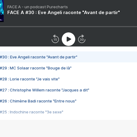
FACE A - un podcast Purecharts
FACE A #30 : Eve Angeli raconte "Avant de partir"
#30 : Eve Angeli raconte "Avant de partir"
#29 : MC Solaar raconte "Bouge de là"
28 : Lorie raconte "Je vais vite"
#27 : Christophe Willem raconte "Jacques a dit"
#26 : Chimène Badi raconte "Entre nous"
#25 : Indochine raconte "3e sexe"
#24 : Zaho raconte "C'est chelou"
#23 : Patrick Bruel raconte "Au café des délices"