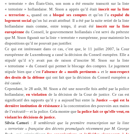
« terroriste » des États-Unis, son nom a été ensuite transcrit sur la liste
« terroriste » hollandaise. M. Sison a appris qu’il était
inscrit sur la liste
« terroriste »,
quand on a
bloqué ses comptes
et qu’on l’a
expulsé du
logement social
qu’on lui avait attribué. Il a été par la suite retiré de la liste
hollandaise mais comme, entre temps, il avait été
inscrit sur la liste
européenne
du Conseil, le gouvernement hollandais s’est servi du prétexte
que M. Sison figurait sur la liste « terroriste » européenne, pour maintenir les
dispositions qu’il ne pouvait pas justifier.
Ce qui est intéressant dans ce cas, c’est que, le 11 juillet 2007, la Cour
européenne de Luxembourg a cassé la décision du Conseil européen. Elle a
stipulé qu’il n’y avait pas de raison d’inscrire M. Sison sur la liste
« terrorisme » du Conseil qui permet le blocage des comptes. Le jugement
stipule bien que c’est
l’absence de « motifs pertinents »
et le
non-respect
des droits de la défense
qui ont fait que la décision du Conseil européen a
été cassée.
Cependant, le 28 août, M. Sison a été une nouvelle fois arrêté par la police
hollandaise,
en violation
de la décision de la Cour de justice. Ce cas est
significatif des rapports qu’il y a aujourd’hui entre la
Justice —qui est la
dernière institution de résistance
à la concentration des pouvoirs aux mains
de l’exécutif— et la police. Cela montre que
la police fait ce qu’elle veut, en
violant les décisions de justice.
Silvia Cattori
:
Il semblerait que la première transcription sur la liste
« terroriste » française des décrets promulgués récemment par M. George