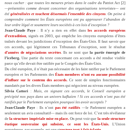
nous cacher : que toutes les mesures prises dans le cadre du
Patriot Act [2]
—présentées comme devant concerner des organisations terroristes— ont
été
généralisées et touchent désormais l’ensemble des citoyens
. On peine à
comprendre comment les États européens ont pu approuver l’abandon de
leur ordre légal et soumettre leurs sociétés à ces lois d’exception ?
Jean-Claude Paye
: Il n’y a rien en effet dans
les accords européens
d’extradition
, signés en 2003, qui empêche les citoyens européens d’êtres
traînés devant les juridictions d’exception des États-Unis. Il faut savoir que
ces accords, qui légitiment ces Tribunaux d’exception, sont le résultat
d’années de négociations secrètes
. Ils ne sont que
la partie émergée de
l’iceberg.
Une partie du texte concernant ces accords a été rendue visible
parce qu’elle devait être ratifiée par le Congrès des États-Unis.
Du côté européen, il n’était pas nécessaire de les faire ratifier par le Parlement
européen et les Parlements des
États membres n’ont eu aucune possibilité
d’influer sur le contenu des accords.
Ce sont de simples fonctionnaires
mandatés par les divers États membres qui négocient au niveau européen.
Silvia Cattori
:
Mais, en signant ces accords, le Conseil européen a
précipité nos pays dans un univers kafkaïen ! Si ces accords n’ont pas été
ratifiés par le Parlement européen pourquoi les avoir acceptés ?
Jean-Claude Paye
: Ils n’ont
pas été ratifiés
—le Parlement européen a
seulement un avis consultatif— mais ils ont force de loi. C’est très révélateur
de
la structure impériale mise en place.
On peut voir que
la seule structure
étatique souveraine qui subsiste, ce sont les États-Unis.
L’Union
européenne, par exemple, est une st
ructure tout à fait éclatée.