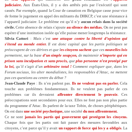
judiciaire.
Aux États-Unis, il y a des arrêtés pris par l’exécutif qui sont
cassés. Par exemple, quand la Cour de cassation en Belgique casse pour vice
de forme le jugement en appel des militants du DHKCP, c’est une résistance à
l’appareil judiciaire. Le problème est qu’il n’y
aucun relais dans la société
civile.
Cette absence de relais s’ajoute
au silence des médias.
On ne peut pas
espérer d’une institution isolée qu’elle puisse mener longtemps la résistance.
Silvia Cattori
:
Mais c’est
une attaque contre la liberté d’opinion qui
s’étend au monde entier.
Il est donc capital que les partis politiques se
préoccupent de ces dérives et que l
es citoyens sachent
que ces
nouvelles lois
permettent, sur la base
d’un simple soupçon,
de maintenir
n’importe qui en
prison sans inculpation et sans procès,
que
plus personne n’est protégé par
la loi,
qu’il s’agit d’un
arbitraire total !
Comment expliquer que, dans les
Forum sociaux, les alter mondialistes, les responsables d’Attac, ne mettent
pas ces questions au centre du débat ?
Jean-Claude Paye
: Ils n’en parlent pas.
Ils ne veulent pas en parler.
Cela
touche aux problèmes fondamentaux. Ils ne veulent pas parler de ces
problèmes car ils devraient
affronter directement le pouvoir.
Ces
préoccupations sont secondaires pour eux. Elles ne font pas non plus partie
du programme d’Attac. Ils parlent de la taxe Tobin, de choses périphériques.
On est dans
une société psychotique,
une société
du non affrontement.
Ce ne sont
jamais les partis qui gouvernent qui protègent les citoyens.
Chaque fois que les partis ont fait passer des mesures favorables aux
citoyens, c’est parce qu’il y avait
un rapport de force qui les y a obligés
. La