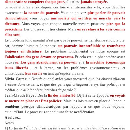
démocratie se conquiert chaque jour,
elle n’est
jamais octroyée.
Si vous étudiez et expliquez ces lois « antiterroristes » là, vous dévoilez
exactement
la nature du pouvoir.
Vous ne pouvez
plus parler de pouvoir
démocratique,
vous voyez
une société qui est déjà en marche vers la
dictature.
Vous voyez que chaque nouvelle mesure prise est
pire que la
précédente
. Les choses sont très claires. Mais
on se refuse à les voir comme
elles sont.
Le problème fondamental n’est pas que le pouvoir se transforme en dictature,
car, comme l’histoire le montre,
un pouvoir incontrôlable se transforme
toujours en dictature.
Le problème fondamental de notre époque est
l’abdication des gens devant ce processus.
Et cela est un phénomène assez
nouvea
u. Les gens abandonnent au pouvoir
et à
la machine économique
leurs libertés
; et à terme, vu les problèmes environnementaux et
climatiques,
leur survie
en tant qu’espèce vivante.
Silvia Cattori
:
Depuis quand aviez-vous pressenti que les choses allaient
évoluer dans ce sens, et que des gens qui critiquent le système politique et
médiatique allaient être interdits de parole ?
Jean-Claude Paye
: Dès la
fin des années 90
. Déjà à cette époque,
on voyait
se mettre en place cet État policier
. Mais les lois mises en place à l’époque
semblent presque démocratiques
par rapport à ce que nous voyons
aujourd’hui. Le processus connaît
une forte accélération.
A suivre...
Notes
1]
La fin de l’État de droit. La lutte antiterroriste : de l’état d’exception à la