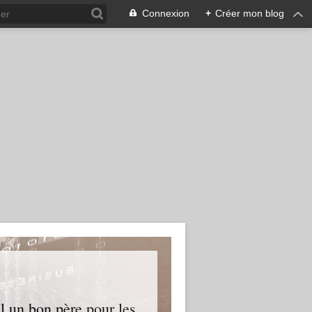
Connexion
+
Créer mon blog
l un bon père pour les