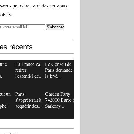
vous pour être averti des nouveaux
publiés.
les récents
 une
La France va
Le Conseil de
e
retirer
Paris demande
s,
l'essentiel de...
la levé...
eut un
Paris
Garden Party
s’apprêterait à
742000 Euros :
ophe"
acquérir des...
Sarkozy...