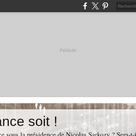
Publicité
nce soit !
e sous la présidence de Nicolas Sarkozy ? Sera-t-i