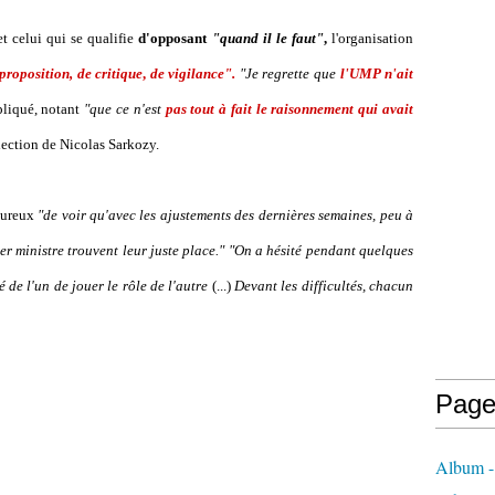
t celui qui se qualifie
d'opposant
"quand il le faut"
,
l'organisation
 proposition,
de critique
,
de vigilance".
"Je regrette que
l'UMP n'ait
pliqué, notant
"que ce n'est
pas tout à fait le raisonnement qui avait
élection de Nicolas Sarkozy.
heureux
"de voir qu'avec les ajustements des dernières semaines, peu à
er ministre trouvent leur juste place."
"On a hésité pendant quelques
é de l'un de jouer le rôle de l'autre
(...)
Devant les difficultés, chacun
Page
Album - 