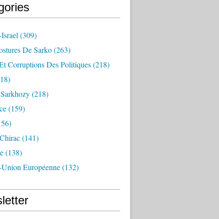
gories
Israel
(309)
ostures De Sarko
(263)
Et Corruptions Des Politiques
(218)
18)
n Sarkhozy
(218)
ce
(159)
156)
 Chirac
(141)
e
(138)
-Union Européenne
(132)
letter