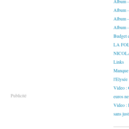
Album -
Album - 
Album -
Album -
Budget de
LA FO
NICOL
Links
Manque d
l'Elysée
Video : 
Publicité
euros ne
Video : 
sans just