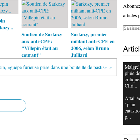
Abonnez-
articles 
pin
kozy...
Soutien de Sarkozy
Sarkozy, premier
aux anti-CPE:
militant anti-CPE en
"Villepin était au
2006, selon Bruno
Artic
courant"
Julliard
Malgré
pin, «guêpe furieuse prise dans une bouteille de pastis»
pluie d
critique
Chri...
Attali v
"plan
catastr
p...