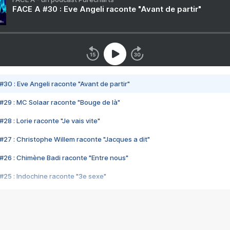
FACE A #30 : Eve Angeli raconte "Avant de partir"
#30 : Eve Angeli raconte "Avant de partir"
#29 : MC Solaar raconte "Bouge de là"
28 : Lorie raconte "Je vais vite"
#27 : Christophe Willem raconte "Jacques a dit"
#26 : Chimène Badi raconte "Entre nous"
#25 : Indochine raconte "3e sexe"
#24 : Zaho raconte "C'est chelou"
#23 : Patrick Bruel raconte "Au café des délices"