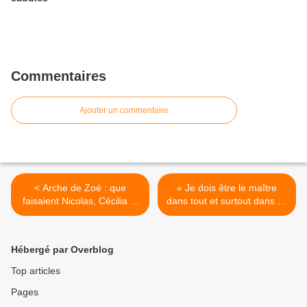
Commentaires
Ajouter un commentaire
< Arche de Zoé : que
« Je dois être le maître
faisaient Nicolas, Cécilia et
dans tout et surtout dans ce
François Sarkozy dans
qui concerne les affaires de
cette galère ?
la Banque » >
Hébergé par Overblog
Top articles
Pages