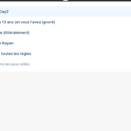
 DayZ
 a 13 ans (et vous l'avez ignoré)
e (littéralement)
im Rayan
 toutes les règles
s les jeux vidéo
us choquant de Rockstar ? - Le scandale BULLY
e plus moche de Steam
du RÊVE tourne au CAUCHEMAR
pendant 8 heures
it… à tort
umiliés par un jeu vidéo