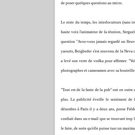
de poser quelques questions au micro.
Le reste du temps, les interlocuteurs (sans t
haute voix l'animateur de la réunion, Sergue
question "Avez-vous jamais regardé un fleuv
yaourts, Beigbeder s'est souvenu de la Neva c
a levé son verre de vodka pour affirmer: "Voil
photographes et cameramen avec sa bouteille
"Tout est de la faute de la pub" ont en outre 
plus. La publicité éveille le sentiment de
désordres à Paris il y a deux ans, pense Frédé
confiait dans un e-mail que se trouvant trop la
le faire, de sorte qu'elle puisse tuer un maxi