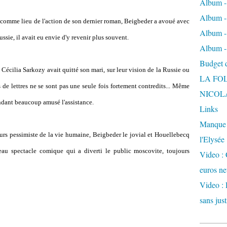
Album -
Album - 
e comme lieu de l'action de son dernier roman, Beigbeder a avoué avec
Album -
ssie, il avait eu envie d'y revenir plus souvent.
Album -
Budget de
e Cécilia Sarkozy avait quitté son mari, sur leur vision de la Russie ou
LA FO
de lettres ne se sont pas une seule fois fortement contredits... Même
NICOL
ndant beaucoup amusé l'assistance.
Links
Manque d
urs pessimiste de la vie humaine, Beigbeder le jovial et Houellebecq
l'Elysée
eau spectacle comique qui a diverti le public moscovite, toujours
Video : 
euros ne
Video : 
sans just