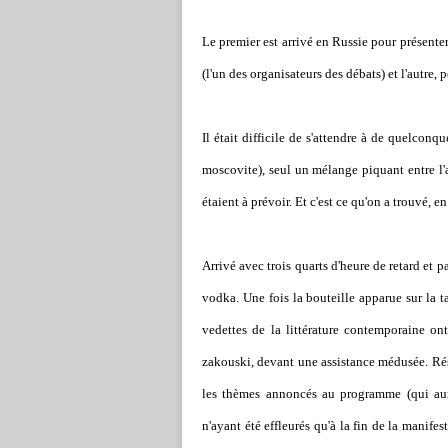
Le premier est arrivé en Russie pour présenter
(l'un des organisateurs des débats) et l'autre, 
Il était difficile de s'attendre à de quelconq
moscovite), seul un mélange piquant entre l'
étaient à prévoir. Et c'est ce qu'on a trouvé, e
Arrivé avec trois quarts d'heure de retard et
vodka. Une fois la bouteille apparue sur la ta
vedettes de la littérature contemporaine on
zakouski, devant une assistance médusée. Résul
les thèmes annoncés au programme (qui aura
n'ayant été effleurés qu'à la fin de la manife