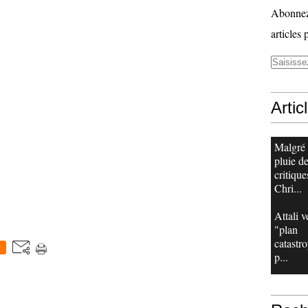
Abonnez-
articles 
Artic
Malgré
pluie d
critique
Chri...
Attali v
"plan
catastr
0
p...