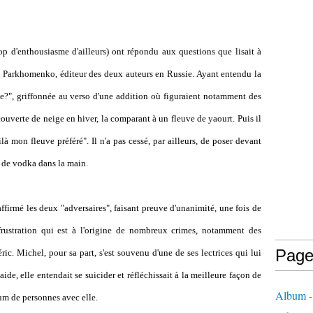
rop d'enthousiasme d'ailleurs) ont répondu aux questions que lisait à
ï Parkhomenko, éditeur des deux auteurs en Russie. Ayant entendu la
e?", griffonnée au verso d'une addition où figuraient notamment des
ouverte de neige en hiver, la comparant à un fleuve de yaourt. Puis il
à mon fleuve préféré". Il n'a pas cessé, par ailleurs, de poser devant
 de vodka dans la main.
affirmé les deux "adversaires", faisant preuve d'unanimité, une fois de
 frustration qui est à l'origine de nombreux crimes, notamment des
Page
ric. Michel, pour sa part, s'est souvenu d'une de ses lectrices qui lui
ide, elle entendait se suicider et réfléchissait à la meilleure façon de
Album - 
mum de personnes avec elle.