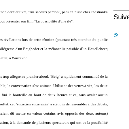
 son dernier livre, "Au secours pardon", paru en russe chez Inostranka
Suiv
pour présenter son film "La possibilité d'une île".
ues révélations lors de cette réunion (pourtant très attendue du public
allégresse d'un Beigbeder et la mélancolie paisible d'un Houellebecq
n effet, à Winzavod.
 pas trop allègre au premier abord, "Beig" a rapidement commandé de la
ble, la conversation s'est animée. Utilisant des verres à vin, les deux
t fini la bouteille au bout de deux heures et ce, sans avaler aucun
tat, cet "entretien entre amis" a été loin de ressembler à des débats,
ient dû mettre en valeur certains avis opposés des deux auteurs)
station, à la demande de plusieurs spectateurs qui ont eu la possibilité