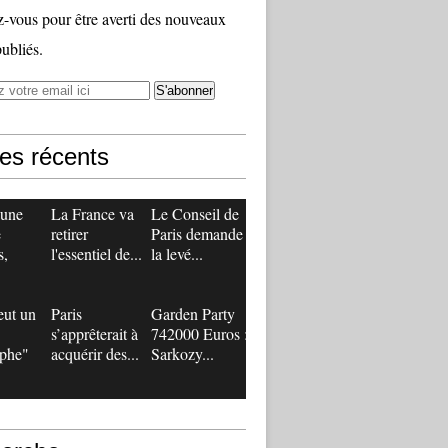
vous pour être averti des nouveaux
publiés.
les récents
 une
La France va
Le Conseil de
e
retirer
Paris demande
s,
l'essentiel de...
la levé...
eut un
Paris
Garden Party
s’apprêterait à
742000 Euros :
ophe"
acquérir des...
Sarkozy...