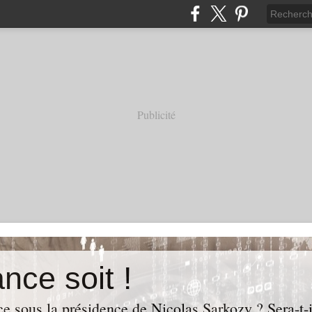
Publicité
nce soit !
e sous la présidence de Nicolas Sarkozy ? Sera-t-i