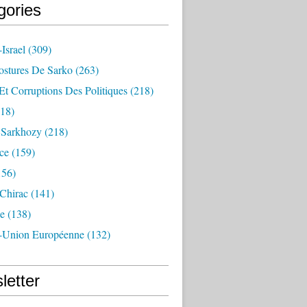
gories
Israel
(309)
ostures De Sarko
(263)
Et Corruptions Des Politiques
(218)
18)
n Sarkhozy
(218)
ce
(159)
156)
 Chirac
(141)
e
(138)
-Union Européenne
(132)
letter