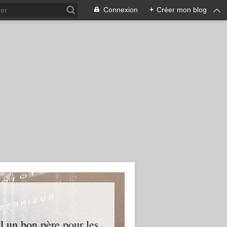
Connexion
+
Créer mon blog
l un bon père pour les