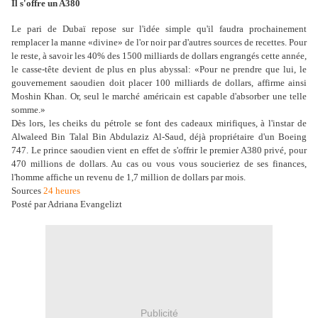
Il s'offre un A380
Le pari de Dubaï repose sur l'idée simple qu'il faudra prochainement
remplacer la manne «divine» de l'or noir par d'autres sources de recettes. Pour
le reste, à savoir les 40% des 1500 milliards de dollars engrangés cette année,
le casse-tête devient de plus en plus abyssal: «Pour ne prendre que lui, le
gouvernement saoudien doit placer 100 milliards de dollars, affirme ainsi
Moshin Khan. Or, seul le marché américain est capable d'absorber une telle
somme.»
Dès lors, les cheiks du pétrole se font des cadeaux mirifiques, à l'instar de
Alwaleed Bin Talal Bin Abdulaziz Al-Saud, déjà propriétaire d'un Boeing
747. Le prince saoudien vient en effet de s'offrir le premier A380 privé, pour
470 millions de dollars. Au cas ou vous vous soucieriez de ses finances,
l'homme affiche un revenu de 1,7 million de dollars par mois.
Sources
24 heures
Posté par Adriana Evangelizt
Publicité