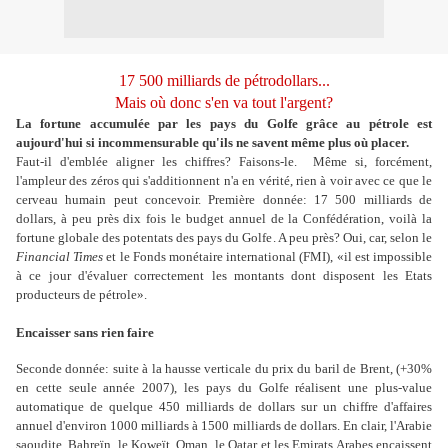
17 500 milliards de pétrodollars...
Mais où donc s'en va tout l'argent?
La fortune accumulée par les pays du Golfe grâce au pétrole est
aujourd'hui si incommensurable qu'ils ne savent même plus où placer.
Faut-il d'emblée aligner les chiffres? Faisons-le. Même si, forcément,
l'ampleur des zéros qui s'additionnent n'a en vérité, rien à voir avec ce que le
cerveau humain peut concevoir. Première donnée: 17 500 milliards de
dollars, à peu près dix fois le budget annuel de la Confédération, voilà la
fortune globale des potentats des pays du Golfe. A peu près? Oui, car, selon le
Financial Times
et le Fonds monétaire international (FMI), «il est impossible
à ce jour d'évaluer correctement les montants dont disposent les Etats
producteurs de pétrole».
Encaisser sans rien faire
Seconde donnée: suite à la hausse verticale du prix du baril de Brent, (+30%
en cette seule année 2007), les pays du Golfe réalisent une plus-value
automatique de quelque 450 milliards de dollars sur un chiffre d'affaires
annuel d'environ 1000 milliards à 1500 milliards de dollars. En clair, l'Arabie
saoudite, Bahreïn, le Koweït, Oman, le Qatar et les Emirats Arabes encaissent