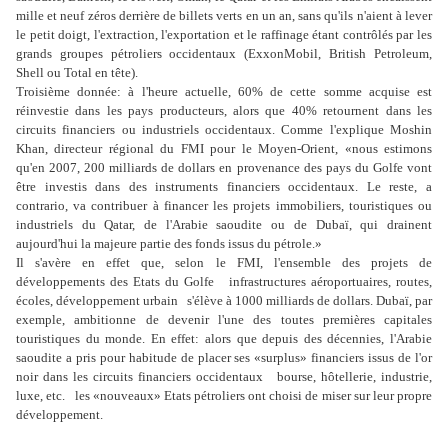
mille et neuf zéros derrière de billets verts en un an, sans qu'ils n'aient à lever
le petit doigt, l'extraction, l'exportation et le raffinage étant contrôlés par les
grands groupes pétroliers occidentaux (ExxonMobil, British Petroleum,
Shell ou Total en tête).
Troisième donnée: à l'heure actuelle, 60% de cette somme acquise est
réinvestie dans les pays producteurs, alors que 40% retournent dans les
circuits financiers ou industriels occidentaux. Comme l'explique Moshin
Khan, directeur régional du FMI pour le Moyen-Orient, «nous estimons
qu'en 2007, 200 milliards de dollars en provenance des pays du Golfe vont
être investis dans des instruments financiers occidentaux. Le reste, a
contrario, va contribuer à financer les projets immobiliers, touristiques ou
industriels du Qatar, de l'Arabie saoudite ou de Dubaï, qui drainent
aujourd'hui la majeure partie des fonds issus du pétrole.»
Il s'avère en effet que, selon le FMI, l'ensemble des projets de
développements des Etats du Golfe infrastructures aéroportuaires, routes,
écoles, développement urbain s'élève à 1000 milliards de dollars. Dubaï, par
exemple, ambitionne de devenir l'une des toutes premières capitales
touristiques du monde. En effet: alors que depuis des décennies, l'Arabie
saoudite a pris pour habitude de placer ses «surplus» financiers issus de l'or
noir dans les circuits financiers occidentaux bourse, hôtellerie, industrie,
luxe, etc. les «nouveaux» Etats pétroliers ont choisi de miser sur leur propre
développement.