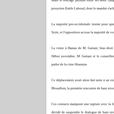
Mais le blocage persiste entre les deux cam
prosyrien Emile Lahoud, dont le mandat s'ac
La majorité pro-occidentale insiste pour que
Syrie, et l'opposition accuse la majorité de v
La visite à Damas de M. Guéant, bras droit
Début novembre, M. Guéant et le conseiller
parler de la crise libanaise.
Ce déplacement avait alors fait suite à un e
Mouallem, la première rencontre de haut nivea
Ces contacts marquent une rupture avec la li
décidé de suspendre le dialogue de haut nive