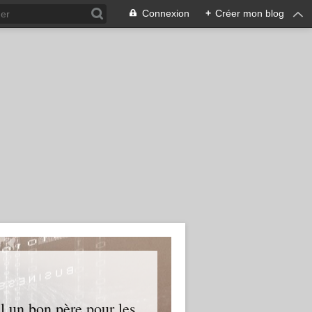
Connexion
+
Créer mon blog
l un bon père pour les