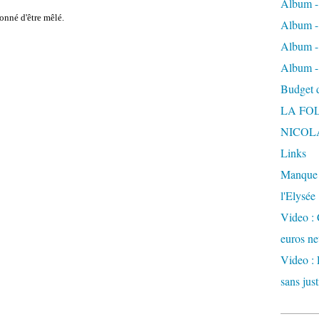
Album -
onné d'être mêlé.
Album - 
Album -
Album -
Budget de
LA FO
NICOL
Links
Manque d
l'Elysée
Video : 
euros ne
Video : 
sans just