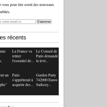
vous pour être averti des nouveaux
publiés.
les récents
 une
La France va
Le Conseil de
e
retirer
Paris demande
s,
l'essentiel de...
la levé...
eut un
Paris
Garden Party
s’apprêterait à
742000 Euros :
ophe"
acquérir des...
Sarkozy...