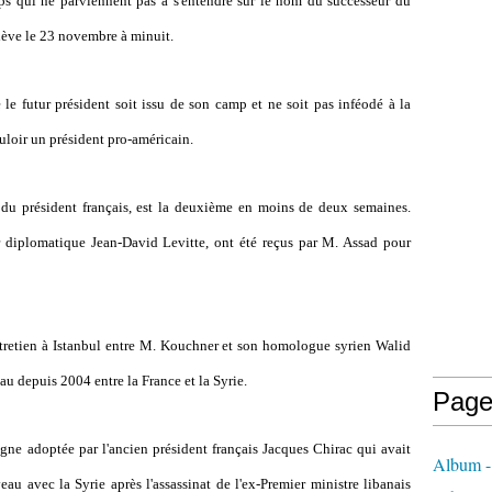
ps qui ne parviennent pas à s'entendre sur le nom du successeur du
hève le 23 novembre à minuit.
 le futur président soit issu de son camp et ne soit pas inféodé à la
ouloir un président pro-américain.
 du président français, est la deuxième en moins de deux semaines.
 diplomatique Jean-David Levitte, ont été reçus par M. Assad pour
ntretien à Istanbul entre M. Kouchner et son homologue syrien Walid
u depuis 2004 entre la France et la Syrie.
Page
gne adoptée par l'ancien président français Jacques Chirac qui avait
Album - 
au avec la Syrie après l'assassinat de l'ex-Premier ministre libanais