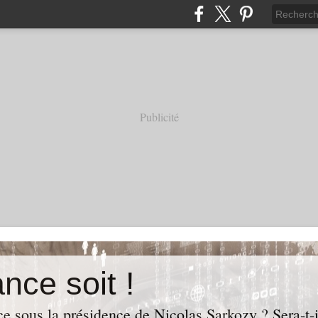
Publicité
nce soit !
e sous la présidence de Nicolas Sarkozy ? Sera-t-i