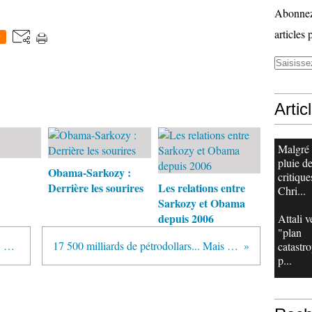
Abonnez-
articles 
0
Artic
Malgré
pluie d
Obama-Sarkozy :
critique
Derrière les sourires
Les relations entre
Chri...
Sarkozy et Obama
depuis 2006
Attali v
"plan
La gauche dénonce la «collusion» entre Sarkozy et des médias
17 500 milliards de pétrodollars... Mais où donc s'en va tout l'argent?
catastr
p...