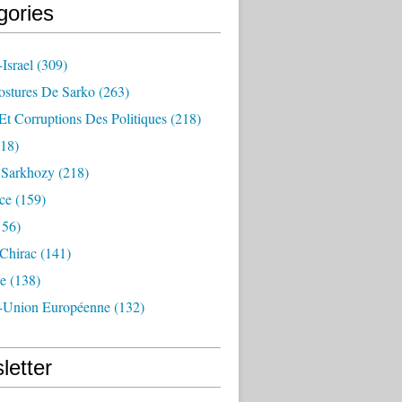
gories
Israel
(309)
ostures De Sarko
(263)
Et Corruptions Des Politiques
(218)
18)
n Sarkhozy
(218)
ce
(159)
156)
 Chirac
(141)
e
(138)
-Union Européenne
(132)
letter