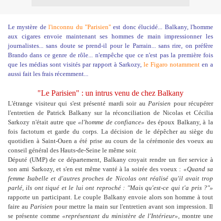
Le mystère de
l'inconnu du "Parisien"
est donc élucidé... Balkany, l'homme
aux cigares envoie maintenant ses hommes de main impressionner les
journalistes... sans doute se prend-il pour le Parrain... sans rire, on préfère
Brando dans ce genre de rôle... n'empêche que ce n'est pas la première fois
que les médias sont visités par rapport à Sarkozy,
le Figaro notamment
en a
aussi fait les frais récemment...
"Le Parisien" : un intrus venu de chez Balkany
L'étrange visiteur qui s'est présenté mardi soir au
Parisien
pour récupérer
l'entretien de Patrick Balkany sur la réconciliation de Nicolas et Cécilia
Sarkozy n'était autre que
«l'homme de confiance»
des époux Balkany, à la
fois factotum et garde du corps. La décision de le dépêcher au siège du
quotidien à Saint-Ouen a été prise au cours de la cérémonie des voeux au
conseil général des Hauts-de-Seine le même soir.
Député (UMP) de ce département, Balkany croyait rendre un fier service à
son ami Sarkozy, et s'en est même vanté à la soirée des voeux :
«Quand sa
femme Isabelle et d'autres proches de Nicolas ont réalisé qu'il avait trop
parlé, ils ont tiqué et le lui ont reproché : "Mais qu'est-ce qui t'a pris ?"»
rapporte un participant. Le couple Balkany envoie alors son homme à tout
faire au
Parisien
pour mettre la main sur l'entretien avant son impression. Il
se présente comme
«représentant du ministère de l'Intérieur»,
montre une