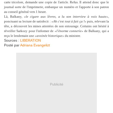
carte tricolore, demande une copie de l'article. Refus. Il attend donc que le
journal sorte de l'imprimerie, embarque un numéro et l'apporte à son patron
au conseil général vers 1 heure.
Là, Balkany,
«le cigare aux lèvres, a lu son interview à voix haute»
,
ponctuant sa lecture de satisfecit :
«Ah c'est tout à fait ça !»
puis, relevant la
tête, a découvert les mines atterrées de son entourage. Certains ont hésité à
réveiller Sarkozy pour l'informer de
«l'énorme connerie»
de Balkany, qui a
reçu le lendemain une
«avoinée historique»
du ministre.
Sources :
LIBERATION
Posté par
Adriana Evangelizt
Publicité