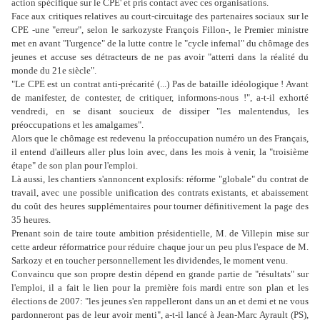
action spécifique sur le CPE' et pris contact avec ces organisations.
Face aux critiques relatives au court-circuitage des partenaires sociaux sur le
CPE -une "erreur", selon le sarkozyste François Fillon-, le Premier ministre
met en avant "l'urgence" de la lutte contre le "cycle infernal" du chômage des
jeunes et accuse ses détracteurs de ne pas avoir "atterri dans la réalité du
monde du 21e siècle".
"Le CPE est un contrat anti-précarité (...) Pas de bataille idéologique ! Avant
de manifester, de contester, de critiquer, informons-nous !", a-t-il exhorté
vendredi, en se disant soucieux de dissiper "les malentendus, les
préoccupations et les amalgames".
Alors que le chômage est redevenu la préoccupation numéro un des Français,
il entend d'ailleurs aller plus loin avec, dans les mois à venir, la "troisième
étape" de son plan pour l'emploi.
Là aussi, les chantiers s'annoncent explosifs: réforme "globale" du contrat de
travail, avec une possible unification des contrats existants, et abaissement
du coût des heures supplémentaires pour tourner définitivement la page des
35 heures.
Prenant soin de taire toute ambition présidentielle, M. de Villepin mise sur
cette ardeur réformatrice pour réduire chaque jour un peu plus l'espace de M.
Sarkozy et en toucher personnellement les dividendes, le moment venu.
Convaincu que son propre destin dépend en grande partie de "résultats" sur
l'emploi, il a fait le lien pour la première fois mardi entre son plan et les
élections de 2007: "les jeunes s'en rappelleront dans un an et demi et ne vous
pardonneront pas de leur avoir menti", a-t-il lancé à Jean-Marc Ayrault (PS),