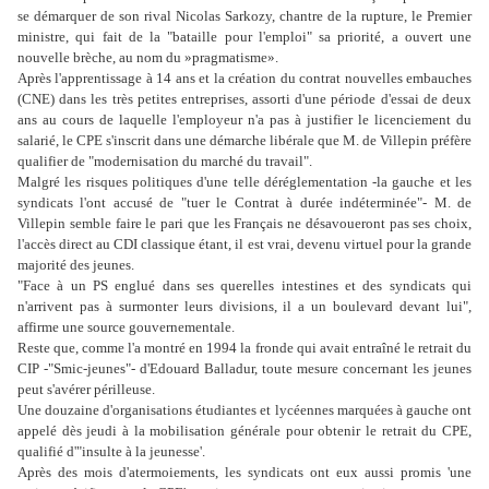
se démarquer de son rival Nicolas Sarkozy, chantre de la rupture, le Premier
ministre, qui fait de la "bataille pour l'emploi" sa priorité, a ouvert une
nouvelle brèche, au nom du »pragmatisme».
Après l'apprentissage à 14 ans et la création du contrat nouvelles embauches
(CNE) dans les très petites entreprises, assorti d'une période d'essai de deux
ans au cours de laquelle l'employeur n'a pas à justifier le licenciement du
salarié, le CPE s'inscrit dans une démarche libérale que M. de Villepin préfère
qualifier de "modernisation du marché du travail".
Malgré les risques politiques d'une telle déréglementation -la gauche et les
syndicats l'ont accusé de "tuer le Contrat à durée indéterminée"- M. de
Villepin semble faire le pari que les Français ne désavoueront pas ses choix,
l'accès direct au CDI classique étant, il est vrai, devenu virtuel pour la grande
majorité des jeunes.
"Face à un PS englué dans ses querelles intestines et des syndicats qui
n'arrivent pas à surmonter leurs divisions, il a un boulevard devant lui",
affirme une source gouvernementale.
Reste que, comme l'a montré en 1994 la fronde qui avait entraîné le retrait du
CIP -"Smic-jeunes"- d'Edouard Balladur, toute mesure concernant les jeunes
peut s'avérer périlleuse.
Une douzaine d'organisations étudiantes et lycéennes marquées à gauche ont
appelé dès jeudi à la mobilisation générale pour obtenir le retrait du CPE,
qualifié d'"insulte à la jeunesse'.
Après des mois d'atermoiements, les syndicats ont eux aussi promis 'une