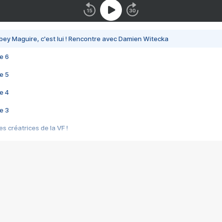
bey Maguire, c'est lui ! Rencontre avec Damien Witecka
e 6
e 5
e 4
e 3
s créatrices de la VF !
e 2
e 1
e Mektoub My Love arrive enfin ! Rencontre avec Shaïn Boumedine et Sal
i : après Toni en famille
elle réalise le bouleversant Dites lui que je l'aime