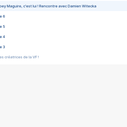
bey Maguire, c'est lui ! Rencontre avec Damien Witecka
e 6
e 5
e 4
e 3
s créatrices de la VF !
e 2
e 1
e Mektoub My Love arrive enfin ! Rencontre avec Shaïn Boumedine et Sal
i : après Toni en famille
elle réalise le bouleversant Dites lui que je l'aime
ais ! Rencontre autour de Vie privée de Rebecca Zlotowski