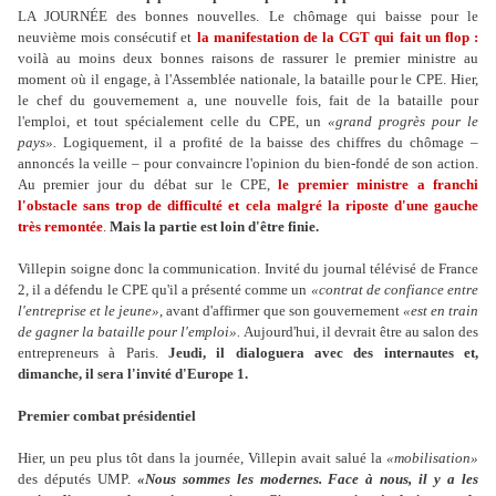
LA JOURNÉE des bonnes nouvelles. Le chômage qui baisse pour le
neuvième mois consécutif et
la manifestation de la CGT qui fait un flop :
voilà au moins deux bonnes raisons de rassurer le premier ministre au
moment où il engage, à l'Assemblée nationale, la bataille pour le CPE. Hier,
le chef du gouvernement a, une nouvelle fois, fait de la bataille pour
l'emploi, et tout spécialement celle du CPE, un
«grand progrès pour le
pays».
Logiquement, il a profité de la baisse des chiffres du chômage –
annoncés la veille – pour convaincre l'opinion du bien-fondé de son action.
Au premier jour du débat sur le CPE,
le premier ministre a franchi
l'obstacle sans trop de difficulté et cela malgré la riposte d'une gauche
très remontée
.
Mais la partie est loin d'être finie.
Villepin soigne donc la communication. Invité du journal télévisé de France
2, il a défendu le CPE qu'il a présenté comme un
«contrat de confiance entre
l'entreprise et le jeune»
, avant d'affirmer que son gouvernement
«est en train
de gagner la bataille pour l'emploi».
Aujourd'hui, il devrait être au salon des
entrepreneurs à Paris.
Jeudi, il dialoguera avec des internautes et,
dimanche, il sera l'invité d'Europe 1.
Premier combat présidentiel
Hier, un peu plus tôt dans la journée, Villepin avait salué la
«mobilisation»
des députés UMP.
«Nous sommes les modernes. Face à nous, il y a les