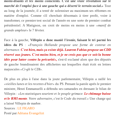
moins-disants et les moins conscients. C'est une vraie révolution sur le
marché de l'emploi face à une gauche qui a déserté le terrain social.»
Tout
au long de la journée, il a tenté de solenniser au maximum ses réformes en
matière d'emploi. Comme s'il cherchait désormais à tirer profit, voire à
transformer, ce premier test social de l'année en une sorte de premier combat
présidentiel. A Matignon, on croit de moins en moins à une
«manif de
grande ampleur»
le 7 février.
Face à la gauche,
Villepin a donc manié l'ironie, faisant le tri parmi les
idées du PS
:
«François Hollande propose une forme de contrat en
alternance.
C'est bien, mais ça existe déjà. Laurent Fabius propose un CDD
réservé aux jeunes. C'est moins bien, et je ne crois pas que ce soit la bonne
idée pour lutter contre la précarité»,
s'est-il exclamé alors que des députés
de gauche brandissaient des affichettes sur lesquelles était écrit en lettres
majuscules
«Ci-gît le CDI».
De plus en plus à l'aise dans la joute parlementaire, Villepin a raillé les
«vieilles lunes et les recettes d'hier»
du PS. Prenant la parole après le premier
ministre, Henri Emmanuelli a défendu ses camarades en dressant le bilan de
Villepin :
«Les statistiques sourient et le peuple grimace.
Le chômage baisse
et le RMI monte
. Votre adversaire, c'est le Code du travail.»
Une charge qui
a laissé Villepin de marbre.
Sources :
LE FIGARO
Posté par
Adriana Evangelizt