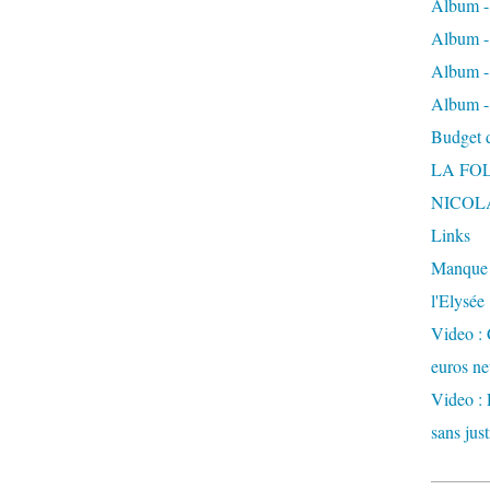
Album -
Album - 
Album -
Album -
Budget de
LA FO
NICOL
Links
Manque d
l'Elysée
Video : 
euros ne
Video : 
sans just