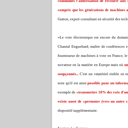
communes l'autorisation de recourir aux 
compris que les générations de machines ac
Graton, expert consultant en sécurité des tech
«Le vote électronique est encore du domai
Chantal Enguehard, maître de conférences e
fournisseur de machines à vote en France, l
novateur en la matière en Europe mais où
un
soupçonnés...
C'est un «matériel risible en t
note qu'il est ainsi
possible pour un informat
exemple de
«transmettre 10% des voix d'un
existe aussi de «permuter (vers un autre ca
dispositif supplémentaire.