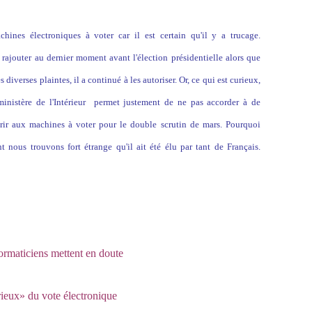
ines électroniques à voter car il est certain qu'il y a trucage.
 rajouter au dernier moment avant l'élection présidentielle alors que
s diverses plaintes, il a continué à les autoriser. Or, ce qui est curieux,
ministère de l'Intérieur permet justement de ne pas accorder à de
rir aux machines à voter pour le double scrutin de mars. Pourquoi
nt nous trouvons fort étrange qu'il ait été élu par tant de Français.
ormaticiens mettent en doute
rieux» du vote électronique