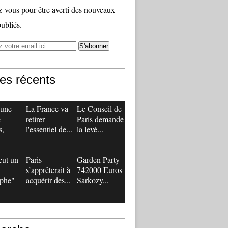
vous pour être averti des nouveaux
publiés.
les récents
 une
La France va
Le Conseil de
e
retirer
Paris demande
s,
l'essentiel de...
la levé...
eut un
Paris
Garden Party
s’apprêterait à
742000 Euros :
ophe"
acquérir des...
Sarkozy...