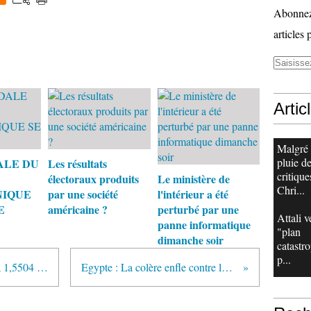
Abonnez-
articles 
Artic
Malgré
pluie d
ALE DU
Les résultats
critique
électoraux produits
Le ministère de
Chri...
NIQUE
par une société
l'intérieur a été
E
américaine ?
perturbé par une
Attali v
panne informatique
"plan
dimanche soir
catastr
p...
L'euro atteint un nouveau record à 1,5504 dollar pour un euro
Egypte : La colère enfle contre la hausse des prix