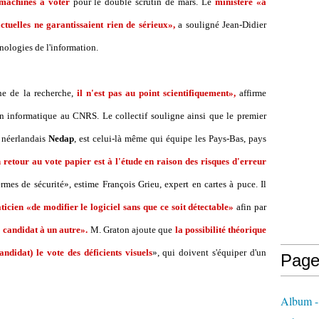
machines à voter
pour le double scrutin de mars. Le
ministère «a
tuelles ne garantissaient rien de sérieux»,
a souligné Jean-Didier
nologies de l'information.
ne de la recherche,
il n'est pas au point scientifiquement»,
affirme
n informatique au CNRS. Le collectif souligne ainsi que le premier
e néerlandais
Nedap
, est celui-là même qui équipe les Pays-Bas, pays
 retour au vote papier est à l'étude en raison des risques d'erreur
ermes de sécurité», estime François Grieu, expert en cartes à puce. Il
icien «de modifier le logiciel sans que ce soit détectable»
afin par
 candidat à un autre».
M. Graton ajoute que
la possibilité théorique
ndidat) le vote des déficients visuels
», qui doivent s'équiper d'un
Page
Album - 