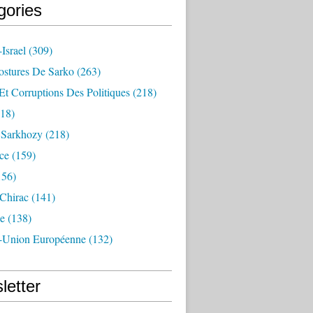
gories
Israel
(309)
ostures De Sarko
(263)
Et Corruptions Des Politiques
(218)
18)
n Sarkhozy
(218)
ce
(159)
156)
 Chirac
(141)
e
(138)
-Union Européenne
(132)
letter