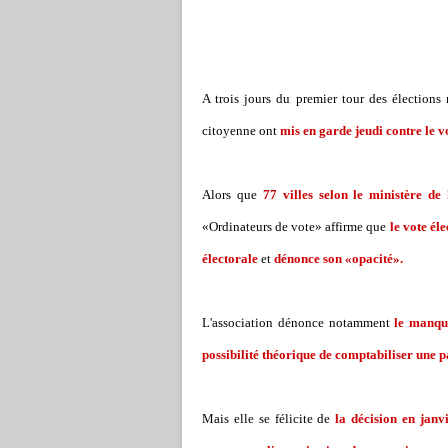
A trois jours du premier tour des élections 
citoyenne ont
mis en garde jeudi contre le vo
Alors que
77 villes selon le ministère de
«Ordinateurs de vote» affirme que
le vote él
électorale
et
dénonce son «opacité».
L'association dénonce notamment
le manqu
possibilité théorique de comptabiliser une p
Mais elle se félicite de
la décision en janv