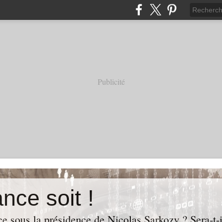
Publicité
nce soit !
e sous la présidence de Nicolas Sarkozy ? Sera-t-i