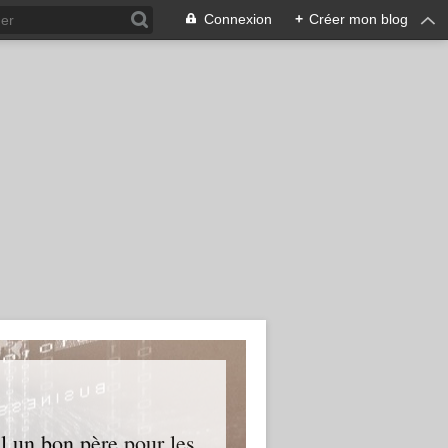
Connexion
+
Créer mon blog
l un bon père pour les