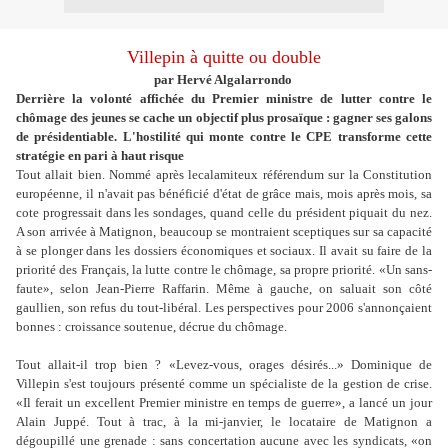
Villepin à quitte ou double
par
Hervé Algalarrondo
Derrière la volonté affichée du Premier ministre de lutter contre le
chômage des jeunes se cache un objectif plus prosaïque : gagner ses galons
de présidentiable. L'hostilité qui monte contre le CPE transforme cette
stratégie en pari à haut risque
Tout allait bien. Nommé après lecalamiteux référendum sur la Constitution
européenne, il n'avait pas bénéficié d'état de grâce mais, mois après mois, sa
cote progressait dans les sondages, quand celle du président piquait du nez.
A son arrivée à Matignon, beaucoup se montraient sceptiques sur sa capacité
à se plonger dans les dossiers économiques et sociaux. Il avait su faire de la
priorité des Français, la lutte contre le chômage, sa propre priorité. «Un sans-
faute», selon Jean-Pierre Raffarin. Même à gauche, on saluait son côté
gaullien, son refus du tout-libéral. Les perspectives pour 2006 s'annonçaient
bonnes : croissance soutenue, décrue du chômage.
Tout allait-il trop bien ? «Levez-vous, orages désirés...» Dominique de
Villepin s'est toujours présenté comme un spécialiste de la gestion de crise.
«Il ferait un excellent Premier ministre en temps de guerre», a lancé un jour
Alain Juppé. Tout à trac, à la mi-janvier, le locataire de Matignon a
dégoupillé une grenade : sans concertation aucune avec les syndicats, «on