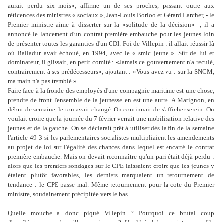
aurait perdu six mois», affirme un de ses proches, passant outre aux
réticences des ministres « sociaux », Jean-Louis Borloo et Gérard Larcher, - le
Premier ministre aime à disserter sur la «solitude de la décision» -, il a
annoncé le lancement d'un contrat première embauche pour les jeunes loin
de présenter toutes les garanties d'un CDI. Foi de Villepin : il allait réussir là
où Balladur avait échoué, en 1994, avec le « smic jeune ». Sûr de lui et
dominateur, il glissait, en petit comité : «Jamais ce gouvernement n'a reculé,
contrairement à ses prédécesseurs», ajoutant : «Vous avez vu : sur la SNCM,
ma main n'a pas tremblé.»
Faire face à la fronde des employés d'une compagnie maritime est une chose,
prendre de front l'ensemble de la jeunesse en est une autre. A Matignon, en
début de semaine, le ton avait changé. On continuait de s'afficher serein. On
voulait croire que la journée du 7 février verrait une mobilisation relative des
jeunes et de la gauche. On se déclarait prêt à utiliser dès la fin de la semaine
l'article 49-3 si les parlementaires socialistes multipliaient les amendements
au projet de loi sur l'égalité des chances dans lequel est encarté le contrat
première embauche. Mais on devait reconnaître qu'un pari était déjà perdu :
alors que les premiers sondages sur le CPE laissaient croire que les jeunes y
étaient plutôt favorables, les derniers marquaient un retournement de
tendance : le CPE passe mal. Même retournement pour la cote du Premier
ministre, soudainement précipitée vers le bas.
Quelle mouche a donc piqué Villepin ? Pourquoi ce brutal coup