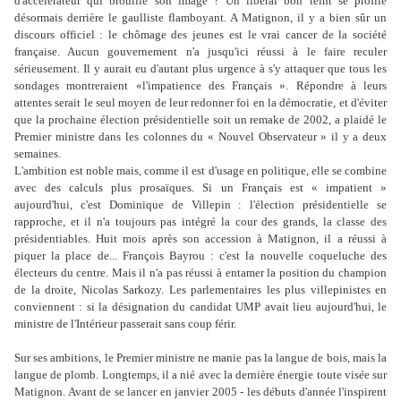
d'accélérateur qui brouille son image ? Un libéral bon teint se profile
désormais derrière le gaulliste flamboyant. A Matignon, il y a bien sûr un
discours officiel : le chômage des jeunes est le vrai cancer de la société
française. Aucun gouvernement n'a jusqu'ici réussi à le faire reculer
sérieusement. Il y aurait eu d'autant plus urgence à s'y attaquer que tous les
sondages montreraient «l'impatience des Français ». Répondre à leurs
attentes serait le seul moyen de leur redonner foi en la démocratie, et d'éviter
que la prochaine élection présidentielle soit un remake de 2002, a plaidé le
Premier ministre dans les colonnes du « Nouvel Observateur » il y a deux
semaines.
L'ambition est noble mais, comme il est d'usage en politique, elle se combine
avec des calculs plus prosaïques. Si un Français est « impatient »
aujourd'hui, c'est Dominique de Villepin : l'élection présidentielle se
rapproche, et il n'a toujours pas intégré la cour des grands, la classe des
présidentiables. Huit mois après son accession à Matignon, il a réussi à
piquer la place de... François Bayrou : c'est la nouvelle coqueluche des
électeurs du centre. Mais il n'a pas réussi à entamer la position du champion
de la droite, Nicolas Sarkozy. Les parlementaires les plus villepinistes en
conviennent : si la désignation du candidat UMP avait lieu aujourd'hui, le
ministre de l'Intérieur passerait sans coup férir.
Sur ses ambitions, le Premier ministre ne manie pas la langue de bois, mais la
langue de plomb. Longtemps, il a nié avec la dernière énergie toute visée sur
Matignon. Avant de se lancer en janvier 2005 - les débuts d'année l'inspirent