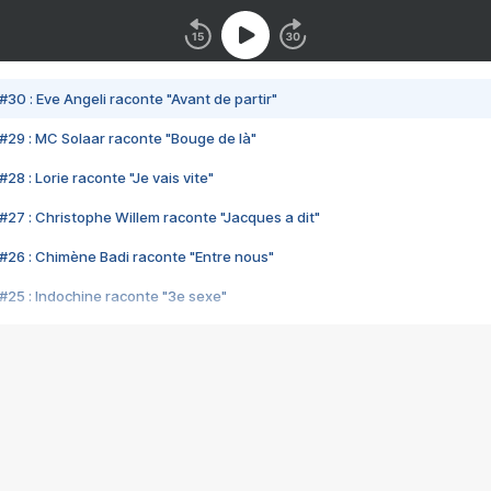
#30 : Eve Angeli raconte "Avant de partir"
#29 : MC Solaar raconte "Bouge de là"
28 : Lorie raconte "Je vais vite"
#27 : Christophe Willem raconte "Jacques a dit"
#26 : Chimène Badi raconte "Entre nous"
#25 : Indochine raconte "3e sexe"
#24 : Zaho raconte "C'est chelou"
#23 : Patrick Bruel raconte "Au café des délices"
#22 : Kyo raconte "Le chemin"
#21 : Nolwenn Leroy raconte "Cassé"