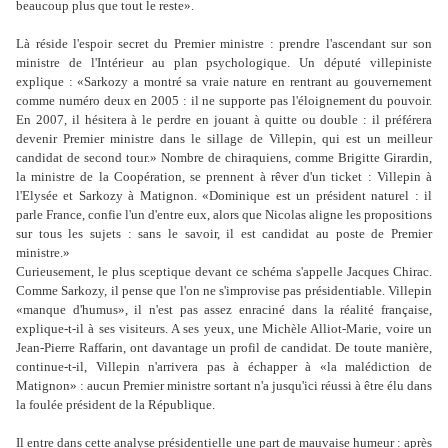
beaucoup plus que tout le reste».
Là réside l'espoir secret du Premier ministre : prendre l'ascendant sur son
ministre de l'Intérieur au plan psychologique. Un député villepiniste
explique : «Sarkozy a montré sa vraie nature en rentrant au gouvernement
comme numéro deux en 2005 : il ne supporte pas l'éloignement du pouvoir.
En 2007, il hésitera à le perdre en jouant à quitte ou double : il préférera
devenir Premier ministre dans le sillage de Villepin, qui est un meilleur
candidat de second tour.» Nombre de chiraquiens, comme Brigitte Girardin,
la ministre de la Coopération, se prennent à rêver d'un ticket : Villepin à
l'Elysée et Sarkozy à Matignon. «Dominique est un président naturel : il
parle France, confie l'un d'entre eux, alors que Nicolas aligne les propositions
sur tous les sujets : sans le savoir, il est candidat au poste de Premier
ministre.»
Curieusement, le plus sceptique devant ce schéma s'appelle Jacques Chirac.
Comme Sarkozy, il pense que l'on ne s'improvise pas présidentiable. Villepin
«manque d'humus», il n'est pas assez enraciné dans la réalité française,
explique-t-il à ses visiteurs. A ses yeux, une Michèle Alliot-Marie, voire un
Jean-Pierre Raffarin, ont davantage un profil de candidat. De toute manière,
continue-t-il, Villepin n'arrivera pas à échapper à «la malédiction de
Matignon» : aucun Premier ministre sortant n'a jusqu'ici réussi à être élu dans
la foulée président de la République.
Il entre dans cette analyse présidentielle une part de mauvaise humeur : après