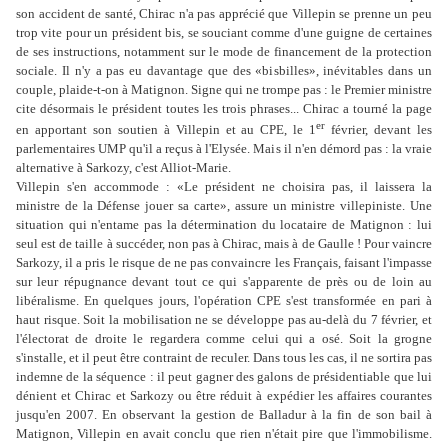
son accident de santé, Chirac n'a pas apprécié que Villepin se prenne un peu
trop vite pour un président bis, se souciant comme d'une guigne de certaines
de ses instructions, notamment sur le mode de financement de la protection
sociale. Il n'y a pas eu davantage que des «bisbilles», inévitables dans un
couple, plaide-t-on à Matignon. Signe qui ne trompe pas : le Premier ministre
cite désormais le président toutes les trois phrases... Chirac a tourné la page
er
en apportant son soutien à Villepin et au CPE, le 1
février, devant les
parlementaires UMP qu'il a reçus à l'Elysée. Mais il n'en démord pas : la vraie
alternative à Sarkozy, c'est Alliot-Marie.
Villepin s'en accommode : «Le président ne choisira pas, il laissera la
ministre de la Défense jouer sa carte», assure un ministre villepiniste. Une
situation qui n'entame pas la détermination du locataire de Matignon : lui
seul est de taille à succéder, non pas à Chirac, mais à de Gaulle ! Pour vaincre
Sarkozy, il a pris le risque de ne pas convaincre les Français, faisant l'impasse
sur leur répugnance devant tout ce qui s'apparente de près ou de loin au
libéralisme. En quelques jours, l'opération CPE s'est transformée en pari à
haut risque. Soit la mobilisation ne se développe pas au-delà du 7 février, et
l'électorat de droite le regardera comme celui qui a osé. Soit la grogne
s'installe, et il peut être contraint de reculer. Dans tous les cas, il ne sortira pas
indemne de la séquence : il peut gagner des galons de présidentiable que lui
dénient et Chirac et Sarkozy ou être réduit à expédier les affaires courantes
jusqu'en 2007. En observant la gestion de Balladur à la fin de son bail à
Matignon, Villepin en avait conclu que rien n'était pire que l'immobilisme.