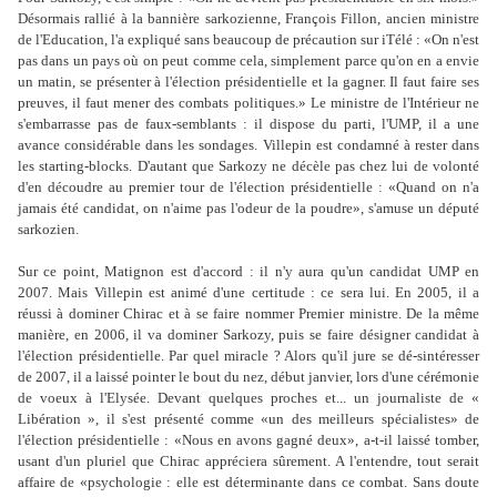
Désormais rallié à la bannière sarkozienne, François Fillon, ancien ministre
de l'Education, l'a expliqué sans beaucoup de précaution sur iTélé : «On n'est
pas dans un pays où on peut comme cela, simplement parce qu'on en a envie
un matin, se présenter à l'élection présidentielle et la gagner. Il faut faire ses
preuves, il faut mener des combats politiques.» Le ministre de l'Intérieur ne
s'embarrasse pas de faux-semblants : il dispose du parti, l'UMP, il a une
avance considérable dans les sondages. Villepin est condamné à rester dans
les starting-blocks. D'autant que Sarkozy ne décèle pas chez lui de volonté
d'en découdre au premier tour de l'élection présidentielle : «Quand on n'a
jamais été candidat, on n'aime pas l'odeur de la poudre», s'amuse un député
sarkozien.
Sur ce point, Matignon est d'accord : il n'y aura qu'un candidat UMP en
2007. Mais Villepin est animé d'une certitude : ce sera lui. En 2005, il a
réussi à dominer Chirac et à se faire nommer Premier ministre. De la même
manière, en 2006, il va dominer Sarkozy, puis se faire désigner candidat à
l'élection présidentielle. Par quel miracle ? Alors qu'il jure se dé-sintéresser
de 2007, il a laissé pointer le bout du nez, début janvier, lors d'une cérémonie
de voeux à l'Elysée. Devant quelques proches et... un journaliste de «
Libération », il s'est présenté comme «un des meilleurs spécialistes» de
l'élection présidentielle : «Nous en avons gagné deux», a-t-il laissé tomber,
usant d'un pluriel que Chirac appréciera sûrement. A l'entendre, tout serait
affaire de «psychologie : elle est déterminante dans ce combat. Sans doute