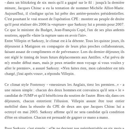
- dans un blitzkrieg de six mois qu'il a gagné sur le fil : jusqu'à la dernière
minute, Jacques Chirac a eu la tentation de nommer Michèle Alliot-Marie.
Aujourd'hui, il s'indigne qu'on lui prête des arrière-pensées présidentielles.
C'est pourtant le vrai ressort de l'opération CPE : montrer au peuple de droite
qu'il peut réaliser dès 2006 la «rupture» que Sarkozy lui a promis pour 2007.
Ce que le ministre du Budget, Jean-François Copé, l'un de ses plus ardents
soutiens, appelle «faire la rupture sans en avoir l'air».
Entre Villepin et Sarkozy, le climat est à la détente. Tous les quinze jours, ils
déjeunent à Matignon en compagnie de leurs plus proches collaborateurs,
faisant assaut de compliments et de prévenance. Lors du dernier déjeuner, ils
ont réglé le timing de leurs futurs déplacements aux Antilles. «J'ai prévu de
m'y rendre début mars, mais je peux retarder mon voyage si vous voulez y
aller le premier», a assuré Sarkozy. «N'en faites rien, mon calendrier est très
chargé, j'irai après vous», a répondu Villepin.
Ce climat style Fontenoy - «messieurs les Anglais, tirez les premiers...» - a
une raison simple : chacun des deux hommes est convaincu qu'il sera « le »
candidat de l'UMP et qu'il bénéficiera du soutien de l'autre. Bien sûr, dans ces
déjeuners, chacun entretient l'illusion. Villepin assure être tout entier
mobilisé dans la réussite du CPE de deux ans que Jacques Chirac lui a
octroyé en mai 2005. Sarkozy affirme qu'il ne sera candidat qu'à condition
d'être en situation. Chacun est persuadé de gagner ce mano a mano.
Pour Sarkozy, c'est simple : «On ne devient pas présidentiable en six mois.»