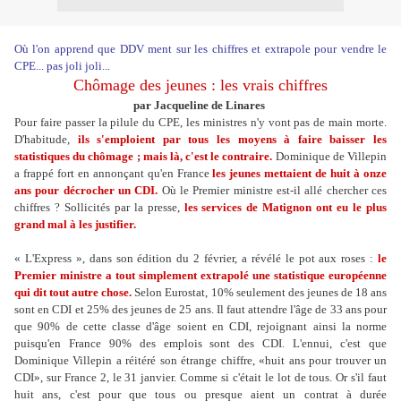
Où l'on apprend que DDV ment sur les chiffres et extrapole pour vendre le
CPE... pas joli joli...
Chômage des jeunes : les vrais chiffres
par Jacqueline de Linares
Pour faire passer la pilule du CPE, les ministres n'y vont pas de main morte.
D'habitude,
ils s'emploient par tous les moyens à faire baisser les
statistiques du chômage ; mais là, c'est le contraire.
Dominique de Villepin
a frappé fort en annonçant qu'en France
les jeunes mettaient de huit à onze
ans pour décrocher un CDI.
Où le Premier ministre est-il allé chercher ces
chiffres ? Sollicités par la presse,
les services de Matignon ont eu le plus
grand mal à les justifier.
« L'Express », dans son édition du 2 février, a révélé le pot aux roses :
le
Premier ministre a tout simplement extrapolé une statistique européenne
qui dit tout autre chose.
Selon Eurostat, 10% seulement des jeunes de 18 ans
sont en CDI et 25% des jeunes de 25 ans. Il faut attendre l'âge de 33 ans pour
que 90% de cette classe d'âge soient en CDI, rejoignant ainsi la norme
puisqu'en France 90% des emplois sont des CDI. L'ennui, c'est que
Dominique Villepin a réitéré son étrange chiffre, «huit ans pour trouver un
CDI», sur France 2, le 31 janvier. Comme si c'était le lot de tous. Or s'il faut
huit ans, c'est pour que tous ou presque aient un contrat à durée