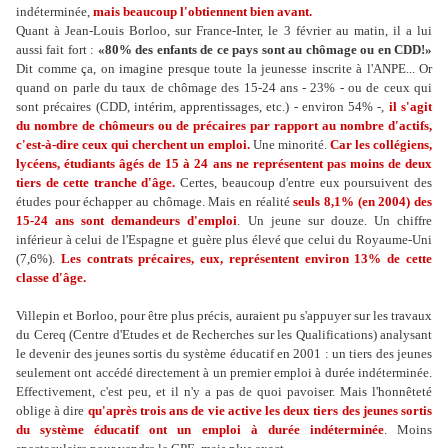
indéterminée,
mais beaucoup l'obtiennent bien avant.
Quant à Jean-Louis Borloo, sur France-Inter, le 3 février au matin, il a lui
aussi fait fort :
«80% des enfants de ce pays sont au chômage ou en CDD!»
Dit comme ça, on imagine presque toute la jeunesse inscrite à l'ANPE... Or
quand on parle du taux de chômage des 15-24 ans - 23% - ou de ceux qui
sont précaires (CDD, intérim, apprentissages, etc.) - environ 54% -,
il s'agit
du nombre de chômeurs ou de précaires par rapport au nombre d'actifs,
c'est-à-dire ceux qui cherchent un emploi.
Une minorité.
Car les collégiens,
lycéens, étudiants âgés de 15 à 24 ans ne représentent pas moins de deux
tiers de cette tranche d'âge.
Certes, beaucoup d'entre eux poursuivent des
études pour échapper au chômage. Mais en réalité
seuls 8,1% (en 2004) des
15-24 ans sont demandeurs d'emploi
. Un jeune sur douze. Un chiffre
inférieur à celui de l'Espagne et guère plus élevé que celui du Royaume-Uni
(7,6%).
Les contrats précaires, eux, représentent environ 13% de cette
classe d'âge.
Villepin et Borloo, pour être plus précis, auraient pu s'appuyer sur les travaux
du Cereq (Centre d'Etudes et de Recherches sur les Qualifications) analysant
le devenir des jeunes sortis du système éducatif en 2001 : un tiers des jeunes
seulement ont accédé directement à un premier emploi à durée indéterminée.
Effectivement, c'est peu, et il n'y a pas de quoi pavoiser. Mais l'honnêteté
oblige à dire
qu'après trois ans de vie active les deux tiers des jeunes sortis
du système éducatif ont un emploi à durée indéterminée
. Moins