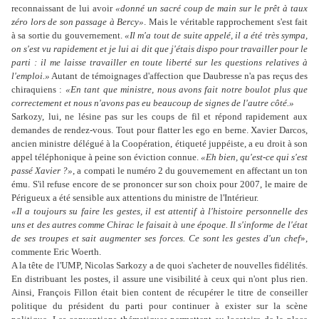
reconnaissant de lui avoir
«donné un sacré coup de main sur le prêt à taux
zéro lors de son passage à Bercy»
. Mais le véritable rapprochement s'est fait
à sa sortie du gouvernement.
«Il m'a tout de suite appelé, il a été très sympa,
on s'est vu rapidement et je lui ai dit que j'étais dispo pour travailler pour le
parti : il me laisse travailler en toute liberté sur les questions relatives à
l'emploi.»
Autant de témoignages d'affection que Daubresse n'a pas reçus des
chiraquiens :
«En tant que ministre, nous avons fait notre boulot plus que
correctement et nous n'avons pas eu beaucoup de signes de l'autre côté.»
Sarkozy, lui, ne lésine pas sur les coups de fil et répond rapidement aux
demandes de rendez-vous. Tout pour flatter les ego en berne. Xavier Darcos,
ancien ministre délégué à la Coopération, étiqueté juppéiste, a eu droit à son
appel téléphonique à peine son éviction connue.
«Eh bien, qu'est-ce qui s'est
passé Xavier ?»
, a compati le numéro 2 du gouvernement en affectant un ton
ému. S'il refuse encore de se prononcer sur son choix pour 2007, le maire de
Périgueux a été sensible aux attentions du ministre de l'Intérieur.
«Il a toujours su faire les gestes, il est attentif à l'histoire personnelle des
uns et des autres comme Chirac le faisait à une époque. Il s'informe de l'état
de ses troupes et sait augmenter ses forces. Ce sont les gestes d'un chef
»,
commente Eric Woerth.
A la tête de l'UMP, Nicolas Sarkozy a de quoi s'acheter de nouvelles fidélités.
En distribuant les postes, il assure une visibilité à ceux qui n'ont plus rien.
Ainsi, François Fillon était bien content de récupérer le titre de conseiller
politique du président du parti pour continuer à exister sur la scène