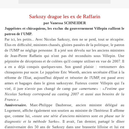
Sarkozy drague les ex de Raffarin
par Vanessa SCHNEIDER
Juppéistes et chiraquiens, les exclus du gouvernement Villepin rallient le
patron de l'UMP.
P
ar ici, les petits... Avec Nicolas Sarkozy, rien ne se perd, tout se récupère.
Elus en difficulté, ministres chassés, gloires passées de la politique, le patron
de l'UMP ne néglige personne. Il a jeté son dévolu sur les anciens ministres
de Jean-Pierre Raffarin qui n'ont pas été reconduits sous Villepin. Une
pépinière de déceptions et de colères qu'il compte utiliser en vue de 2007. Il
a en a déjà conquis quelques-uns. Son grand plaisir : «retourner» des
chiraquiens pur sucre. Le juppéiste Eric Woerth, ancien secrétaire d'Etat à la
réforme de l'Etat, aujourd'hui député et trésorier de l'UMP, est passé avec
armes et bagages dans le giron sarkozyste. Furieux contre Villepin qui l'a
viré, il jure n'avoir pas changé de camp par
«amertume»
:
«J'estime que
Nicolas Sarkozy correspond au casting 2007 et aussi aux besoins de la
France.»
Anniversaire.
Marc-Philippe Daubresse, ancien ministre délégué au
Logement, affiche également son soutien au ministre de l'Intérieur. Il affirme
que, comme lui,
«toute une série d'anciens ministres sont en phase sur le
diagnostic et la méthode Sarko»
. Il avait, l'an dernier, partagé le dîner
d'anniversaire des 50 ans de Sarkozy dans une brasserie lilloise et lui est