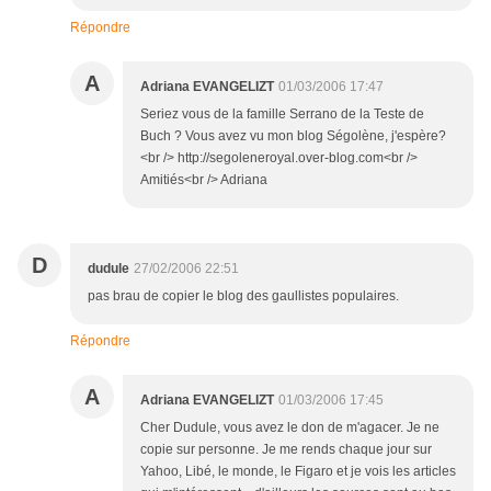
Répondre
A
Adriana EVANGELIZT
01/03/2006 17:47
Seriez vous de la famille Serrano de la Teste de
Buch ? Vous avez vu mon blog Ségolène, j'espère?
<br /> http://segoleneroyal.over-blog.com<br />
Amitiés<br /> Adriana
D
dudule
27/02/2006 22:51
pas brau de copier le blog des gaullistes populaires.
Répondre
A
Adriana EVANGELIZT
01/03/2006 17:45
Cher Dudule, vous avez le don de m'agacer. Je ne
copie sur personne. Je me rends chaque jour sur
Yahoo, Libé, le monde, le Figaro et je vois les articles