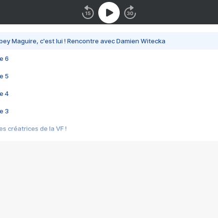
bey Maguire, c'est lui ! Rencontre avec Damien Witecka
e 6
e 5
e 4
e 3
s créatrices de la VF !
e 2
e 1
e Mektoub My Love arrive enfin ! Rencontre avec Shaïn Boumedine et Sal
i : après Toni en famille
elle réalise le bouleversant Dites lui que je l'aime