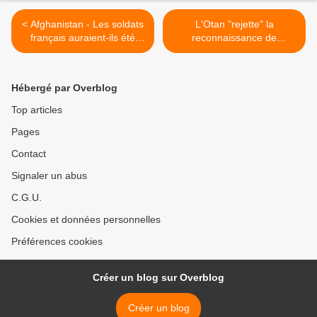
< Afghanistan - Les soldats
L'Otan "rejette" la
français auraient-ils été
reconnaissance de
trahis ?
l'Abkhazie/Ossétie par
Moscou >
Hébergé par Overblog
Top articles
Pages
Contact
Signaler un abus
C.G.U.
Cookies et données personnelles
Préférences cookies
Créer un blog sur Overblog
Créer un blog