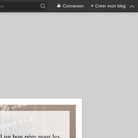
Connexion
+
Créer mon blog
l un bon père pour les