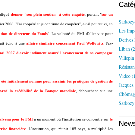
Caté
ndiqué
donner "son plein soutien" à cette enquête
, portant "
sur un
Sarkozy-
er 2008. "J'ai coopéré et je continue de coopérer", a-t-il poursuivi, en
Les Imp
ition de directeur du Fonds
". La volonté du FMI d'aller vite pour
Derives 
ait écho à une
affaire similaire concernant Paul Wolfowitz,
l'ex-
Liban
(2
mai 2007 d'avoir indûment assuré l'avancement de sa compagne
Villepi
Résistan
Video
(
t
été initialement nommé pour assainir les pratiques de gestion de
Jacques
corné la crédibilité de la Banque mondiale
, débouchant sur une
Chômag
Sarkozy
malvenu pour le FMI
à un moment où l'institution se concentre sur
le
News
rise financière
. L'institution, qui réunit 185 pays, a multiplié les