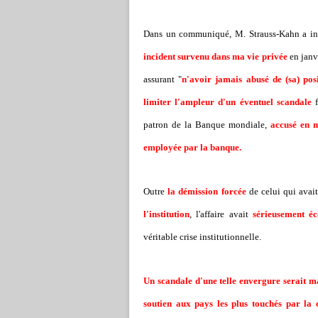
Dans un communiqué, M. Strauss-Kahn a i
incident survenu dans ma vie privée
en janvi
assurant "
n'avoir jamais abusé de (sa) pos
limiter l'ampleur d'un éventuel scandale
f
patron de la Banque mondiale,
accusé en 
employée par la banque.
Outre
la démission forcée
de celui qui avai
l'institution
, l'affaire avait
sérieusement é
véritable crise institutionnelle.
Un scandale d'une telle envergure serait 
soutien aux pays les plus touchés par la c