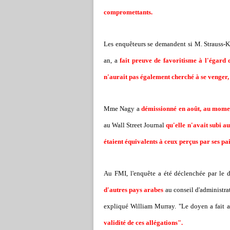
compromettants.
Les enquêteurs se demandent si M. Strauss-Ka
an, a
fait preuve de favoritisme à l'égar
n'aurait pas également cherché à se venger, 
Mme Nagy a
démissionné en août, au momen
au Wall Street Journal
qu'elle n'avait subi a
étaient équivalents à ceux perçus par ses pa
Au FMI, l'enquête a été déclenchée par le d
d'autres pays arabes
au conseil d'administr
expliqué William Murray. "Le doyen a fait 
validité de ces allégations".