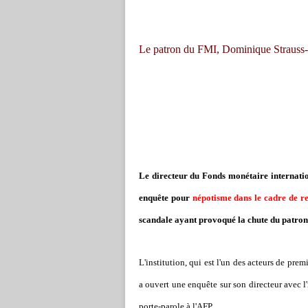
Le patron du FMI, Dominique Strauss-
Le directeur du Fonds monétaire internatio
enquête pour
népotisme dans le cadre de r
scandale ayant provoqué la chute du patron
L'institution, qui est l'un des acteurs de prem
a ouvert une enquête sur son directeur avec l'
porte-parole à l'AFP.