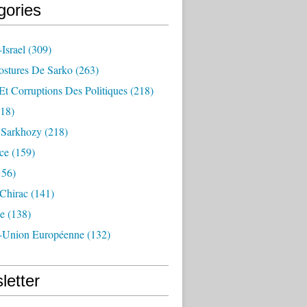
gories
Israel
(309)
ostures De Sarko
(263)
Et Corruptions Des Politiques
(218)
18)
n Sarkhozy
(218)
ce
(159)
156)
 Chirac
(141)
e
(138)
-Union Européenne
(132)
letter