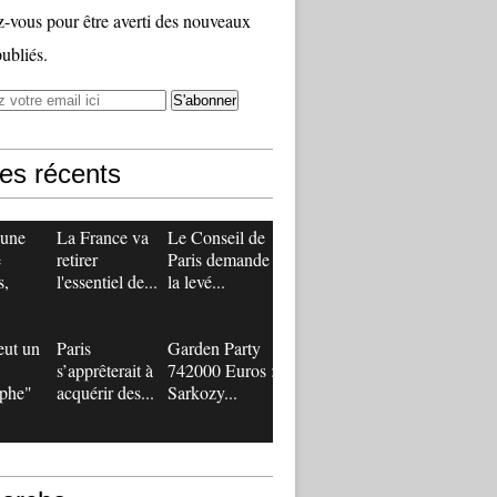
vous pour être averti des nouveaux
publiés.
les récents
 une
La France va
Le Conseil de
e
retirer
Paris demande
s,
l'essentiel de...
la levé...
eut un
Paris
Garden Party
s’apprêterait à
742000 Euros :
ophe"
acquérir des...
Sarkozy...