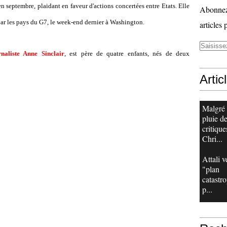
en septembre, plaidant en faveur d'actions concertées entre Etats. Elle
Abonnez-
par les pays du G7, le week-end dernier à Washington.
articles 
naliste Anne Sinclair
, est père de quatre enfants, nés de deux
Artic
Malgré
pluie d
critique
Chri...
Attali v
"plan
catastr
p...