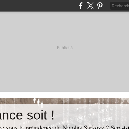
Publicité
nce soit !
e sous la présidence de Nicolas Sarkozy ? Sera-t-i