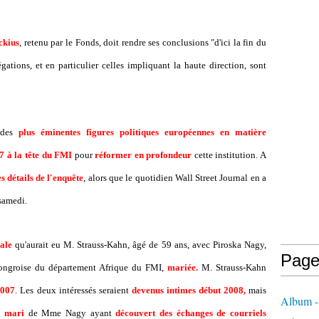
ckius
, retenu par le Fonds, doit rendre ses conclusions "d'ici la fin du
égations, et en particulier celles impliquant la haute direction, sont
e des
plus éminentes figures politiques européennes
en matière
 à la tête du FMI
pour
réformer en profondeur
cette institution. A
s détails de l'enquête
, alors que le quotidien Wall Street Journal en a
 samedi.
ale
qu'aurait eu M. Strauss-Kahn, âgé de 59 ans, avec Piroska Nagy,
Page
hongroise du département Afrique du FMI,
mariée.
M. Strauss-Kahn
2007
. Les deux intéressés seraient
devenus intimes début 2008,
mais
Album - 
e
mari
de Mme Nagy ayant
découvert des échanges de courriels