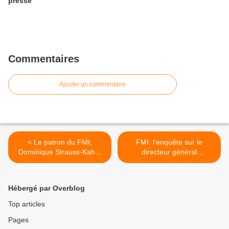
presse
Commentaires
Ajouter un commentaire
< Le patron du FMI,
FMI: l'enquête sur le
Dominique Strauss-Kahn,
directeur général
cible d'une enquête pour
Dominique Strauss-Kahn
népotisme
tombe mal >
Hébergé par Overblog
Top articles
Pages