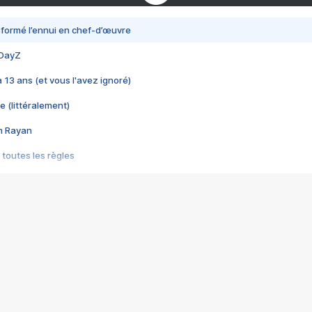
nsformé l’ennui en chef-d’œuvre
 DayZ
 a 13 ans (et vous l'avez ignoré)
e (littéralement)
im Rayan
 toutes les règles
s les jeux vidéo
us choquant de Rockstar ? - Le scandale BULLY
e plus moche de Steam
du RÊVE tourne au CAUCHEMAR
pendant 8 heures
it… à tort