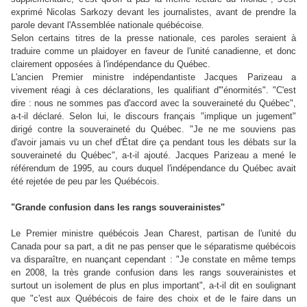
exprimé Nicolas Sarkozy devant les journalistes, avant de prendre la
parole devant l'Assemblée nationale québécoise.
Selon certains titres de la presse nationale, ces paroles seraient à
traduire comme un plaidoyer en faveur de l'unité canadienne, et donc
clairement opposées à l'indépendance du Québec.
L'ancien Premier ministre indépendantiste Jacques Parizeau a
vivement réagi à ces déclarations, les qualifiant d'"énormités". "C'est
dire : nous ne sommes pas d'accord avec la souveraineté du Québec",
a-t-il déclaré. Selon lui, le discours français "implique un jugement"
dirigé contre la souveraineté du Québec. "Je ne me souviens pas
d'avoir jamais vu un chef d'État dire ça pendant tous les débats sur la
souveraineté du Québec", a-t-il ajouté. Jacques Parizeau a mené le
référendum de 1995, au cours duquel l'indépendance du Québec avait
été rejetée de peu par les Québécois.
"Grande confusion dans les rangs souverainistes"
Le Premier ministre québécois Jean Charest, partisan de l'unité du
Canada pour sa part, a dit ne pas penser que le séparatisme québécois
va disparaître, en nuançant cependant : "Je constate en même temps
en 2008, la très grande confusion dans les rangs souverainistes et
surtout un isolement de plus en plus important", a-t-il dit en soulignant
que "c'est aux Québécois de faire des choix et de le faire dans un