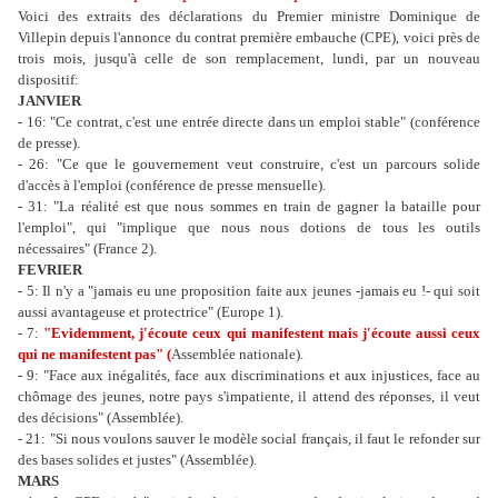
Voici des extraits des déclarations du Premier ministre Dominique de
Villepin depuis l'annonce du contrat première embauche (CPE), voici près de
trois mois, jusqu'à celle de son remplacement, lundi, par un nouveau
dispositif:
JANVIER
- 16: "Ce contrat, c'est une entrée directe dans un emploi stable" (conférence
de presse).
- 26: "Ce que le gouvernement veut construire, c'est un parcours solide
d'accès à l'emploi (conférence de presse mensuelle).
- 31: "La réalité est que nous sommes en train de gagner la bataille pour
l'emploi", qui "implique que nous nous dotions de tous les outils
nécessaires" (France 2).
FEVRIER
- 5: Il n'y a "jamais eu une proposition faite aux jeunes -jamais eu !- qui soit
aussi avantageuse et protectrice" (Europe 1).
- 7:
"Evidemment, j'écoute ceux qui manifestent mais j'écoute aussi ceux
qui ne manifestent pas" (
Assemblée nationale).
- 9: "Face aux inégalités, face aux discriminations et aux injustices, face au
chômage des jeunes, notre pays s'impatiente, il attend des réponses, il veut
des décisions" (Assemblée).
- 21: "Si nous voulons sauver le modèle social français, il faut le refonder sur
des bases solides et justes" (Assemblée).
MARS