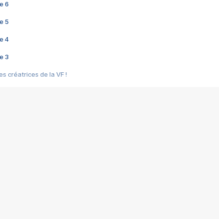
e 6
e 5
e 4
e 3
s créatrices de la VF !
e 2
e 1
e Mektoub My Love arrive enfin ! Rencontre avec Shaïn Boumedine et Sal
i : après Toni en famille
elle réalise le bouleversant Dites lui que je l'aime
ais ! Rencontre autour de Vie privée de Rebecca Zlotowski
 de Marguerite, Grave... Rencontre avec Ella Rumpf
 Les Rêveurs, un film intime sur la santé mentale