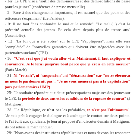
- 1er: Le CPE vise à "sortir des demi-mesures et des demi-solutions du passé
pour les jeunes" (conférence de presse mensuelle).
- 5: "Face à des changements importants, il est naturel que des peurs et des
réticences s'expriment" (Le Parisien).
- 9: Il ne faut "pas confondre le mal et le remède". "Le mal (...) c'est la
précarité actuelle des jeunes. Et cela dure depuis plus de trente ans"
(Assemblée).
- 12: "La loi qui a été votée" sur le CPE "s'appliquera", mais elle sera
"complétée" de "nouvelles garanties qui doivent être négociées avec les
partenaires sociaux" (TF1).
- 16:
"C'est vrai que j'ai voulu aller vite. Maintenant, il faut expliquer et
convaincre. Je le ferai jusqu'au bout parce que je crois en cette mesure"
(Paris Match).
- 21:
Ni "retrait", ni "suspension", ni "dénaturation" car "notre électorat
ne nous le pardonnerait pas". "Je ne vous mènerai pas à la capitulation"
(aux parlementaires UMP).
- 25: "Je souhaite répondre aux deux préoccupations majeures des jeunes sur
le CPE: la
période de deux ans et les conditions de la rupture de contrat"
(à
Matignon).
- 28: "La République, ce n'est pas les préalables,
ce n'est pas l'ultimatum
".
"Je suis prêt à engager le dialogue et à aménager le contrat sur deux points.
Je l'ai écrit aux syndicats, je leur ai proposé d'en discuter demain à Matignon,
ils ont refusé la main tendue".
- 29: "Nous avons des institutions républicaines et nous devons les respecter.