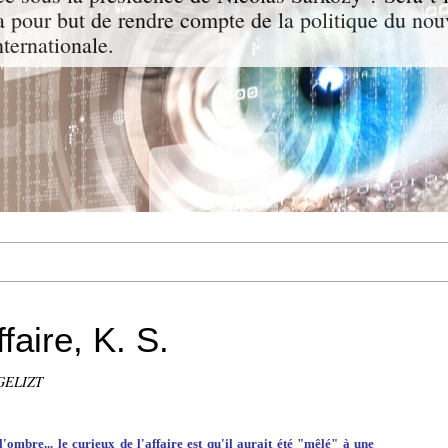
a pour but de rendre compte de la politique du nou
nternationale.
ffaire, K. S.
GELIZT
'ombre... le curieux de l'affaire est qu'il aurait été "mêlé" à une