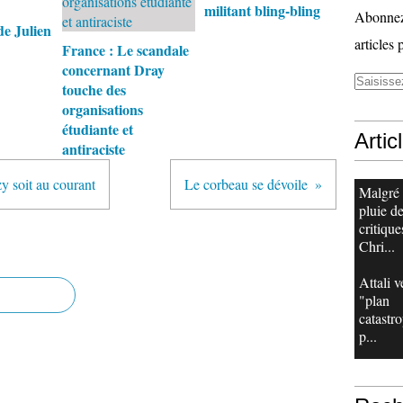
militant bling-bling
Abonnez-
e Julien
articles 
France : Le scandale
concernant Dray
touche des
organisations
étudiante et
Artic
antiraciste
y soit au courant
Le corbeau se dévoile
Malgré
pluie d
critique
Chri...
Attali v
"plan
catastr
p...