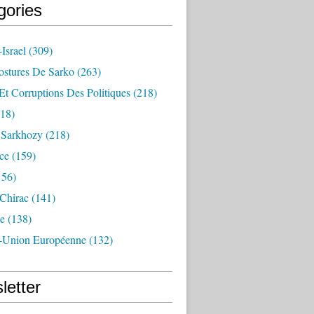
gories
Israel
(309)
ostures De Sarko
(263)
Et Corruptions Des Politiques
(218)
18)
n Sarkhozy
(218)
ce
(159)
156)
 Chirac
(141)
e
(138)
-Union Européenne
(132)
letter