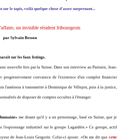
st sur le tapis, voilà quelque chose d'assez surprenant...
'affaire, un invisible résident fribourgeois
par Sylvain Besson
aît sur les faux listings.
une nouvelle fois par la Suisse. Dans son interview au Parisien, Jean-
it progressivement convaincu de l'existence d'un complot financier
on l'amènera à transmettre à Dominique de Villepin, puis à la justice,
onnalités de disposer de comptes occultes à l'étranger.
«humaine»
me disant qu'il y a un personnage, basé en Suisse, que je
 de l'espionnage industriel sur le groupe Lagardère.» Ce groupe, actif
ployeur de Jean-Louis Gergorin. Celui-ci ajoute: «On me dit que
cette