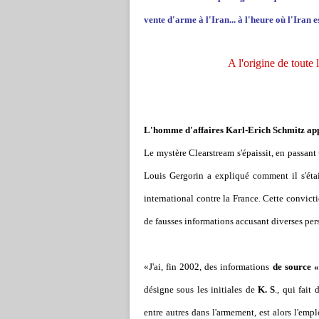
vente d'arme à l'Iran... à l'heure où l'Iran e
A l'origine de toute l
L'homme d'affaires Karl-Erich Schmitz appar
Le mystère Clearstream s'épaissit, en passant 
Louis Gergorin a expliqué comment il s'éta
international contre la France. Cette convicti
de fausses informations accusant diverses pers
«J'ai, fin 2002, des informations
de source 
désigne sous les initiales de
K. S
., qui fait
entre autres dans l'armement, est alors l'em