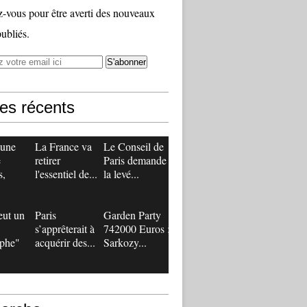
vous pour être averti des nouveaux
publiés.
les récents
 une
La France va
Le Conseil de
e
retirer
Paris demande
s,
l'essentiel de...
la levé...
eut un
Paris
Garden Party
s’apprêterait à
742000 Euros :
ophe"
acquérir des...
Sarkozy...