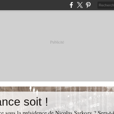
Publicité
nce soit !
e sous la présidence de Nicolas Sarkozy ? Sera-t-i