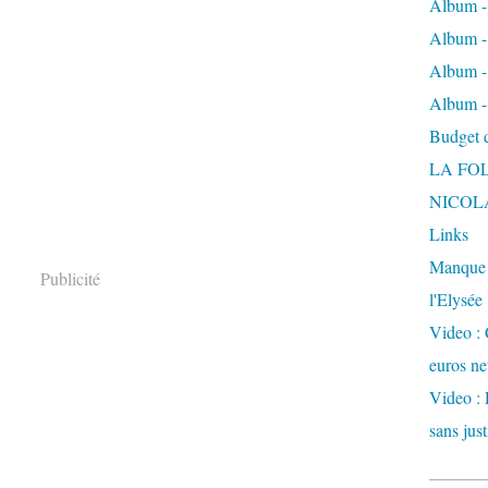
Album -
Album - 
Album -
Album -
Budget de
LA FO
NICOL
Links
Manque d
Publicité
l'Elysée
Video : 
euros ne
Video : 
sans just