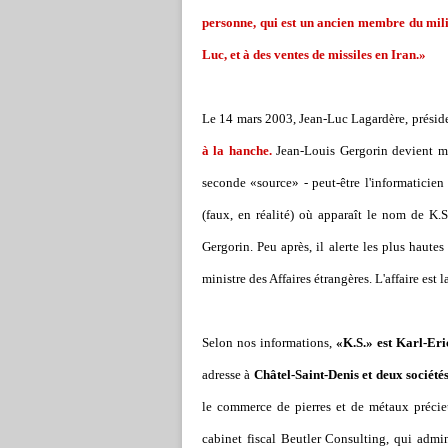
personne, qui est un ancien membre du mili
Luc, et à des ventes de missiles en Iran.»
Le 14 mars 2003, Jean-Luc Lagardère, prési
à la hanche.
Jean-Louis Gergorin devient méf
seconde «source» - peut-être l'informaticien
(faux, en réalité) où apparaît le nom de K
Gergorin. Peu après, il alerte les plus haute
ministre des Affaires étrangères. L'affaire est l
Selon nos informations,
«K.S.» est Karl-Er
adresse à
Châtel-Saint-Denis et deux société
le commerce de pierres et de métaux précie
cabinet fiscal Beutler Consulting, qui admi