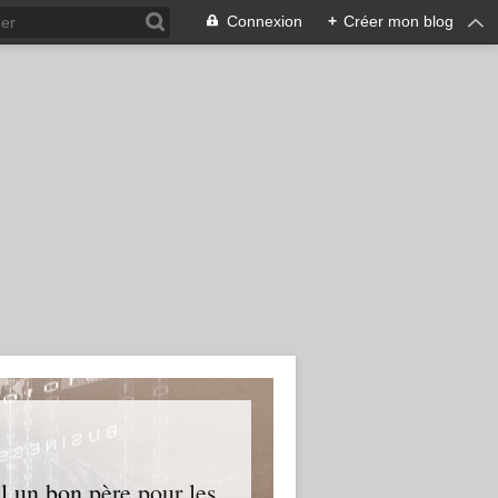
Connexion
+
Créer mon blog
l un bon père pour les