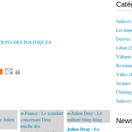
Caté
Sarkozy-
Les Imp
Derives 
IONS DES POLITIQUES
Liban
(2
Villepi
Résistan
0
Video
(
Jacques
Chômag
Sarkozy
News
Julien Dray - Le