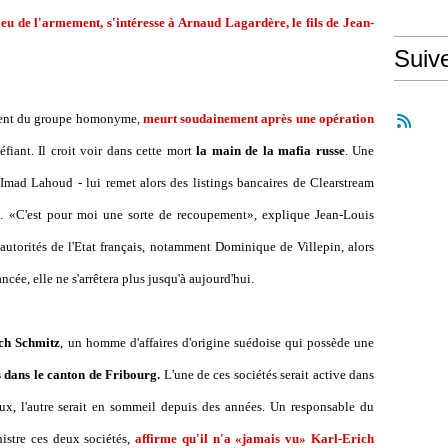
eu de l'armement, s'intéresse à Arnaud Lagardère, le fils de Jean-
Suiv
dent du groupe homonyme,
meurt soudainement après une opération
iant. Il croit voir dans cette mort
la main de la mafia russe
. Une
 Imad Lahoud - lui remet alors des listings bancaires de Clearstream
.S. «C'est pour moi une sorte de recoupement», explique Jean-Louis
s autorités de l'Etat français, notamment Dominique de Villepin, alors
ancée, elle ne s'arrêtera plus jusqu'à aujourd'hui.
ich Schmitz
, un homme d'affaires d'origine suédoise qui possède une
s dans le canton de Fribourg.
L'une de ces sociétés serait active dans
ux, l'autre serait en sommeil depuis des années. Un responsable du
nistre ces deux sociétés,
affirme qu'il n'a «jamais vu» Karl-Erich