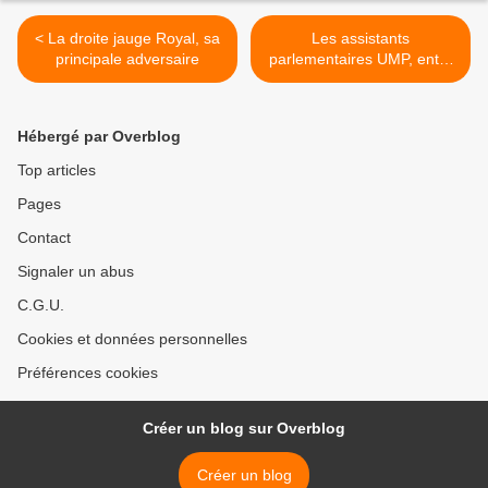
< La droite jauge Royal, sa
Les assistants
principale adversaire
parlementaires UMP, entre
désabusement et
inquiétude >
Hébergé par Overblog
Top articles
Pages
Contact
Signaler un abus
C.G.U.
Cookies et données personnelles
Préférences cookies
Créer un blog sur Overblog
Créer un blog