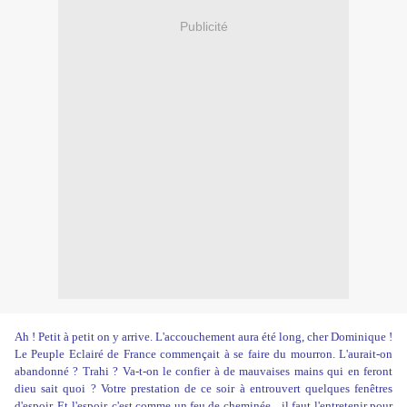
Publicité
Ah ! Petit à petit on y arrive. L'accouchement aura été long, cher Dominique !
Le Peuple Eclairé de France commençait à se faire du mourron. L'aurait-on
abandonné ? Trahi ? Va-t-on le confier à de mauvaises mains qui en feront
dieu sait quoi ? Votre prestation de ce soir à entrouvert quelques fenêtres
d'espoir. Et l'espoir, c'est comme un feu de cheminée... il faut l'entretenir pour