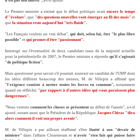
n'est pas son intérêt",
a-t-il ajouté.
Le Premier ministre a estimé que le débat politique avait
encore le temps
d'"évoluer
", que
"des questions nouvelles vont émerger au fil des mois"
et
que
la situation reste aujourd'hui "très fluide".
"Les Français veulent un vrai débat",
qui doit, selon lui, être "le plus libre
possible"
et
qui promet d'être "passionnant".
Interrogé sur l'éventualité de deux candidats issus de la majorité actuelle
pour la présidentielle de 2007, le Premier ministre a répondu
qu'il s'agissait
"de politique fiction".
Mais questionné pour savoir s'il pourrait soutenir un candidat de l'UMP dont
les idées diffèrent beaucoup des siennes, M. de Villepin a affirmé que
"l'exigence consiste à mettre toutes les forces en commun",
notamment
quand on réfléchit
"par rapport à d'autres idées qui vous paraissent plus
dangereuses".
"Nous verrons
comment les choses se présentent
au début de l'année", a-t-il
ajouté, notant aussi que le Président de la République
Jacques Chirac "dira
alors comment il voit son propre avenir".
M. de Villepin a par ailleurs réaffirmé s'être
limité à son "devoir de
ministre"
dans l'affaire Clearstream et
n'avoir "rien fait qui puisse faire