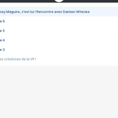
bey Maguire, c'est lui ! Rencontre avec Damien Witecka
e 6
e 5
e 4
e 3
s créatrices de la VF !
e 2
e 1
e Mektoub My Love arrive enfin ! Rencontre avec Shaïn Boumedine et Sal
i : après Toni en famille
elle réalise le bouleversant Dites lui que je l'aime
ais ! Rencontre autour de Vie privée de Rebecca Zlotowski