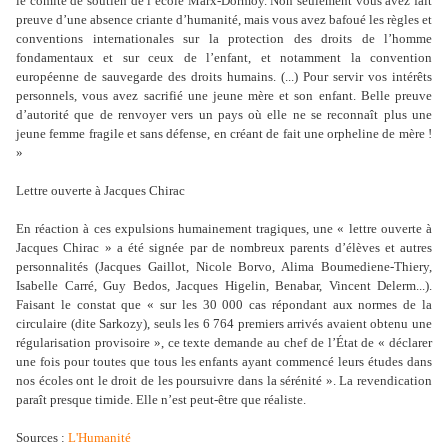
le comité de soutien de l’école Marx-Dormoy. Non seulement vous avez fait
preuve d’une absence criante d’humanité, mais vous avez bafoué les règles et
conventions internationales sur la protection des droits de l’homme
fondamentaux et sur ceux de l’enfant, et notamment la convention
européenne de sauvegarde des droits humains. (...) Pour servir vos intérêts
personnels, vous avez sacrifié une jeune mère et son enfant. Belle preuve
d’autorité que de renvoyer vers un pays où elle ne se reconnaît plus une
jeune femme fragile et sans défense, en créant de fait une orpheline de mère !
»
Lettre ouverte à Jacques Chirac
En réaction à ces expulsions humainement tragiques, une « lettre ouverte à
Jacques Chirac » a été signée par de nombreux parents d’élèves et autres
personnalités (Jacques Gaillot, Nicole Borvo, Alima Boumediene-Thiery,
Isabelle Carré, Guy Bedos, Jacques Higelin, Benabar, Vincent Delerm...).
Faisant le constat que « sur les 30 000 cas répondant aux normes de la
circulaire (dite Sarkozy), seuls les 6 764 premiers arrivés avaient obtenu une
régularisation provisoire », ce texte demande au chef de l’État de « déclarer
une fois pour toutes que tous les enfants ayant commencé leurs études dans
nos écoles ont le droit de les poursuivre dans la sérénité ». La revendication
paraît presque timide. Elle n’est peut-être que réaliste.
Sources :
L'Humanité