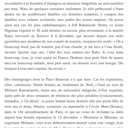
reconduites à la frontière d’étrangers en situation irrégulière ne sera toutefois
pas tenu. Mais de quelques centaines seulement, le zèle préfectoral s’étant
abattu sur de nombreuses familles ces dernières semaines, y compris des
familles avec enfants scolarisés, sans parler des jeunes majeurs. On pense
ainsi aux cas les plus emblématiques, à Jeff Babatunde Shittu, ce jeune
Nigérian expulsé le 30 août dernier, ou encore, plus récemment, à la famille
Raba, renvoyée au Kosovo le 6 décembre, qui raconte depuis son enfer
quotidien aux membres de son comité de soutien, toujours très actifs. « On a
beaucoup froid, pas de lumière, pas d’eau chaude, je me lave à l’eau froide,
raconte Quirim, sept ans, l’aîné des trois enfants des Raba. Je vous aime
beaucoup, tous, je veux partir en France, Dashnor (son petit frère de quatre
ans) est beaucoup malade, mon père aussi, on dessine avec une bougie. Dis
bonjour à tous mes copains. Au revoir. »
Des témoignages dont la Place Beauvau n’a que faire. Car les expulsions,
elles, continuent. Mardi dernier, au lendemain de Noël, c’était au tour de
Mélanie Rasoanasolo, trente ans, de nationalité malgache, d’être expulsée,
après près de deux semaines de rétention des plus pénibles (vomissements,
brimades...). Un détail : la jeune femme laisse derrière elle une petite fille de
trois ans et demi, Winnie, scolarisée en maternelle à l’école Marx-Dormoy,
dans le 18e arrondissement de Paris, et qui ne cesse de réclamer sa mère
depuis leur brutale séparation le 13 décembre. « Monsieur le Ministre, en
expulsant Mélanie, vous avez définitivement montré votre vrai visage, écrit