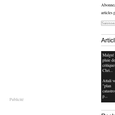
Abonnez-
articles 
Artic
Malgré
pluie d
critique
Chri...
Attali v
"plan
catastr
p...
Publicité