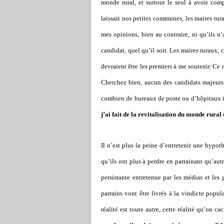
monde rural, et surtout le seul à avoir com
laissait nos petites communes, les maires rur
mes opinions, bien au contraire, ni qu’ils n
candidat, quel qu’il soit. Les maires ruraux,
devraient être les premiers à me soutenir. Ce 
Cherchez bien, aucun des candidats majeurs n
combien de bureaux de poste ou d’hôpitaux i
j’ai fait de la revitalisation du monde rural 
Il n’est plus la peine d’entretenir une hypo
qu’ils ont plus à perdre en parrainant qu’au
persistante entretenue par les médias et les 
parrains vont être livrés à la vindicte popul
réalité est toute autre, cette réalité qu’on c