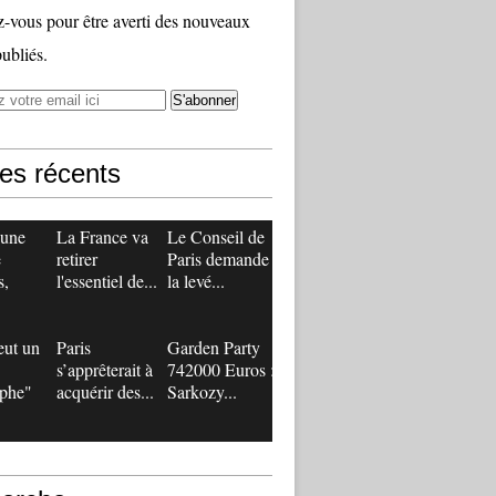
vous pour être averti des nouveaux
publiés.
les récents
 une
La France va
Le Conseil de
e
retirer
Paris demande
s,
l'essentiel de...
la levé...
eut un
Paris
Garden Party
s’apprêterait à
742000 Euros :
ophe"
acquérir des...
Sarkozy...