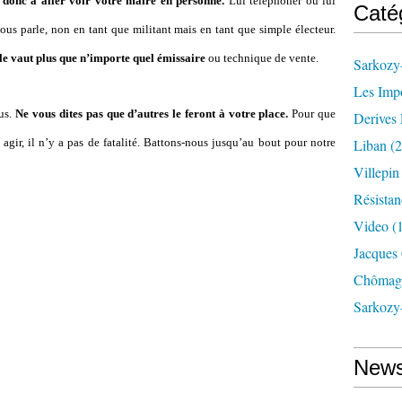
 donc à aller voir votre maire en personne.
Lui téléphoner ou lui
Caté
vous parle, non en tant que militant mais en tant que simple électeur.
le vaut plus que n’importe quel émissaire
ou technique de vente.
Sarkozy-
Les Imp
ous.
Ne vous dites pas que d’autres le feront à votre place.
Pour que
Derives 
 agir, il n’y a pas de fatalité. Battons-nous jusqu’au bout pour notre
Liban
(2
Villepi
Résistan
Video
(
Jacques
Chômag
Sarkozy
News