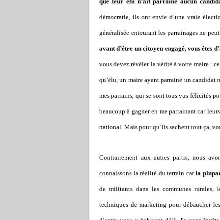
que leur élu n’ait parrainé aucun candid
démocratie, ils ont envie d’une vraie électi
généralisée entourant les parrainages ne peut 
avant d’être un citoyen engagé, vous êtes d’
vous devez révéler la vérité à votre maire : c
qu’élu, un maire ayant parrainé un candidat ne
mes parrains, qui se sont tous vus félicités p
beaucoup à gagner en me parrainant car leurs 
national. Mais pour qu’ils sachent tout ça, vou
Contrairement aux autres partis, nous av
connaissons la réalité du terrain car
la plupa
de militants dans les communes rurales, l
techniques de marketing pour débaucher les