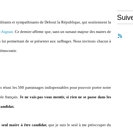
Suiv
militants et sympathisants de Debout la République, qui soutiennent la
t-Aignan
. Ce dernier affirme que, sans un sursaut majeur des maires de
s lui permettant de se présenter aux suffrages. Nous invitons chacun à
démocratie.
pas réuni les 500 parrainages indispensables pour pouvoir porter notre
ple français.
Je ne vais pas vous mentir, si rien ne se passe dans les
candidat.
le seul maire à être candidat
, que je suis le seul à me préoccuper du