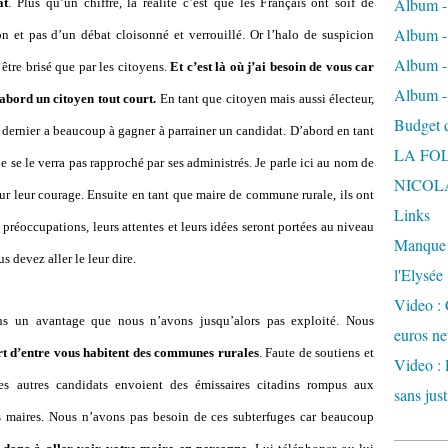
Album -
at
. Plus qu’un chiffre, la réalité c’est que les Français ont soif de
Album - 
on et pas d’un débat cloisonné et verrouillé. Or l’halo de suspicion
Album -
être brisé que par les citoyens.
Et c’est là où j’ai besoin de vous car
Album -
abord un citoyen tout court.
En tant que citoyen mais aussi électeur,
Budget de
e dernier a beaucoup à gagner à parrainer un candidat. D’abord en tant
LA FO
 se le verra pas rapproché par ses administrés. Je parle ici au nom de
NICOL
our leur courage. Ensuite en tant que maire de commune rurale, ils ont
Links
préoccupations, leurs attentes et leurs idées seront portées au niveau
Manque d
s devez aller le leur dire.
l'Elysée
Video : 
ons un avantage que nous n’avons jusqu’alors pas exploité. Nous
euros ne
rt d’entre vous habitent des communes rurales
. Faute de soutiens et
Video : 
es autres candidats envoient des émissaires citadins rompus aux
sans just
 maires. Nous n’avons pas besoin de ces subterfuges car beaucoup