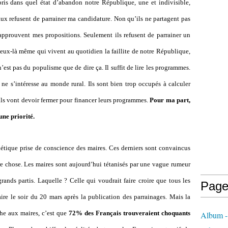
pris dans quel état d’abandon notre République, une et indivisible,
aux refusent de parrainer ma candidature. Non qu’ils ne partagent pas
’approuvent mes propositions. Seulement ils refusent de parrainer un
 ceux-là même qui vivent au quotidien la faillite de notre République,
n’est pas du populisme que de dire ça. Il suffit de lire les programmes.
e s’intéresse au monde rural. Ils sont bien trop occupés à calculer
ls vont devoir fermer pour financer leurs programmes.
Pour ma part,
une priorité.
thétique prise de conscience des maires. Ces derniers sont convaincus
tre chose. Les maires sont aujourd’hui tétanisés par une vague rumeur
grands partis. Laquelle ? Celle qui voudrait faire croire que tous les
Page
aire le soir du 20 mars après la publication des parrainages. Mais la
ache aux maires, c’est que
72% des Français trouveraient choquants
Album - 