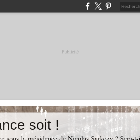
Publicité
nce soit !
e sous la présidence de Nicolas Sarkozy ? Sera-t-i