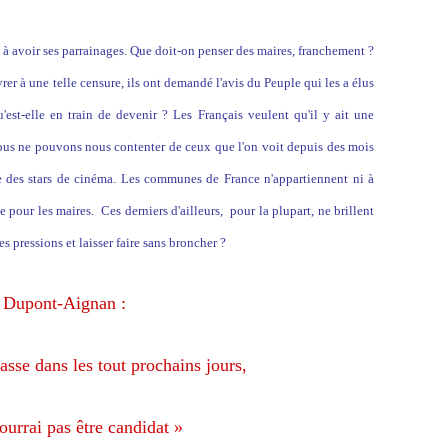
à avoir ses parrainages. Que doit-on penser des maires, franchement ?
vrer à une telle censure, ils ont demandé l'avis du Peuple qui les a élus
u'est-elle en train de devenir ? Les Français veulent qu'il y ait une
ous ne pouvons nous contenter de ceux que l'on voit depuis des mois
des stars de cinéma. Les communes de France n'appartiennent ni à
e pour les maires. Ces derniers d'ailleurs, pour la plupart, ne brillent
s pressions et laisser faire sans broncher ?
Dupont-Aignan :
passe dans les tout prochains jours,
ourrai pas être candidat »