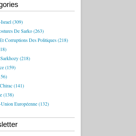
gories
Israel
(309)
ostures De Sarko
(263)
Et Corruptions Des Politiques
(218)
18)
n Sarkhozy
(218)
ce
(159)
156)
 Chirac
(141)
e
(138)
-Union Européenne
(132)
letter