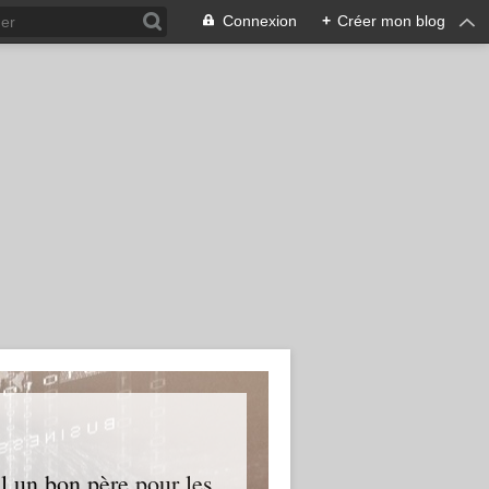
Connexion
+
Créer mon blog
l un bon père pour les