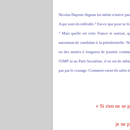
Nicolas Dupont-Aignan lui même n'arrive pas 
A qui sont-ils inféodés ? Est-ce que pour se li
? Mais quelle est cette France et surtout, q
maximum de candidats à la présidentielle. N
ou des années à longueur de journée comme 
l'UMP ni au Parti Socialiste, il en est de mêm
pas par le courage. Comment osent-ils subir de
« Si rien ne se 
je ne p