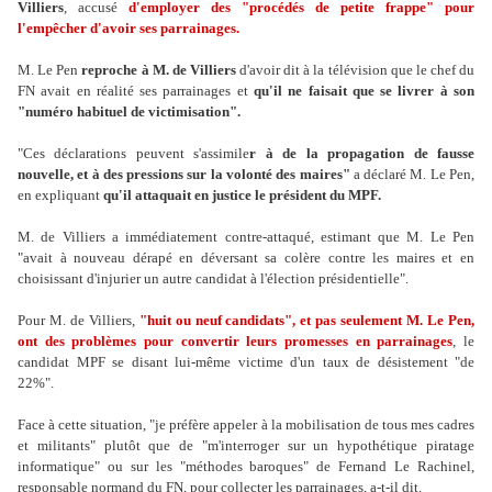
Villiers
, accusé
d'employer des "procédés de petite frappe" pour
l'empêcher d'avoir ses parrainages.
M. Le Pen
reproche à M. de Villiers
d'avoir dit à la télévision que le chef du
FN avait en réalité ses parrainages et
qu'il ne faisait que se livrer à son
"numéro habituel de victimisation".
"Ces déclarations peuvent s'assimile
r à de la propagation de fausse
nouvelle, et à des pressions sur la volonté des maires"
a déclaré M. Le Pen,
en expliquant
qu'il attaquait en justice le président du MPF.
M. de Villiers a immédiatement contre-attaqué, estimant que M. Le Pen
"avait à nouveau dérapé en déversant sa colère contre les maires et en
choisissant d'injurier un autre candidat à l'élection présidentielle".
Pour M. de Villiers,
"huit ou neuf candidats", et pas seulement M. Le Pen,
ont des problèmes pour convertir leurs promesses en parrainages
, le
candidat MPF se disant lui-même victime d'un taux de désistement "de
22%".
Face à cette situation, "je préfère appeler à la mobilisation de tous mes cadres
et militants" plutôt que de "m'interroger sur un hypothétique piratage
informatique" ou sur les "méthodes baroques" de Fernand Le Rachinel,
responsable normand du FN, pour collecter les parrainages, a-t-il dit.