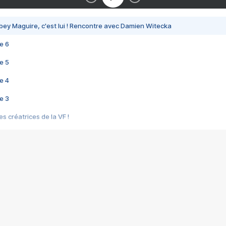
bey Maguire, c'est lui ! Rencontre avec Damien Witecka
e 6
e 5
e 4
e 3
s créatrices de la VF !
e 2
e 1
e Mektoub My Love arrive enfin ! Rencontre avec Shaïn Boumedine et Sal
i : après Toni en famille
elle réalise le bouleversant Dites lui que je l'aime
ais ! Rencontre autour de Vie privée de Rebecca Zlotowski