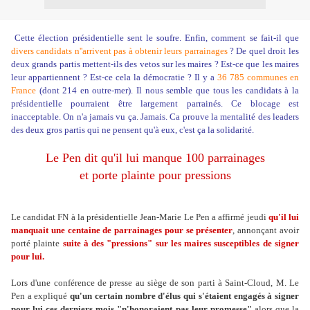
Cette élection présidentielle sent le soufre. Enfin, comment se fait-il que
divers candidats n''arrivent pas à obtenir leurs parrainages
? De quel droit les
deux grands partis mettent-ils des vetos sur les maires ? Est-ce que les maires
leur appartiennent ? Est-ce cela la démocratie ? Il y a
36 785 communes en
France
(dont 214 en outre-mer). Il nous semble que tous les candidats à la
présidentielle pourraient être largement parrainés. Ce blocage est
inacceptable. On n'a jamais vu ça. Jamais. Ca prouve la mentalité des leaders
des deux gros partis qui ne pensent qu'à eux, c'est ça la solidarité.
Le Pen dit qu'il lui manque 100 parrainages
et porte plainte pour pressions
Le candidat FN à la présidentielle Jean-Marie Le Pen a affirmé jeudi
qu'il lui
manquait une centaine de parrainages pour se présenter
, annonçant avoir
porté plainte
suite à des "pressions" sur les maires susceptibles de signer
pour lui.
Lors d'une conférence de presse au siège de son parti à Saint-Cloud, M. Le
Pen a expliqué
qu'un certain nombre d'élus qui s'étaient engagés à signer
pour lui ces derniers mois "n'honoraient pas leur promesse"
alors que la