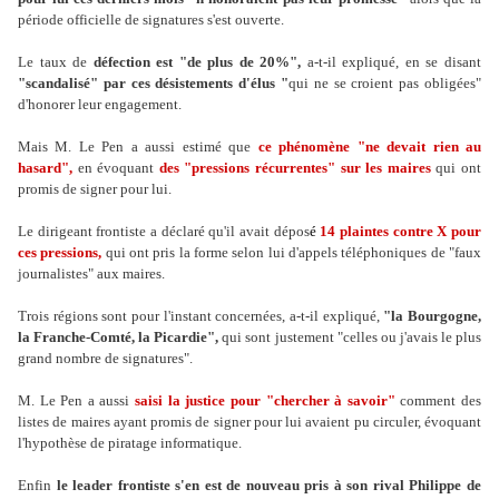
période officielle de signatures s'est ouverte.
Le taux de
défection est "de plus de 20%",
a-t-il expliqué, en se disant
"scandalisé" par ces désistements d'élus "
qui ne se croient pas obligées"
d'honorer leur engagement.
Mais M. Le Pen a aussi estimé que
ce phénomène "ne devait rien au
hasard",
en évoquant
des "pressions récurrentes" sur les maires
qui ont
promis de signer pour lui.
Le dirigeant frontiste a déclaré qu'il avait dépos
é
14 plaintes contre X pour
ces pressions,
qui ont pris la forme selon lui d'appels téléphoniques de "faux
journalistes" aux maires.
Trois régions sont pour l'instant concernées, a-t-il expliqué,
"la Bourgogne,
la Franche-Comté, la Picardie",
qui sont justement "celles ou j'avais le plus
grand nombre de signatures".
M. Le Pen a aussi
saisi la justice pour "chercher à savoir"
comment des
listes de maires ayant promis de signer pour lui avaient pu circuler, évoquant
l'hypothèse de piratage informatique.
Enfin
le leader frontiste s'en est de nouveau pris à son rival Philippe de